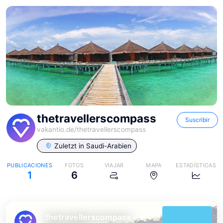
thetravellerscompass
Suscribir
vakantio.de/
thetravellerscompass
Zuletzt in
Saudi-Arabien
PUBLICACIONES
FOTOS
VIAJAR
MAPA
ESTADÍSTICAS
1
6
thetravellerscompass