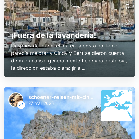
¡Fuera de la lavandería!
Después de que el clima en la costa norte no
parecía mejorar y Cindy y Bert se dieron cuenta
de que una isla generalmente tiene una costa sur,
la dirección estaba clara: ¡ir al...
schoener-reisen-mit-cindy-und-bert
27 mar 2025