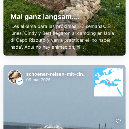
Mal ganz langsam….
…es el lema para las próximas 1-2 semanas. El
lunes, Cindy y Bert llegaron al camping en Isola
di Capo Rizzuto y van a practicar el 'no hacer
nada'. Aquí no hay animación, ni...
schoener-reisen-mit-cindy-und-bert
09 mar 2025