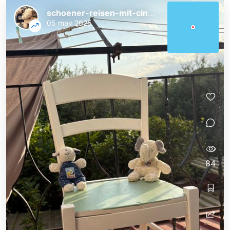
schoener-reisen-mit-cindy-und-bert
05 may 2025
84