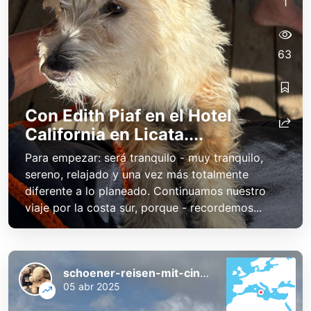
1
63
Con Edith Piaf en el Hotel
California en Licata....
Para empezar: será tranquilo - muy tranquilo,
sereno, relajado y una vez más totalmente
diferente a lo planeado. Continuamos nuestro
viaje por la costa sur, porque - recordemos...
schoener-reisen-mit-cindy-und-bert
05 abr 2025