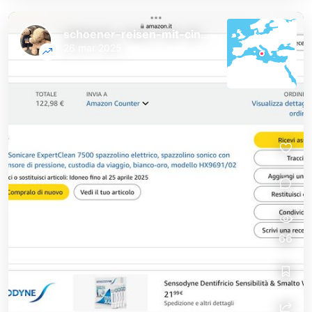
schoener-reisen-mit-cindy-und-bert
26 mar 2025
66