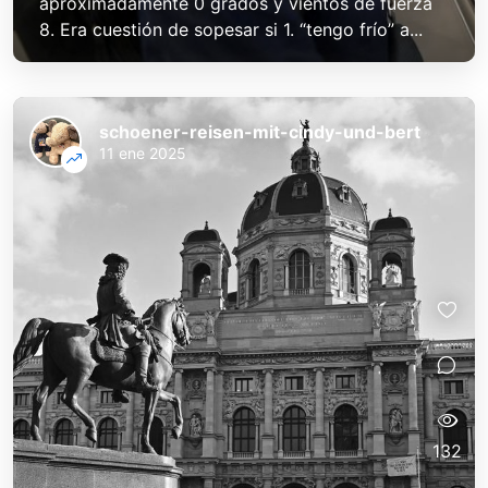
aproximadamente 0 grados y vientos de fuerza
8. Era cuestión de sopesar si 1. “tengo frío” a...
schoener-reisen-mit-cindy-und-bert
11 ene 2025
132