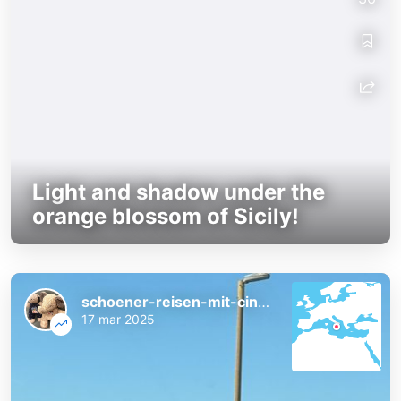
Light and shadow under the
orange blossom of Sicily!
schoener-reisen-mit-cindy-und-bert
17 mar 2025