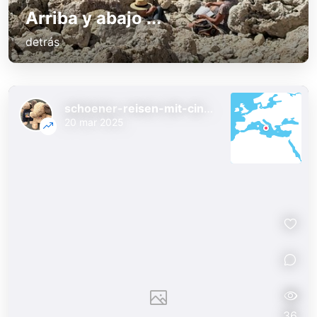
Arriba y abajo ...
detrás
schoener-reisen-mit-cindy-und-bert
20 mar 2025
36