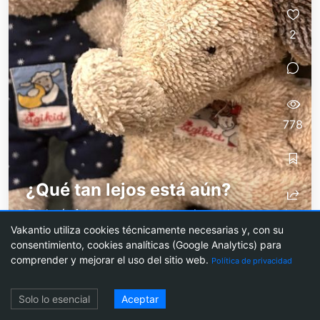
2
778
¿Qué tan lejos está aún?
¡Todavía falta mucho, porque el mundo es grande
Vakantio utiliza cookies técnicamente necesarias y, con su
y nuestro viaje apenas comienza! En este
consentimiento, cookies analíticas (Google Analytics) para
momento, estamos ocupados con cosas
comprender y mejorar el uso del sitio web.
Política de privacidad
pequeñas como 'vaciar la casa' y 'mudanza' -
¿y...
Acceso
Solo lo esencial
Aceptar