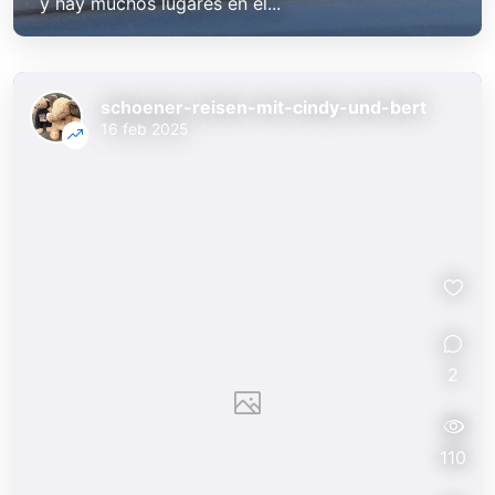
y hay muchos lugares en el...
schoener-reisen-mit-cindy-und-bert
16 feb 2025
2
110