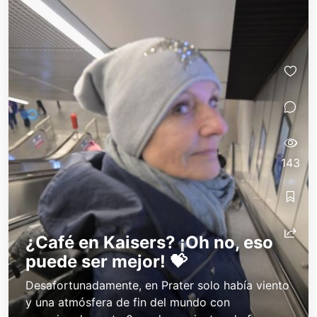
143
¿Café en Kaisers? ¡Oh no, eso
puede ser mejor! 💝
Desafortunadamente, en Prater solo había viento
y una atmósfera de fin del mundo con