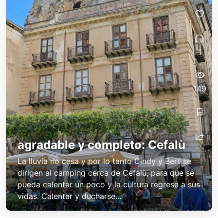
1
149
agradable y completo: Cefalù
La lluvia no cesa y por lo tanto Cindy y Bert se
dirigen al camping cerca de Cefalù, para que se
pueda calentar un poco y la cultura regrese a sus
vidas. Calentar y ducharse...