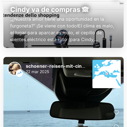
Cindy va de compras 🙈
„¿Nuestra amor tiene una oportunidad en la
furgoneta?” ¡Se viene con todo!El clima es malo,
el lugar para aparcar es malo, el cepillo de
dientes eléctrico está roto (para Cindy,...
schoener-reisen-mit-cindy-und-bert
22 mar 2025