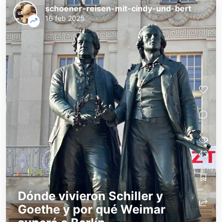
schoener-reisen-mit-cindy-und-bert
16 feb 2025
43
Dónde vivieron Schiller y
Goethe y por qué Weimar