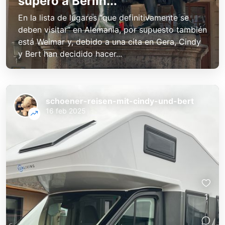
superó a Berlín...
En la lista de lugares “que definitivamente se
deben visitar” en Alemania, por supuesto también
está Weimar y, debido a una cita en Gera, Cindy
y Bert han decidido hacer...
schoener-reisen-mit-cindy-und-bert
16 feb 2025
1