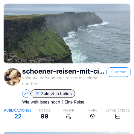
schoener-reisen-mit-cindy-und-bert
Suscribir
vakantio.de/
schoener-reisen-mit-cindy-
und-bert
Zuletzt in
Italien
Wie weit isses noch ? Eine Reise .
PUBLICACIONES
FOTOS
VIAJAR
MAPA
ESTADÍSTICAS
22
99