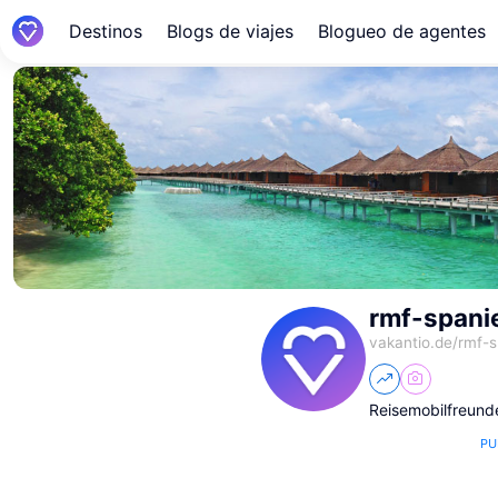
Destinos
Blogs de viajes
Blogueo de agentes
rmf-spani
vakantio.de/
rmf-s
Reisemobilfreund
PU