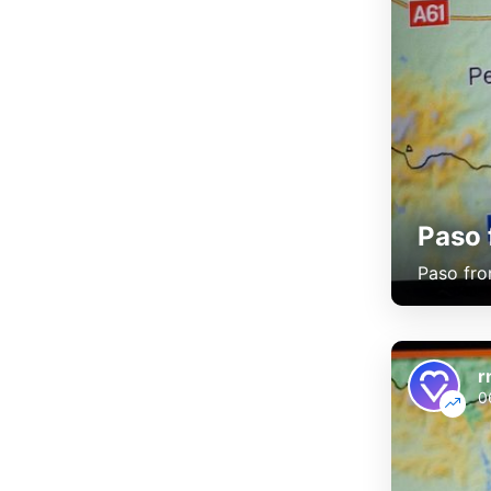
Paso 
Paso fro
r
0