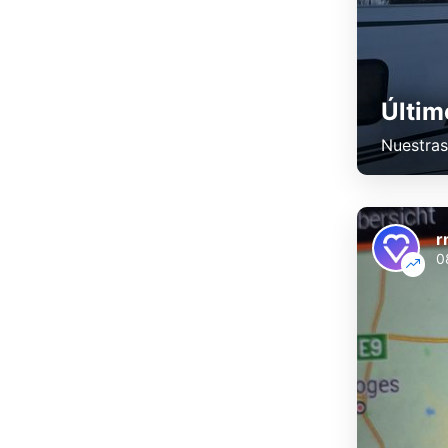
Últim
Nuestras
r
0