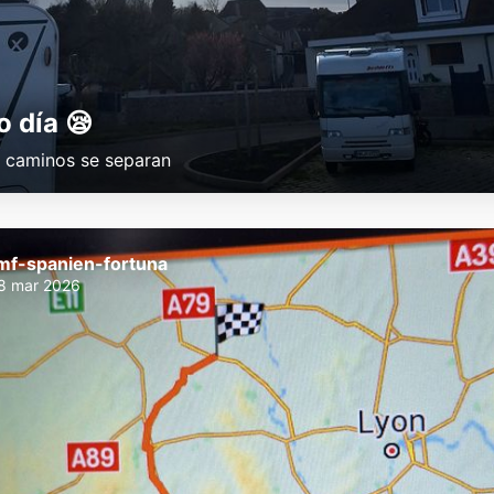
o día 😪
 caminos se separan
mf-spanien-fortuna
8 mar 2026