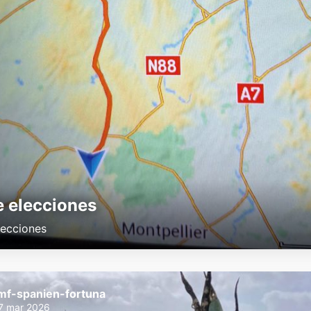
e elecciones
lecciones
mf-spanien-fortuna
7 mar 2026