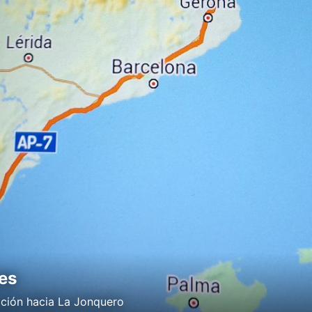
es
ción hacia La Jonquero