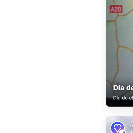
Día d
Día de e
r
0