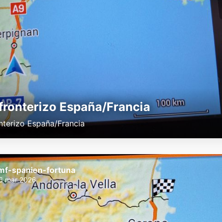
fronterizo España/Francia
nterizo España/Francia
mf-spanien-fortuna
6 mar 2026