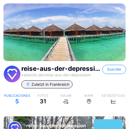
reise-aus-der-depression
Suscribir
vakantio.de/
reise-aus-der-depression
Zuletzt in
Frankreich
PUBLICACIONES
FOTOS
VIAJAR
MAPA
ESTADÍSTICAS
5
31
reise-aus-der-depression