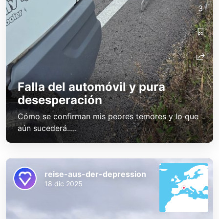
3
Falla del automóvil y pura
desesperación
Cómo se confirman mis peores temores y lo que
aún sucederá.....
reise-aus-der-depression
18 dic 2025
reise-aus-der-depression
reise-aus-der-depression