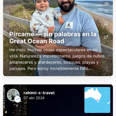
15
Pírcame — sin palabras en la
Great Ocean Road
He visto muchas cosas espectaculares en mi
vida. Naturaleza impresionante, juegos de nubes,
amaneceres y atardeceres, bosques, playas y
paisajes. Pero estoy increíblemente feliz...
rahimi-x-travel
07 abr 2024