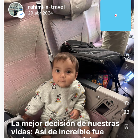
rahimi-x-travel
29 abr 2024
1
5
33
La mejor decisión de nuestras
vidas: Así de increíble fue