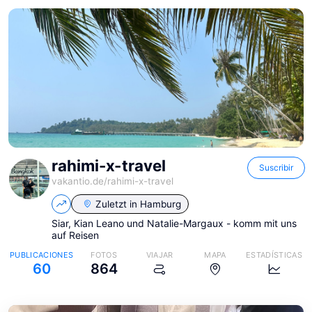
rahimi-x-travel
Suscribir
vakantio.de/
rahimi-x-travel
Zuletzt in
Hamburg
Siar, Kian Leano und Natalie-Margaux - komm mit uns
auf Reisen
PUBLICACIONES
FOTOS
VIAJAR
MAPA
ESTADÍSTICAS
60
864