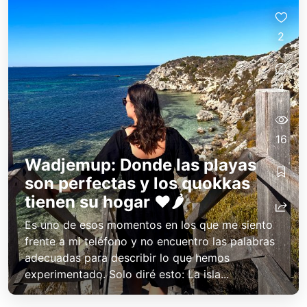
2
4
16
Wadjemup: Donde las playas
son perfectas y los quokkas
tienen su hogar ❤️🌶️
Es uno de esos momentos en los que me siento
frente a mi teléfono y no encuentro las palabras
adecuadas para describir lo que hemos
experimentado. Solo diré esto: La isla...