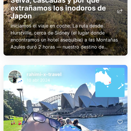
Selva, cascadas y por qué
extrañamos los inodoros de
Japón
Iniciamos el viaje en coche. La ruta desde
Hurstville, cerca de Sídney (el lugar donde
encontramos un hotel asequible) a las Montañas
Azules duró 2 horas — nuestro destino de...
rahimi-x-travel
10 abr 2024