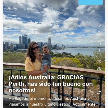
1
4
36
¡Adiós Australia: GRACIAS
Perth, has sido tan bueno con
nosotros!
Ha llegado el momento, dejamos Australia y
viajamos a nuestro último destino. Actualmente