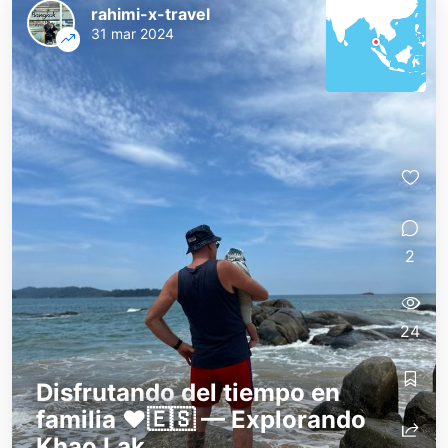
rahimi-x-travel
31 mar 2024
2
24
Disfrutando del tiempo en
familia ❤️🇪🇸 — Explorando
Khao Lak