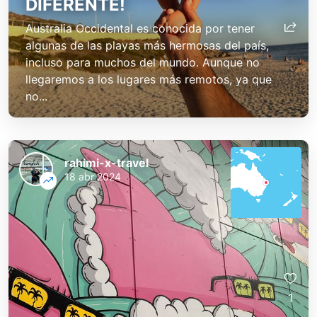
DIFERENTE!
Australia Occidental es conocida por tener
algunas de las playas más hermosas del país,
incluso para muchos del mundo. Aunque no
llegaremos a los lugares más remotos, ya que
no...
rahimi-x-travel
18 abr 2024
1