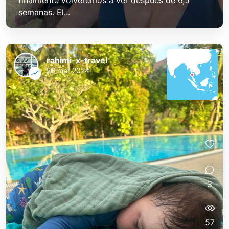
finalmente volveremos a ver después de 6,5
semanas. El...
rahimi-x-travel
26 mar 2024
3
57