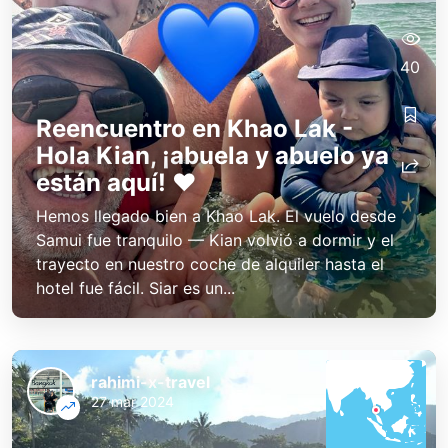
40
Reencuentro en Khao Lak -
Hola Kian, ¡abuela y abuelo ya
están aquí! ❤️
Hemos llegado bien a Khao Lak. El vuelo desde
Samui fue tranquilo — Kian volvió a dormir y el
trayecto en nuestro coche de alquiler hasta el
hotel fue fácil. Siar es un...
rahimi-x-travel
27 mar 2024