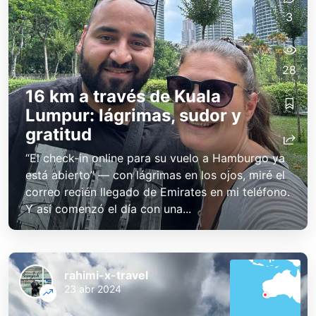
3
28
16 km a través de Kuala
Lumpur: lágrimas, sudor y
gratitud
“El check-in online para su vuelo a Hamburgo ya
está abierto” — con lágrimas en los ojos, miré el
correo recién llegado de Emirates en mi teléfono.
Y así comenzó el día con una...
rahimi-x-travel
23 abr 2024