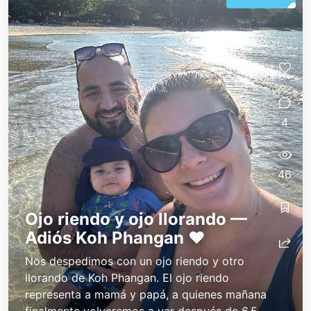
4
46
Ojo riendo y ojo llorando —
Adiós Koh Phangan ❤️
Nos despedimos con un ojo riendo y otro
llorando de Koh Phangan. El ojo riendo
representa a mamá y papá, a quienes mañana