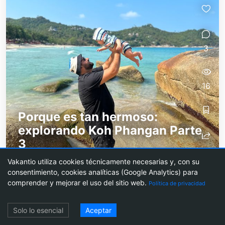
3
16
Porque es tan hermoso:
explorando Koh Phangan Parte
3
En realidad hemos extendido nuestro coche de
Vakantio utiliza cookies técnicamente necesarias y, con su
consentimiento, cookies analíticas (Google Analytics) para
alquiler por un día más. Explorar la isla nos
comprender y mejorar el uso del sitio web.
Política de privacidad
divierte tanto que decidimos volver a recorrer la
isla. Nuestra primera parada nos...
Acceso
Solo lo esencial
Aceptar