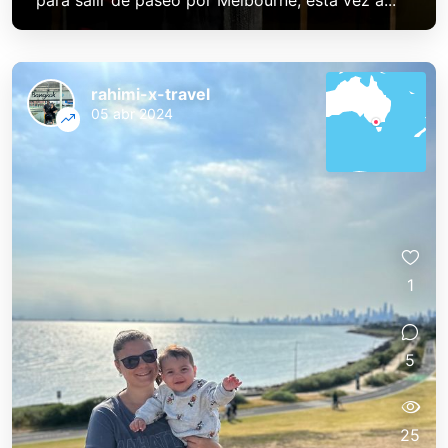
para salir de paseo por Melbourne, esta vez a...
rahimi-x-travel
05 abr 2024
1
5
25