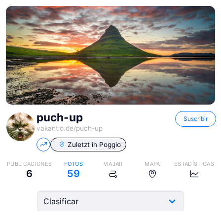
puch-up
Suscribir
vakantio.de/
puch-up
Zuletzt in
Poggio
PUBLICACIONES
FOTOS
VIAJAR
MAPA
ESTADÍSTICAS
6
59