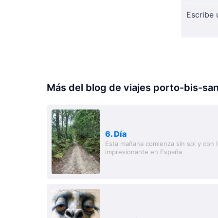
Más del blog de viajes porto-bis-sa
6. Día
Esta mañana comienza sin sol y con l
impresionante en España