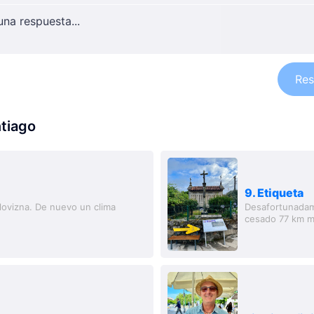
Res
ntiago
9. Etiqueta
lovizna. De nuevo un clima
Desafortunadamen
cesado 77 km m