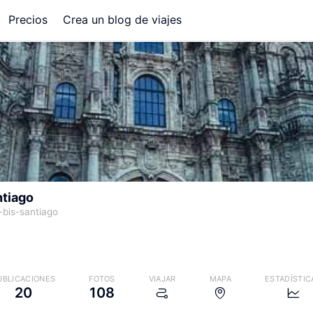
Precios
Crea un blog de viajes
ntiago
-bis-santiago
UBLICACIONES
FOTOS
VIAJAR
MAPA
ESTADÍSTIC
20
108