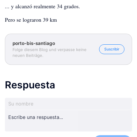
... y alcanzó realmente 34 grados.
Pero se lograron 39 km
porto-bis-santiago
Suscribir
Folge diesem Blog und verpasse keine
neuen Beiträge.
porto-bis-santiago
porto-bis-santiago
porto-bis-santiago
Respuesta