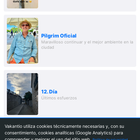
Pilgrim Oficial
Maravilloso continuar y el mejor ambiente en la
ciudad
12. Día
Últimos esfuerzos
Vakantio utiliza cookies técnicamente necesarias y, con su
consentimiento, cookies analíticas (Google Analytics) para
10
comprender y mejorar el uso del sitio web.
Política de privacidad