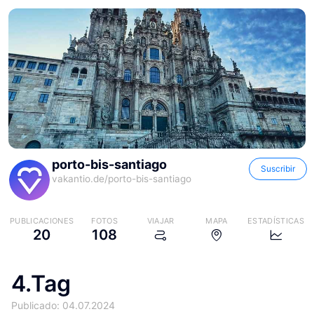
porto-bis-santiago
Suscribir
vakantio.de/
porto-bis-santiago
PUBLICACIONES
FOTOS
VIAJAR
MAPA
ESTADÍSTICAS
20
108
4.Tag
Publicado: 04.07.2024