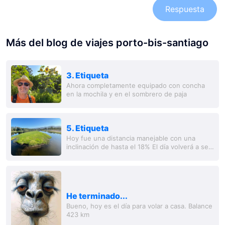
Respuesta
Más del blog de viajes porto-bis-santiago
3. Etiqueta
Ahora completamente equipado con concha
en la mochila y en el sombrero de paja
5. Etiqueta
Hoy fue una distancia manejable con una
inclinación de hasta el 18% El día volverá a ser
caluroso. Estuvo caluroso Por eso, un gran
hotel con piscina y un oporto para el...
He terminado...
Bueno, hoy es el día para volar a casa. Balance
423 km