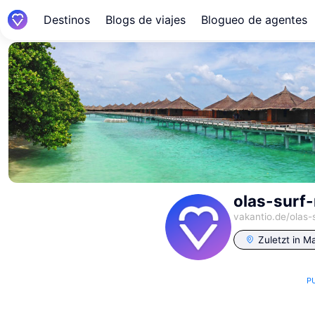
Destinos
Blogs de viajes
Blogueo de agentes
olas-surf
vakantio.de/
olas-
Zuletzt in
Ma
P