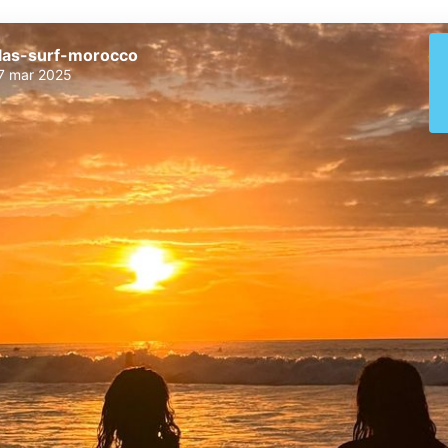
las-surf-morocco
7 mar 2025
olas-surf-morocco
olas-surf-morocco