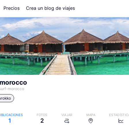
Precios
Crea un blog de viajes
-morocco
surf-morocco
rokko
UBLICACIONES
FOTOS
VIAJAR
MAPA
ESTADÍSTIC
1
2