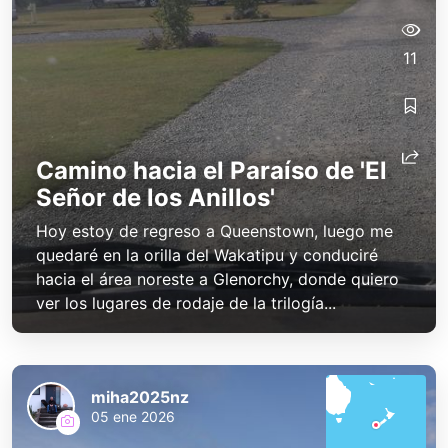
11
miha2025nz
miha2025nz
Camino hacia el Paraíso de 'El
Señor de los Anillos'
Hoy estoy de regreso a Queenstown, luego me
quedaré en la orilla del Wakatipu y conduciré
hacia el área noreste a Glenorchy, donde quiero
ver los lugares de rodaje de la trilogía...
miha2025nz
05 ene 2026