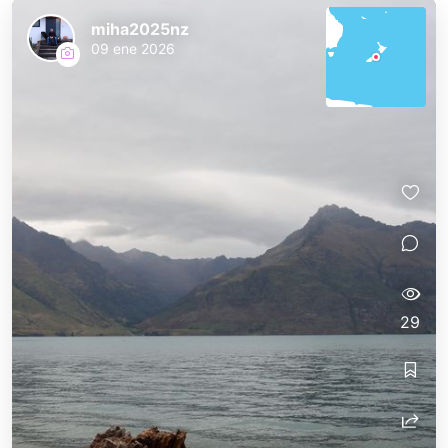
miha2025nz
09 ene 2026
29