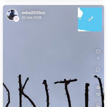
miha2025nz
02 ene 2026
1
2
12