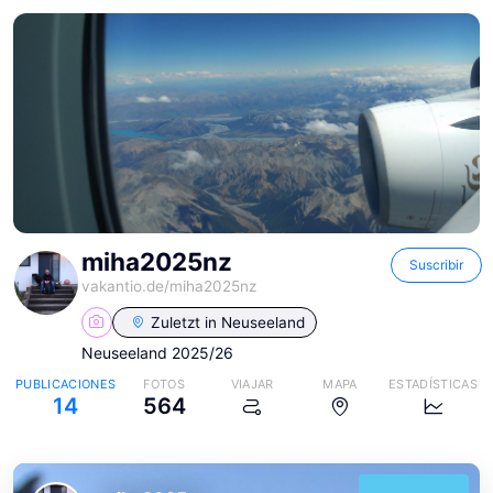
miha2025nz
Suscribir
vakantio.de/
miha2025nz
Zuletzt in
Neuseeland
Neuseeland 2025/26
PUBLICACIONES
FOTOS
VIAJAR
MAPA
ESTADÍSTICAS
14
564