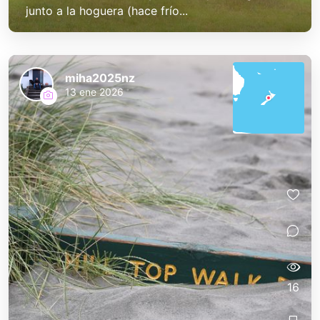
junto a la hoguera (hace frío...
miha2025nz
13 ene 2026
16