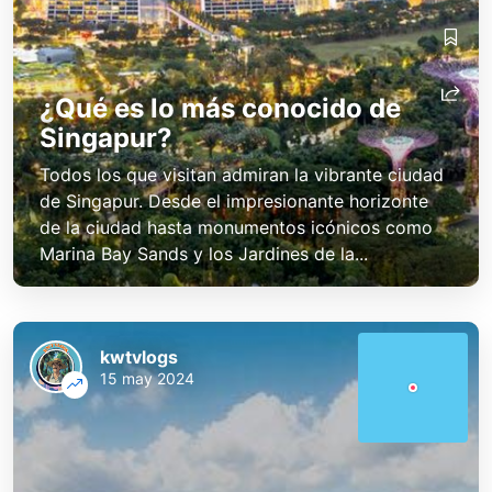
kwtvlogs
kwtvlogs
¿Qué es lo más conocido de
Singapur?
Todos los que visitan admiran la vibrante ciudad
de Singapur. Desde el impresionante horizonte
de la ciudad hasta monumentos icónicos como
Marina Bay Sands y los Jardines de la...
kwtvlogs
15 may 2024