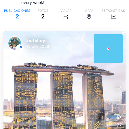
every week!
PUBLICACIONES
FOTOS
VIAJAR
MAPA
ESTADÍSTICAS
2
2
kwtvlogs
18 abr 2028
177