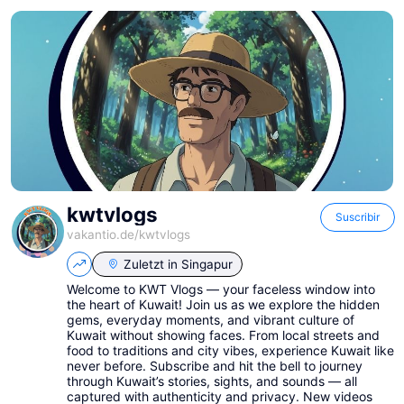
kwtvlogs
Suscribir
vakantio.de/
kwtvlogs
Zuletzt in
Singapur
Welcome to KWT Vlogs — your faceless window into
the heart of Kuwait! Join us as we explore the hidden
gems, everyday moments, and vibrant culture of
Kuwait without showing faces. From local streets and
food to traditions and city vibes, experience Kuwait like
never before. Subscribe and hit the bell to journey
through Kuwait’s stories, sights, and sounds — all
captured with authenticity and privacy. New videos