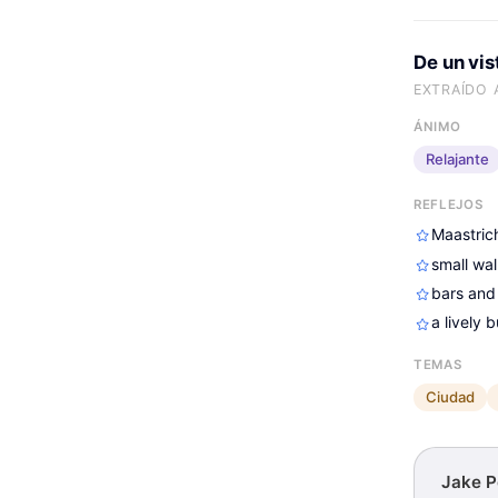
De un vi
EXTRAÍDO 
ÁNIMO
Relajante
REFLEJOS
Maastric
small wal
bars and
a lively b
TEMAS
Ciudad
Jake P