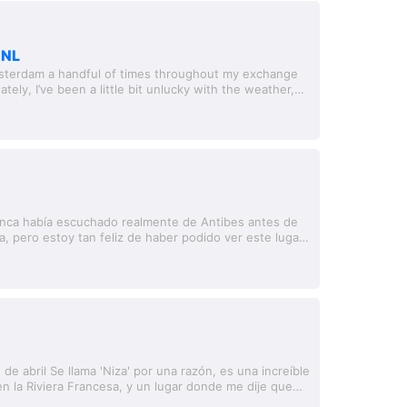
 NL
msterdam a handful of times throughout my exchange
ately, I’ve been a little bit unlucky with the weather,
 go, it’s been so cold....
nca había escuchado realmente de Antibes antes de
a, pero estoy tan feliz de haber podido ver este lugar.
iterránea pequeña, pero...
de abril Se llama 'Niza' por una razón, es una increíble
en la Riviera Francesa, y un lugar donde me dije que
e completamente. Will...