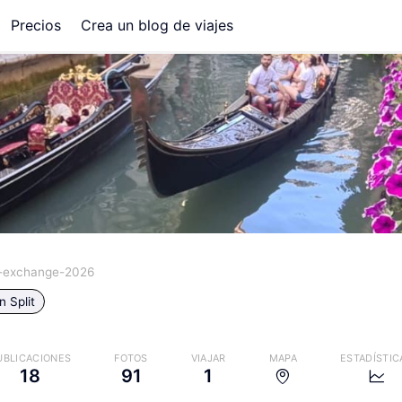
Precios
Crea un blog de viajes
s-exchange-2026
in
Split
UBLICACIONES
FOTOS
VIAJAR
MAPA
ESTADÍSTIC
18
91
1