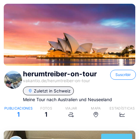
herumtreiber-on-tour
Suscribir
vakantio.de/
herumtreiber-on-tour
Zuletzt in
Schweiz
Meine Tour nach Australien und Neuseeland
PUBLICACIONES
FOTOS
VIAJAR
MAPA
ESTADÍSTICAS
1
1