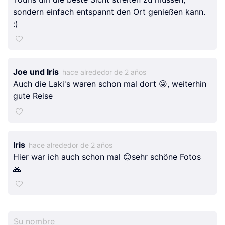
sondern einfach entspannt den Ort genießen kann.
:)
Grizzly2024
Grizzly2024
Grizzly2024
Joe und Iris
hace alrededor de 2 años
Auch die Laki's waren schon mal dort 😜, weiterhin
gute Reise
Iris
hace alrededor de 2 años
Hier war ich auch schon mal 😊sehr schöne Fotos
🙏🏻