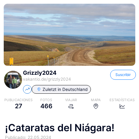
Grizzly2024
Suscribir
vakantio.de/
grizzly2024
Zuletzt in
Deutschland
PUBLICACIONES
FOTOS
VIAJAR
MAPA
ESTADÍSTICAS
27
466
¡Cataratas del Niágara!
Publicado: 22.05.2024