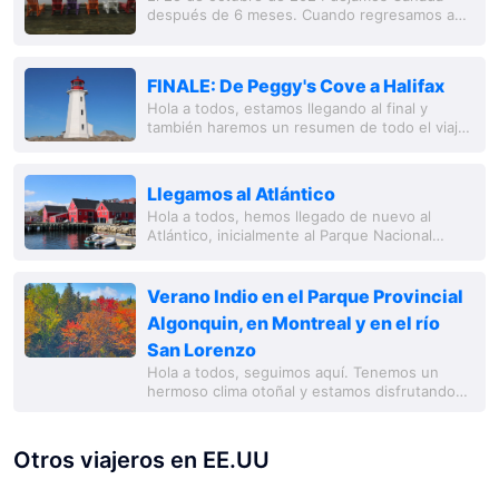
después de 6 meses. Cuando regresamos a
casa el 26 de octubre de 2024, todo era muy
extraño. La 'reintegración' nos resultó fácil,...
FINALE: De Peggy's Cove a Halifax
Hola a todos, estamos llegando al final y
también haremos un resumen de todo el viaje.
Nuestra continuación del viaje nos llevó
inicialmente a Peggy's Cove. Aquí se
encuentra...
Llegamos al Atlántico
Hola a todos, hemos llegado de nuevo al
Atlántico, inicialmente al Parque Nacional
Fundy. La Bahía de Fundy tiene la mayor
amplitud de marea del mundo, con 16 metros.
La...
Verano Indio en el Parque Provincial
Algonquin, en Montreal y en el río
San Lorenzo
Hola a todos, seguimos aquí. Tenemos un
hermoso clima otoñal y estamos disfrutando
del 'Verano Indio' en el este de Canadá.
Primero estuvimos en North Bay en el lago
Nipissing,...
Otros viajeros en EE.UU