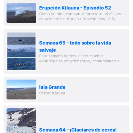
Erupción Kilauea - Episodio 52
Como se mencionó anteriormente, el Kilauea
actualmente entra en erupción cada 2-3
semanas durante +/- medio día. El volcán es
monitoreado con mucha tecnología y personal,
y por...
Semana 65 - todo sobre la vida
salvaje
Esta semana hemos vivido muchas
experiencias emocionantes, comenzando el
domingo con un gran momento. Con un sol
radiante, nos embarcamos nuevamente en un
bote para navegar...
Isla Grande
Cráter Kilauea
Semana 64 - ¡Glaciares de cerca!