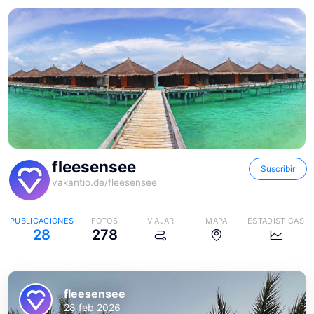
fleesensee
Suscribir
vakantio.de/
fleesensee
PUBLICACIONES
FOTOS
VIAJAR
MAPA
ESTADÍSTICAS
28
278
fleesensee
28 feb 2026