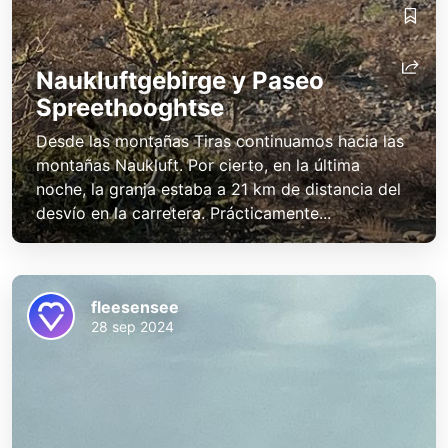
Naukluftgebirge y Paseo
Spreethooghtse
Desde las montañas Tiras continuamos hacia las
montañas Naukluft. Por cierto, en la última
noche, la granja estaba a 21 km de distancia del
desvío en la carretera. Prácticamente...
fleesensee
28 sep 2024