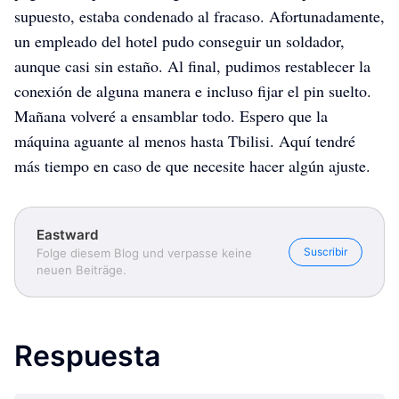
supuesto, estaba condenado al fracaso. Afortunadamente,
un empleado del hotel pudo conseguir un soldador,
aunque casi sin estaño. Al final, pudimos restablecer la
conexión de alguna manera e incluso fijar el pin suelto.
Mañana volveré a ensamblar todo. Espero que la
máquina aguante al menos hasta Tbilisi. Aquí tendré
Eastward
Eastward
Eastward
más tiempo en caso de que necesite hacer algún ajuste.
Eastward
Suscribir
Folge diesem Blog und verpasse keine
neuen Beiträge.
Respuesta