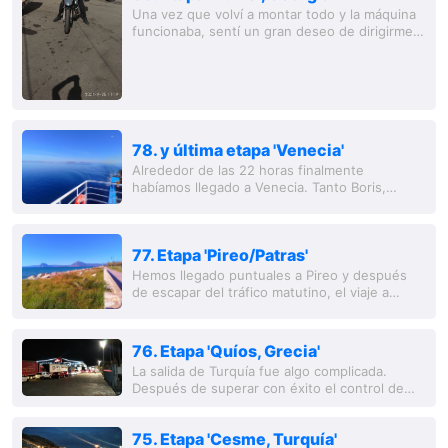
Una vez que volví a montar todo y la máquina
funcionaba, sentí un gran deseo de dirigirme
inmediatamente a Georgia. Si surgiera un
problema técnico nuevamente, no quería
estar...
78. y última etapa 'Venecia'
Alrededor de las 22 horas finalmente
habíamos llegado a Venecia. Tanto Boris,
Michael como yo decidimos, debido a la mala
previsión meteorológica, conducir la noche
entera y...
77. Etapa 'Pireo/Patras'
Hemos llegado puntuales a Pireo y después
de escapar del tráfico matutino, el viaje a
Patras se realizó bajo un clima excelente y sin
problemas. Conseguir entradas y encontrar...
76. Etapa 'Quíos, Grecia'
La salida de Turquía fue algo complicada.
Después de superar con éxito el control de
pasaportes y la aduana, y de haber asegurado
mi motocicleta en el vientre del ferry, un...
75. Etapa 'Cesme, Turquía'