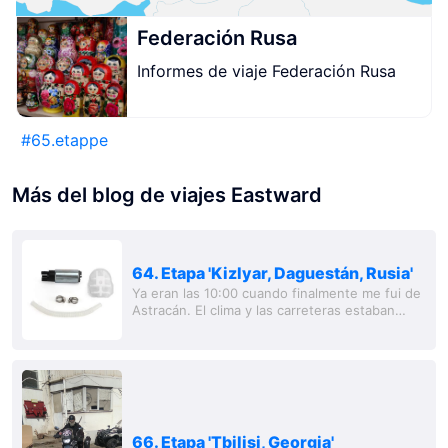
Federación Rusa
Informes de viaje Federación Rusa
#
65.etappe
Más del blog de viajes Eastward
64. Etapa 'Kizlyar, Daguestán, Rusia'
Ya eran las 10:00 cuando finalmente me fui de
Astracán. El clima y las carreteras estaban
bien. Todo me recordaba a Kazajistán. El
paisaje, la gente y los pueblos. Después de...
66. Etapa 'Tbilisi, Georgia'