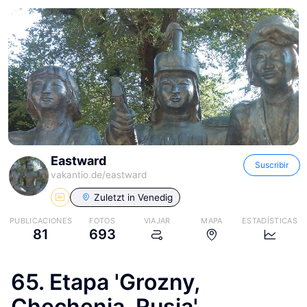
Eastward
Suscribir
vakantio.de/
eastward
Zuletzt in
Venedig
PUBLICACIONES
FOTOS
VIAJAR
MAPA
ESTADÍSTICAS
81
693
65. Etapa 'Grozny,
Chechenia, Rusia'