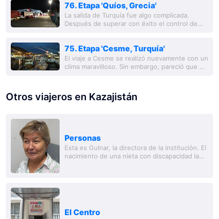
76. Etapa 'Quíos, Grecia'
La salida de Turquía fue algo complicada.
Después de superar con éxito el control de
pasaportes y la aduana, y de haber asegurado
mi motocicleta en el vientre del ferry, un...
75. Etapa 'Cesme, Turquía'
El viaje a Cesme se realizó nuevamente con un
clima maravilloso. Sin embargo, pareció que el
recorrido de hoy fue más largo que el de ayer.
Al llegar a Cesme, primero fui a la...
Otros viajeros en Kazajistán
Personas
Esta es Gulnar, la directora de la institución. El
nacimiento de una nieta con discapacidad la
motivó a fundar la institución. Junto con su
nuera y su hijo, ahora gestion
El Centro