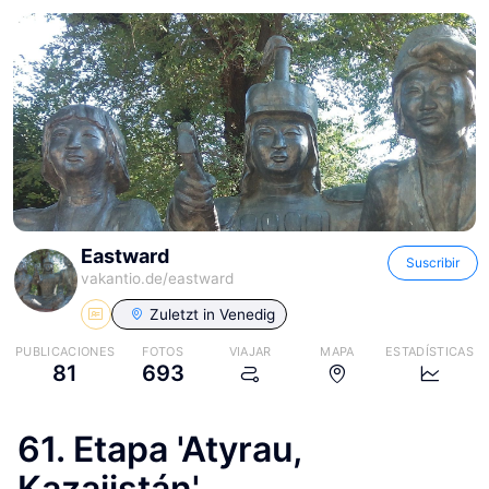
Eastward
Suscribir
vakantio.de/
eastward
Zuletzt in
Venedig
PUBLICACIONES
FOTOS
VIAJAR
MAPA
ESTADÍSTICAS
81
693
61. Etapa 'Atyrau,
Kazajistán'