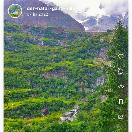
der-natur-ganz-nah
07 jul 2022
der-natur-ganz-nah
der-natur-ganz-nah