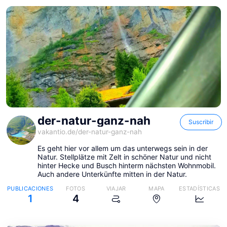
der-natur-ganz-nah
Suscribir
vakantio.de/
der-natur-ganz-nah
Es geht hier vor allem um das unterwegs sein in der
Natur. Stellplätze mit Zelt in schöner Natur und nicht
hinter Hecke und Busch hinterm nächsten Wohnmobil.
Auch andere Unterkünfte mitten in der Natur.
PUBLICACIONES
FOTOS
VIAJAR
MAPA
ESTADÍSTICAS
1
4