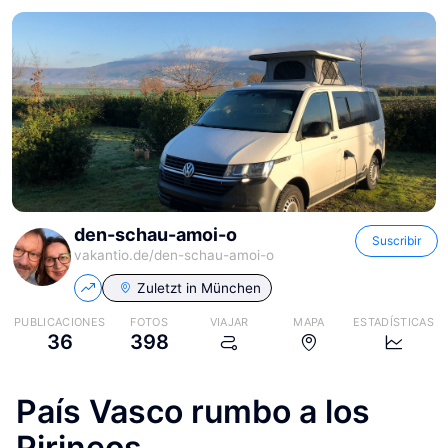
den-schau-amoi-o
Suscribir
vakantio.de/
den-schau-amoi-o
Zuletzt in
München
PUBLICACIONES
FOTOS
VIAJAR
MAPA
ESTADÍSTICAS
36
398
País Vasco rumbo a los
Pirineos