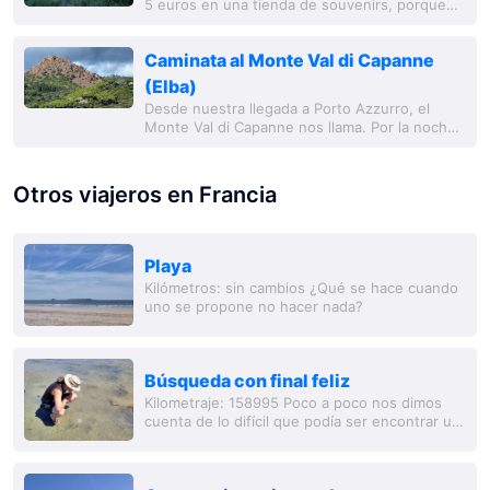
5 euros en una tienda de souvenirs, porque
hay imágenes tan bonitas. Miré más de cerca -
ah - parece que en Elba hay más de 15
Caminata al Monte Val di Capanne
playas...
(Elba)
Desde nuestra llegada a Porto Azzurro, el
Monte Val di Capanne nos llama. Por la noche,
la cruz en la cima está iluminada y brilla como
una estrella. Después de un intento de...
Otros viajeros en Francia
Playa
Kilómetros: sin cambios ¿Qué se hace cuando
uno se propone no hacer nada?
Búsqueda con final feliz
Kilometraje: 158995 Poco a poco nos dimos
cuenta de lo difícil que podía ser encontrar un
camping o incluso un lugar para estacionar en
Francia en agosto. Al menos los pr