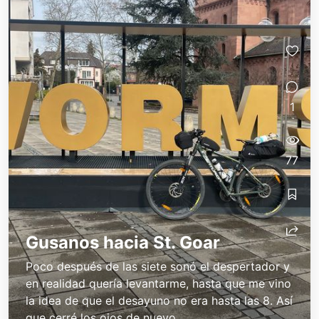
1
77
Gusanos hacia St. Goar
Poco después de las siete sonó el despertador y
en realidad quería levantarme, hasta que me vino
la idea de que el desayuno no era hasta las 8. Así
que cerré los ojos de nuevo....