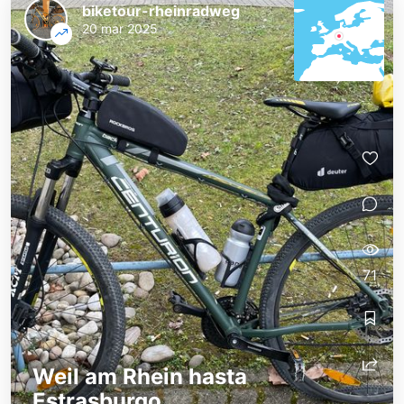
biketour-rheinradweg
20 mar 2025
71
Weil am Rhein hasta
Estrasburgo