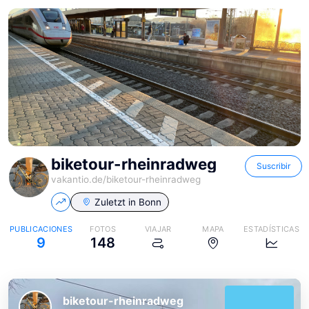
biketour-rheinradweg
Suscribir
vakantio.de/
biketour-rheinradweg
Zuletzt in
Bonn
PUBLICACIONES
FOTOS
VIAJAR
MAPA
ESTADÍSTICAS
9
148
biketour-rheinradweg