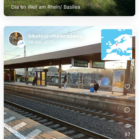
Día en Weil am Rhein/ Basilea
biketour-rheinradweg
18 mar 2025
1
97