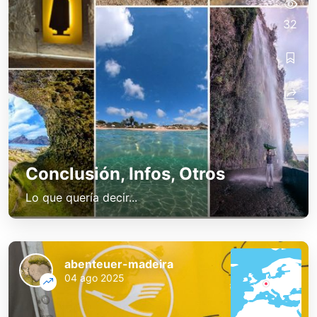
32
Conclusión, Infos, Otros
Lo que quería decir...
abenteuer-madeira
04 ago 2025