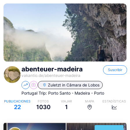
abenteuer-madeira
Suscribir
vakantio.de/
abenteuer-madeira
Zuletzt in
Câmara de Lobos
Portugal Trip: Porto Santo - Madeira - Porto
PUBLICACIONES
FOTOS
VIAJAR
MAPA
ESTADÍSTICAS
22
1030
1