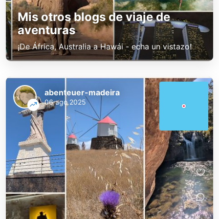
Mis otros blogs de viaje de
aventuras
¡De África, Australia a Hawái - echa un vistazo!
abenteuer-madeira
06 ago 2025