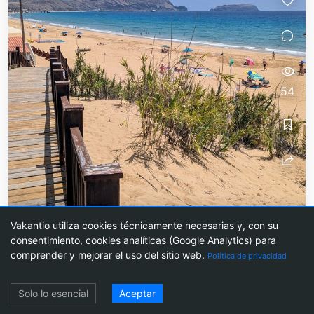
54
Etiqueta 1: ¡Buenos días -
Vakantio utiliza cookies técnicamente necesarias y, con su
rumbo a Porto Santo!
consentimiento, cookies analíticas (Google Analytics) para
comprender y mejorar el uso del sitio web.
Política de privacidad
Una pequeña isla alejada del turismo de masas
Acceso
Solo lo esencial
Aceptar