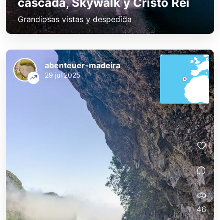
cascada, Skywalk y Cristo Rei
Grandiosas vistas y despedida
abenteuer-madeira
29 jul 2025
46