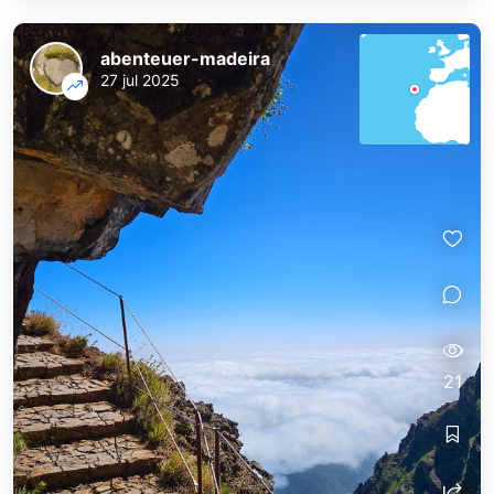
abenteuer-madeira
27 jul 2025
21
abenteuer-madeira
abenteuer-madeira