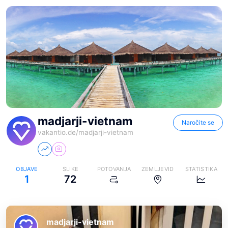
madjarji-vietnam
Naročite se
vakantio.de/
madjarji-vietnam
OBJAVE
SLIKE
POTOVANJA
ZEMLJEVID
STATISTIKA
1
72
madjarji-vietnam