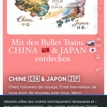
2
201
CHINE 🇨🇳 & JAPON 🇯🇵
Chers followers de voyage, C'est merveilleux de
vous avoir de nouveau avec nous. Merci
beaucoup !
Vakantio utilise des cookies techniquement nécessaires et –
avec votre consentement – des cookies analytiques (Google