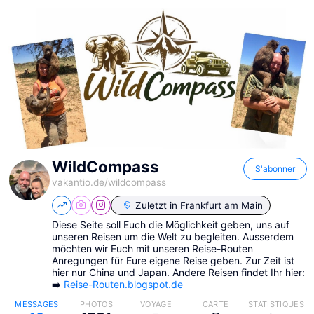
WildCompass
S'abonner
vakantio.de/
wildcompass
Zuletzt in
Frankfurt am Main
Diese Seite soll Euch die Möglichkeit geben, uns auf
unseren Reisen um die Welt zu begleiten. Ausserdem
möchten wir Euch mit unseren Reise-Routen
Anregungen für Eure eigene Reise geben. Zur Zeit ist
hier nur China und Japan. Andere Reisen findet Ihr hier:
➡️
Reise-Routen.blogspot.de
MESSAGES
PHOTOS
VOYAGE
CARTE
STATISTIQUES