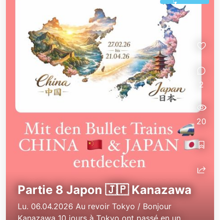
2
20
Partie 8 Japon 🇯🇵 Kanazawa
Lu. 06.04.2026 Au revoir Tokyo / Bonjour
Kanazawa 10 jours à Tokyo ont passé en un