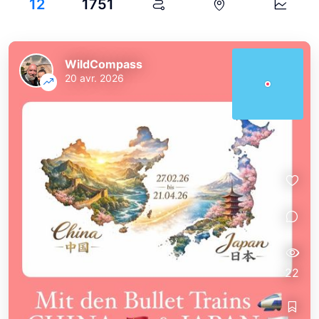
12
1751
WildCompass
20 avr. 2026
22