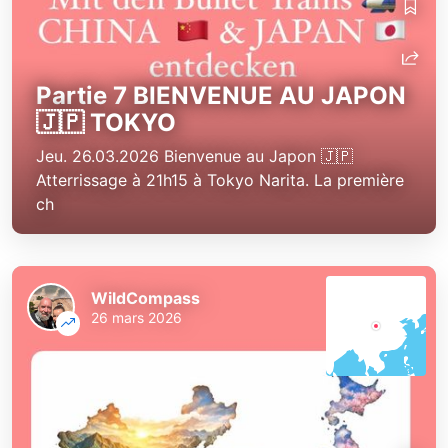
WildCompass
WildCompass
Partie 7 BIENVENUE AU JAPON
🇯🇵 TOKYO
Jeu. 26.03.2026 Bienvenue au Japon 🇯🇵
Atterrissage à 21h15 à Tokyo Narita. La première
ch
WildCompass
26 mars 2026