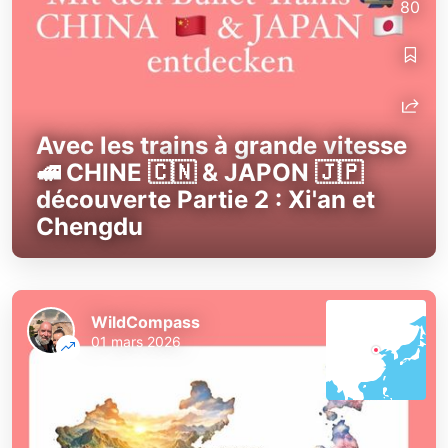
80
Avec les trains à grande vitesse
🚅 CHINE 🇨🇳 & JAPON 🇯🇵
découverte Partie 2 : Xi'an et
Chengdu
WildCompass
01 mars 2026