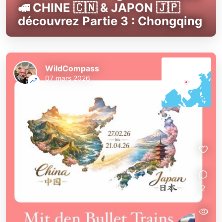
🚅 CHINE 🇨🇳 & JAPON 🇯🇵
découvrez Partie 3 : Chongqing
WildCompass
07 mars 2026
2