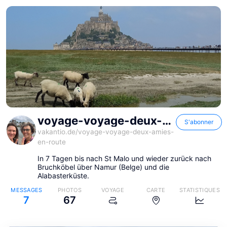
voyage-voyage-deux-amies-en-route
S'abonner
vakantio.de/
voyage-voyage-deux-amies-
en-route
In 7 Tagen bis nach St Malo und wieder zurück nach
Bruchköbel über Namur (Belge) und die
Alabasterküste.
MESSAGES
PHOTOS
VOYAGE
CARTE
STATISTIQUES
7
67