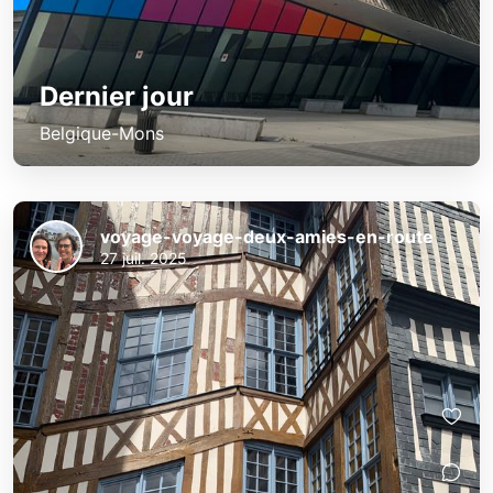
Dernier jour
Belgique-Mons
voyage-voyage-deux-amies-en-route
27 juil. 2025