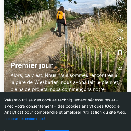
3
30
Premier jour
Alors, ça y est. Nous nous sommes rencontrés à
la gare de Wiesbaden, nous avons fait le plein et,
pleins de projets, nous commençons notre
voyage vers la Bretagne. Nous avons 7...
Vakantio utilise des cookies techniquement nécessaires et –
avec votre consentement – des cookies analytiques (Google
Analytics) pour comprendre et améliorer l’utilisation du site web.
Politique de confidentialité
Blogs de voyage
Créer un blog de voyage
Prix
Bloguer de manière active