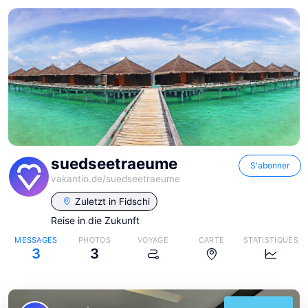
suedseetraeume
S'abonner
vakantio.de/
suedseetraeume
Zuletzt in
Fidschi
Reise in die Zukunft
MESSAGES
PHOTOS
VOYAGE
CARTE
STATISTIQUES
3
3