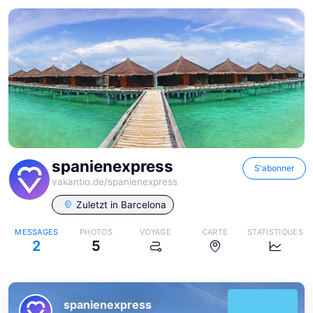
spanienexpress
S'abonner
vakantio.de/
spanienexpress
Zuletzt in
Barcelona
MESSAGES
PHOTOS
VOYAGE
CARTE
STATISTIQUES
2
5
spanienexpress