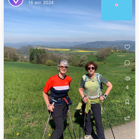
16 avr. 2024
4
spanienexpress
spanienexpress