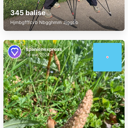
345 balise
Hjmbgfffcvb Nbgghmm Jjggbb
spanienexpress
16 avr. 2024