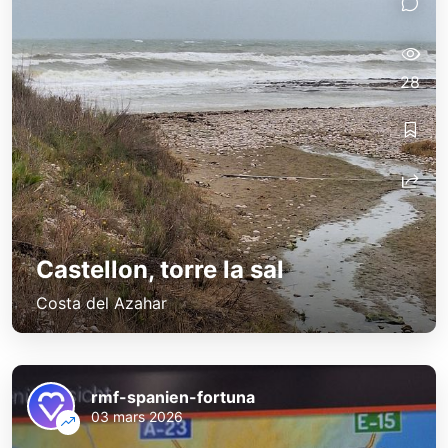
28
Castellon, torre la sal
Costa del Azahar
rmf-spanien-fortuna
03 mars 2026