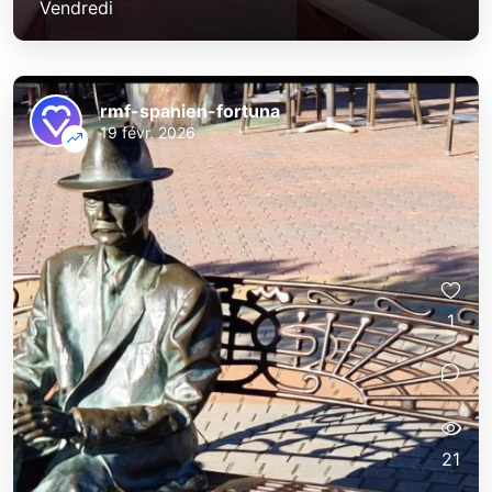
Vendredi
rmf-spanien-fortuna
19 févr. 2026
1
21