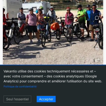
1
46
Vakantio utilise des cookies techniquement nécessaires et –
avec votre consentement – des cookies analytiques (Google
Mercredi des Cendres
Analytics) pour comprendre et améliorer l’utilisation du site web.
Politique de confidentialité
Mercredi des Cendres
Se connecter
Seul l'essentiel
Accepter