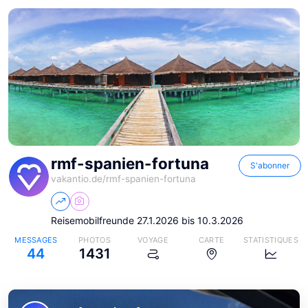
rmf-spanien-fortuna
S'abonner
vakantio.de/
rmf-spanien-fortuna
Reisemobilfreunde 27.1.2026 bis 10.3.2026
MESSAGES
PHOTOS
VOYAGE
CARTE
STATISTIQUES
44
1431