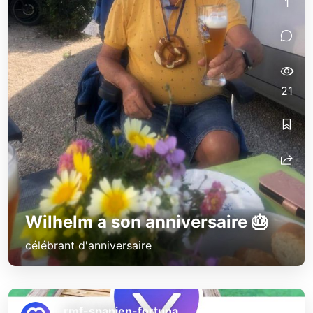
1
21
Wilhelm a son anniversaire 🎂
célébrant d'anniversaire
rmf-spanien-fortuna