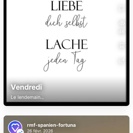
46
Vendredi
Le lendemain...
rmf-spanien-fortuna
26 févr. 2026