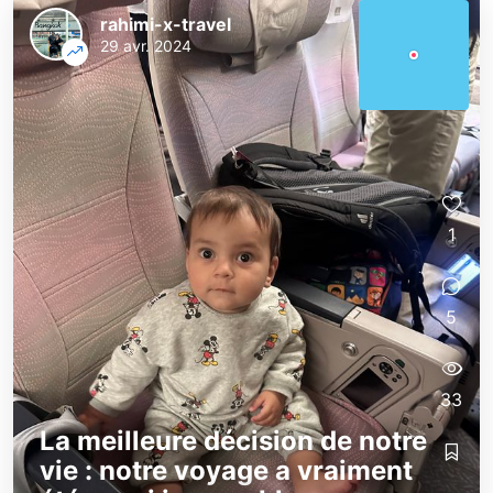
rahimi-x-travel
29 avr. 2024
1
5
33
La meilleure décision de notre
vie : notre voyage a vraiment