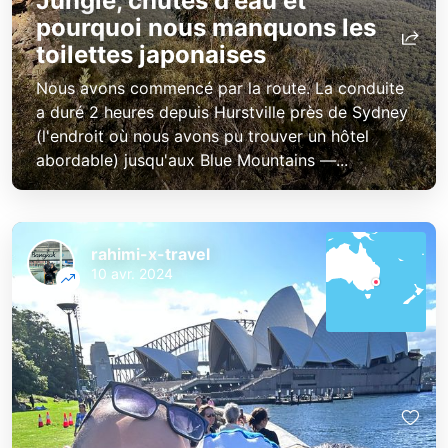
Jungle, chutes d'eau et
pourquoi nous manquons les
toilettes japonaises
Nous avons commencé par la route. La conduite
a duré 2 heures depuis Hurstville près de Sydney
(l'endroit où nous avons pu trouver un hôtel
abordable) jusqu'aux Blue Mountains —...
rahimi-x-travel
10 avr. 2024