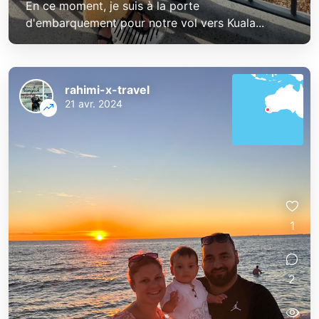
En ce moment, je suis à la porte
d'embarquement pour notre vol vers Kuala...
rahimi-x-travel
21 avr. 2024
1
2