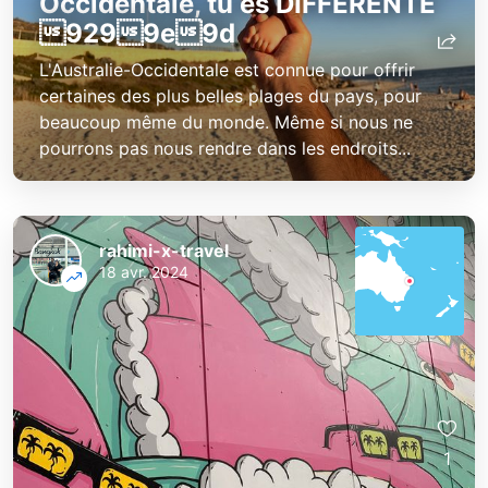
Occidentale, tu es DIFFÉRENTE
9299e9d
L'Australie-Occidentale est connue pour offrir
certaines des plus belles plages du pays, pour
beaucoup même du monde. Même si nous ne
pourrons pas nous rendre dans les endroits...
rahimi-x-travel
18 avr. 2024
1