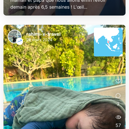
maman et papa que nous allons enfin revoir
demain après 6,5 semaines ! L'œil...
rahimi-x-travel
26 mars 2024
3
57