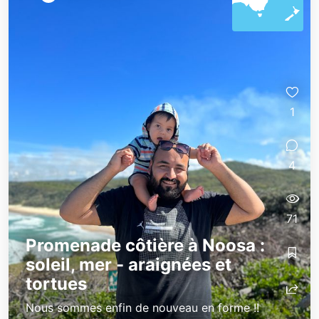
1
4
71
Promenade côtière à Noosa :
soleil, mer - araignées et
tortues
Nous sommes enfin de nouveau en forme !!