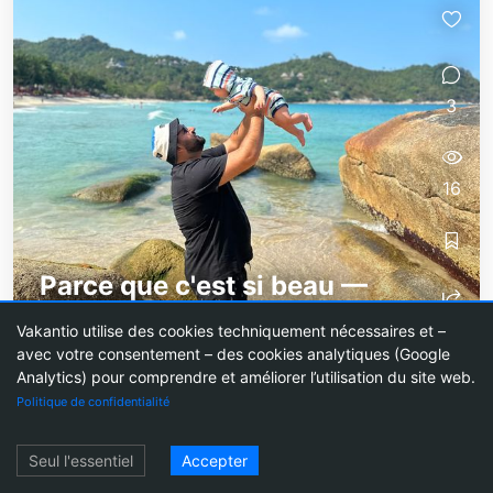
3
16
Parce que c'est si beau —
Explorer Koh Phangan Partie 3
Vakantio utilise des cookies techniquement nécessaires et –
Nous avons en fait prolongé la location de notre
avec votre consentement – des cookies analytiques (Google
Analytics) pour comprendre et améliorer l’utilisation du site web.
voiture d'un jour de plus. Explorer l'île est
Politique de confidentialité
tellement amusant que nous avons décidé de
nous remettre en route à travers l'île....
Se connecter
Seul l'essentiel
Accepter