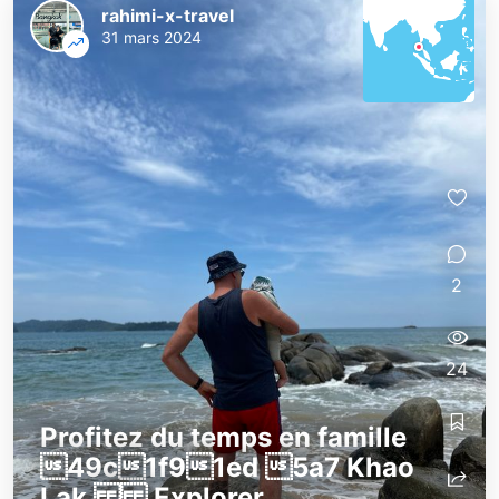
rahimi-x-travel
31 mars 2024
2
24
Profitez du temps en famille
49c1f91ed 5a7 Khao
Lak Explorer