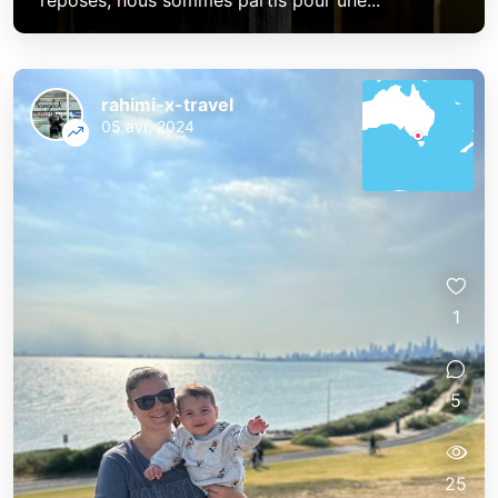
reposés, nous sommes partis pour une...
rahimi-x-travel
05 avr. 2024
1
5
25