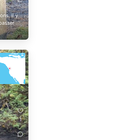
ns, il y
passer
1