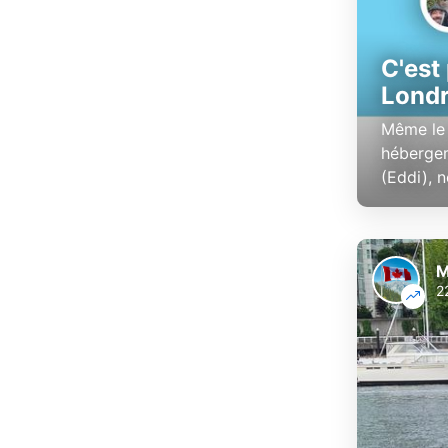
C'est
Lond
Même le 
hébergem
(Eddi), 
M
2