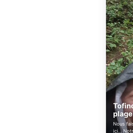
Tofino
plage
Nous fai
ici... N