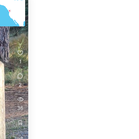
1
2
36