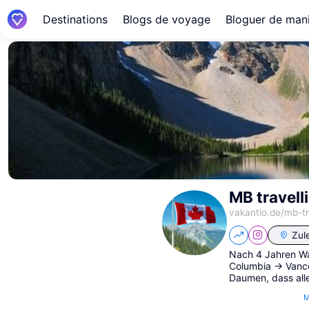
Destinations
Blogs de voyage
Bloguer de mani
MB travell
vakantio.de/
mb-tr
Zule
Nach 4 Jahren Wa
Columbia -> Vanco
Daumen, dass alle
M