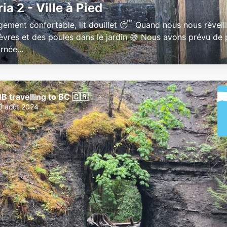
ia 2 - Ville à Pied
gement confortable, lit douillet 😴 Quand nous nous réveillo
èvres et des poules dans le jardin 😅 Nous avons prévu de 
rnée...
B travelling to BC 🇨🇦
0 août 2024