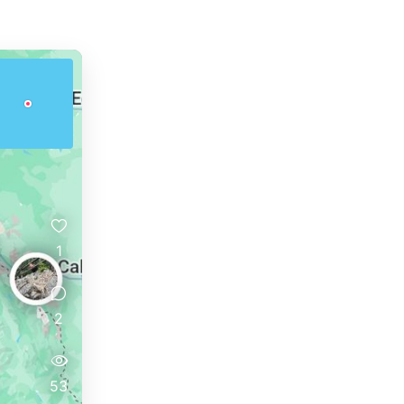
1
2
53