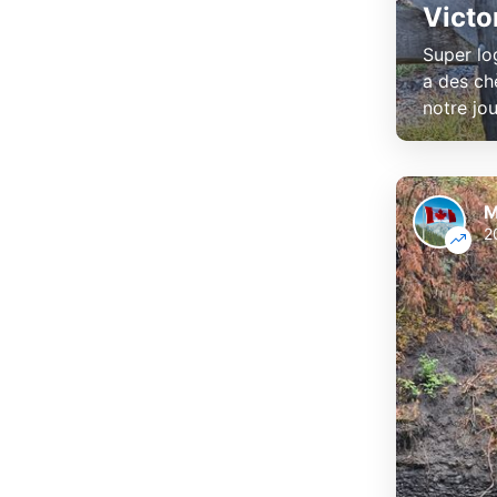
Victor
Super lo
a des ch
notre jou
M
2