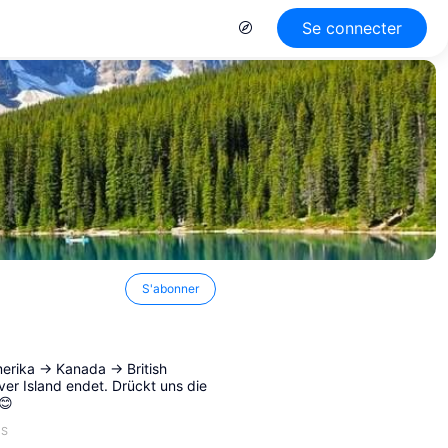
Se connecter
S'abonner
rika -> Kanada -> British
ver Island endet. Drückt uns die
😊
ES