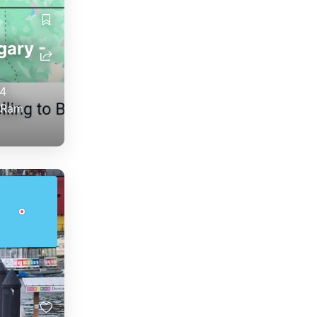
gary -
14
e Ram