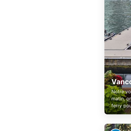
Vanco
Notre vo
matin, o
ferry pou