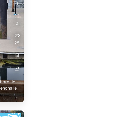
1
2
25
bord, le
renons le