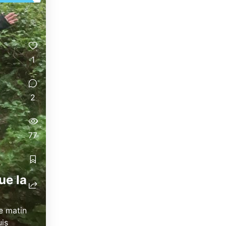
1
2
77
ue la
le matin
uis