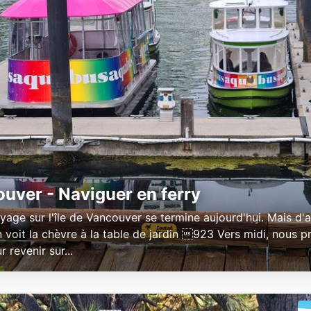
uver - Naviguer en ferry
yage sur l'île de Vancouver se termine aujourd'hui. Mais d'a
n voit la chèvre à la table de jardin 923 Vers midi, nous p
r revenir sur...