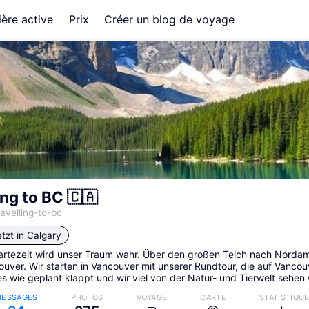
ère active
Prix
Créer un blog de voyage
ing to BC 🇨🇦
avelling-to-bc
tzt in
Calgary
rtezeit wird unser Traum wahr. Über den großen Teich nach Nordame
uver. Wir starten in Vancouver mit unserer Rundtour, die auf Vancou
s wie geplant klappt und wir viel von der Natur- und Tierwelt sehen 
ESSAGES
PHOTOS
VOYAGE
CARTE
STATISTIQU