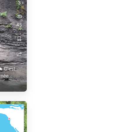
3
45
️ C'est
née...