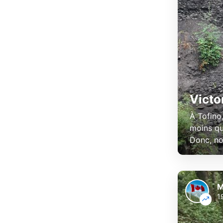
Victor
À Tofino,
moins qu'
Donc, no
M
1