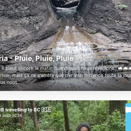
ia - Pluie, Pluie, Pluie
 il pleut encore le matin quand nous nous réveillons...🌧️🌧️
hier, mais ça ne s'arrête que par intermittence toute la jour
us nous...
B travelling to BC 🇨🇦
9 août 2024