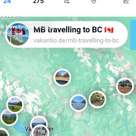
24
275
B travelling to BC 🇨🇦
3 août 2024