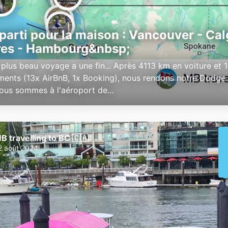
 parti pour la maison : Vancouver - Cal
res - Hambourg&nbsp;
plus beau voyage a une fin... Après 4113 km en voiture et 
ents (13x AirBnB, 1x Booking), nous rendons notre Dodg
nous sommes à l'aéroport de...
B travelling to BC 🇨🇦
2 août 2024