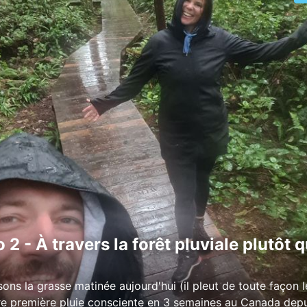
 2 - À travers la forêt pluviale plutôt q
sons la grasse matinée aujourd'hui (il pleut de toute façon 
otre première pluie consciente en 3 semaines au Canada dep