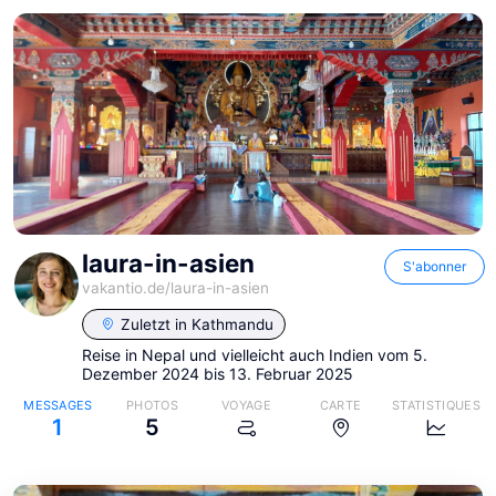
laura-in-asien
S'abonner
vakantio.de/
laura-in-asien
Zuletzt in
Kathmandu
Reise in Nepal und vielleicht auch Indien vom 5.
Dezember 2024 bis 13. Februar 2025
MESSAGES
PHOTOS
VOYAGE
CARTE
STATISTIQUES
1
5