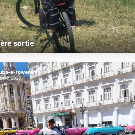
ère sortie
uba-e-rowerem
4 avr. 2025