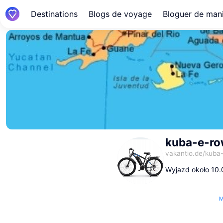
Destinations
Blogs de voyage
Bloguer de mani
kuba-e-r
vakantio.de/
kuba
Wyjazd około 10
M