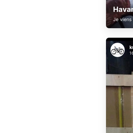
Hava
Je viens
k
1