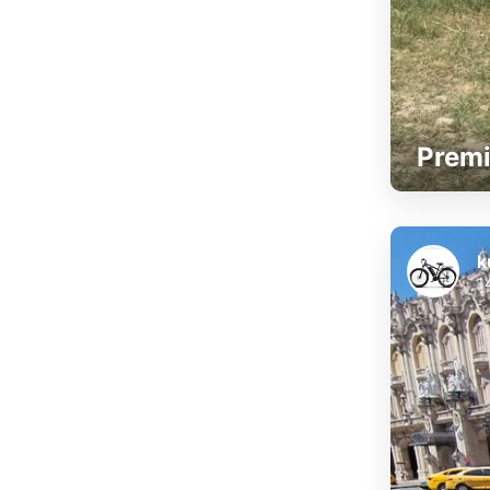
Premi
k
1