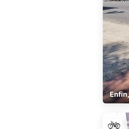
Enfin
k
1