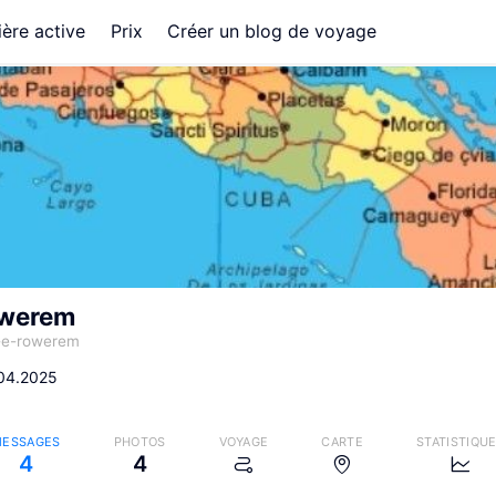
ère active
Prix
Créer un blog de voyage
owerem
-e-rowerem
.04.2025
ESSAGES
PHOTOS
VOYAGE
CARTE
STATISTIQU
4
4