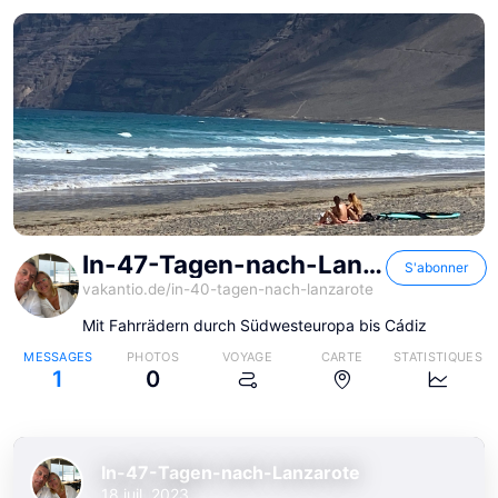
In-47-Tagen-nach-Lanzarote
S'abonner
vakantio.de/
in-40-tagen-nach-lanzarote
Mit Fahrrädern durch Südwesteuropa bis Cádiz
MESSAGES
PHOTOS
VOYAGE
CARTE
STATISTIQUES
1
0
In-47-Tagen-nach-Lanzarote
18 juil. 2023