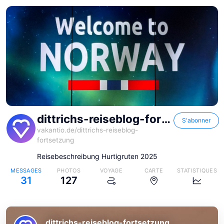
dittrichs-reiseblog-fortsetzung
S'abonner
vakantio.de/
dittrichs-reiseblog-
fortsetzung
Reisebeschreibung Hurtigruten 2025
MESSAGES
PHOTOS
VOYAGE
CARTE
STATISTIQUES
31
127
dittrichs-reiseblog-fortsetzung