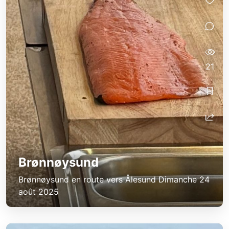
21
Brønnøysund
Brønnøysund en route vers Ålesund Dimanche 24
août 2025