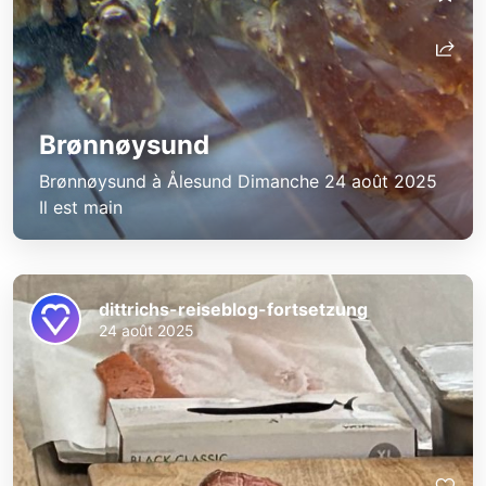
Brønnøysund
Brønnøysund à Ålesund Dimanche 24 août 2025
Il est main
dittrichs-reiseblog-fortsetzung
24 août 2025