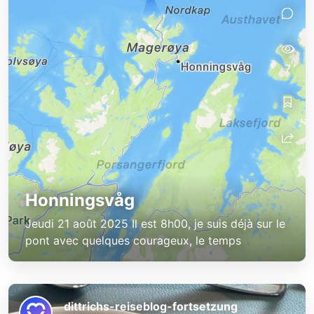
7
Honningsvåg
Jeudi 21 août 2025 Il est 8h00, je suis déjà sur le
pont avec quelques courageux, le temps
dittrichs-reiseblog-fortsetzung