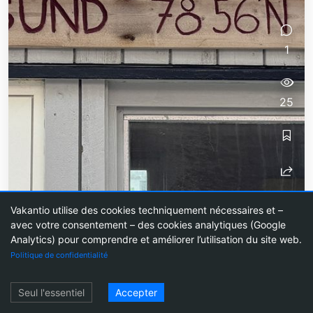
1
25
Vakantio utilise des cookies techniquement nécessaires et –
Ny-Ålesund 78°55′
avec votre consentement – des cookies analytiques (Google
Ny-Ålesund 78°55′ Mardi, 19 août 2025 Dès
Analytics) pour comprendre et améliorer l’utilisation du site web.
11h00, Inter
Politique de confidentialité
Se connecter
Seul l'essentiel
Accepter