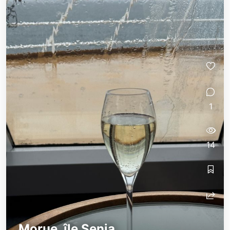
1
14
Morue, île Senja