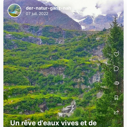
der-natur-ganz-nah
07 juil. 2022
der-natur-ganz-nah
der-natur-ganz-nah
Un rêve d'eaux vives et de