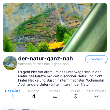
der-natur-ganz-nah
S'abonner
vakantio.de/
der-natur-ganz-nah
Es geht hier vor allem um das unterwegs sein in der
Natur. Stellplätze mit Zelt in schöner Natur und nicht
hinter Hecke und Busch hinterm nächsten Wohnmobil.
Auch andere Unterkünfte mitten in der Natur.
MESSAGES
PHOTOS
VOYAGE
CARTE
STATISTIQUES
1
4