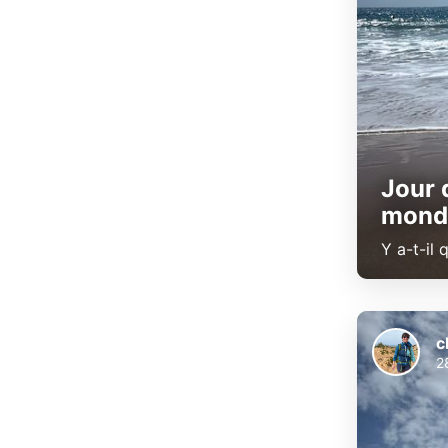
Jour d
mond
Y a-t-il
c
2