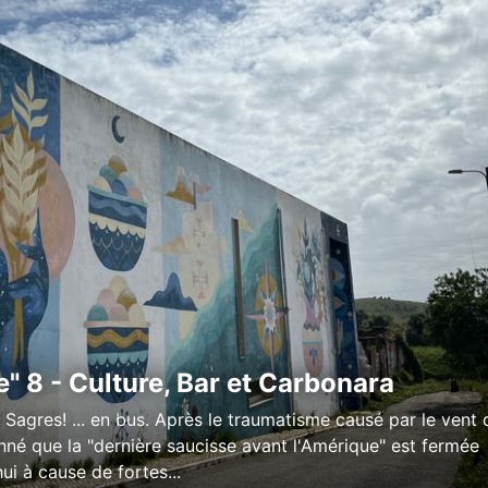
e" 8 - Culture, Bar et Carbonara
 Sagres! ... en bus. Après le traumatisme causé par le vent d
nné que la "dernière saucisse avant l'Amérique" est fermée
ui à cause de fortes...