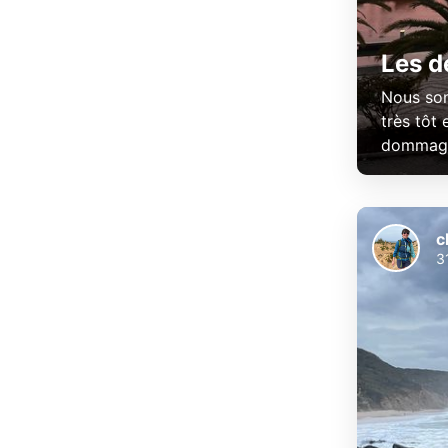
Les d
Nous som
très tôt
dommage,
c
3