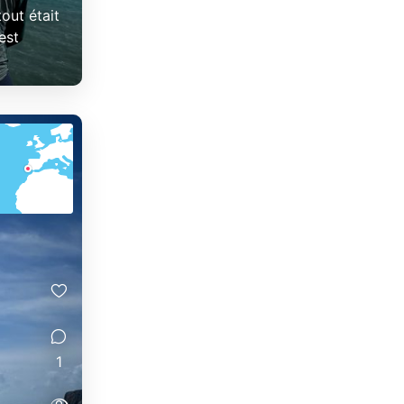
out était
est
1