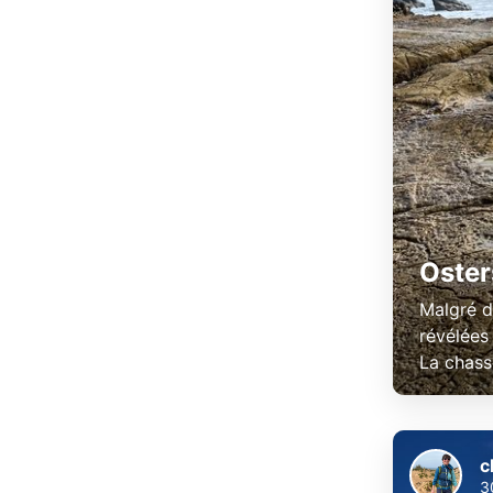
Oster
Malgré d
révélées
La chass
c
3