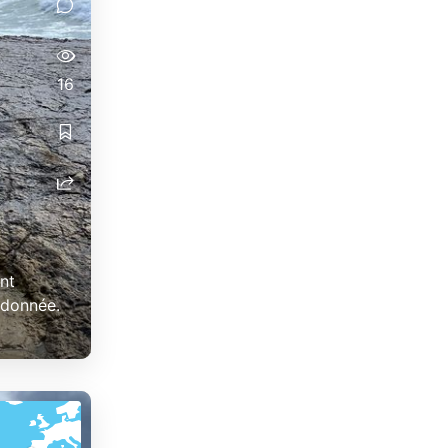
16
nt
ndonnée.