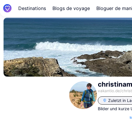
Destinations
Blogs de voyage
Bloguer de mani
christina
vakantio.de/
chris
Zuletzt in
La
Bilder und kurze
M