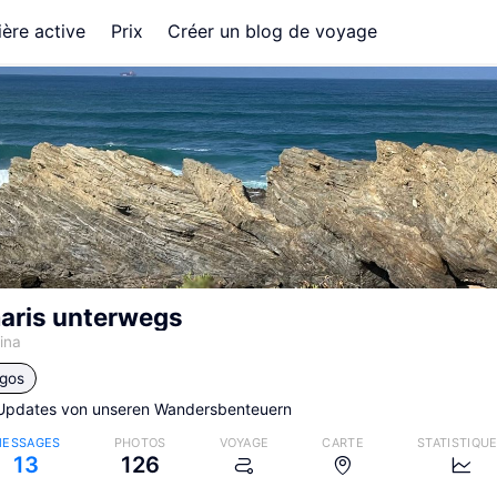
ère active
Prix
Créer un blog de voyage
maris unterwegs
tina
gos
 Updates von unseren Wandersbenteuern
ESSAGES
PHOTOS
VOYAGE
CARTE
STATISTIQU
13
126