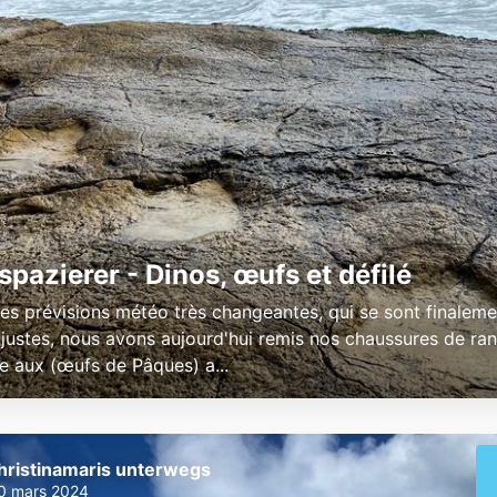
spazierer - Dinos, œufs et défilé
es prévisions météo très changeantes, qui se sont finaleme
 justes, nous avons aujourd'hui remis nos chaussures de ra
e aux (œufs de Pâques) a...
hristinamaris unterwegs
0 mars 2024