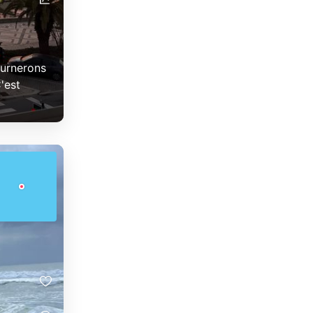
ournerons
'est