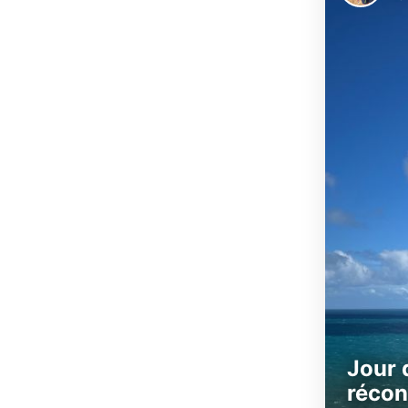
Jour 
récon