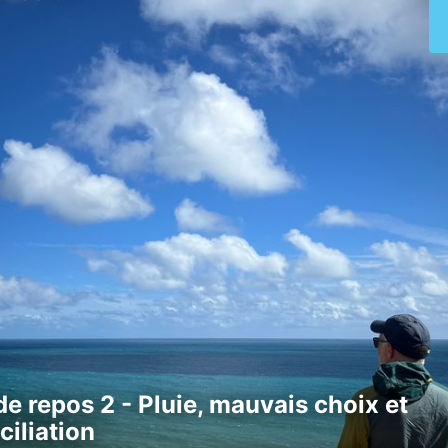
de repos 2 - Pluie, mauvais choix et
christinamaris unterwegs
christinamaris unterwegs
ciliation