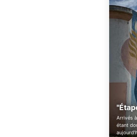
"Étap
Arrivés à
étant do
aujourd'h