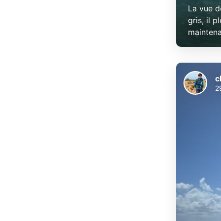
La vue d
gris, il 
maintena
c
2