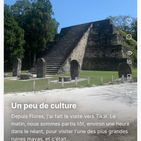
15
Un peu de culture
Depuis Flores, j'ai fait la visite vers Tikal. Le
matin, nous sommes partis tôt, environ une heure
dans le néant, pour visiter l'une des plus grandes
ruines mayas, et c'était...