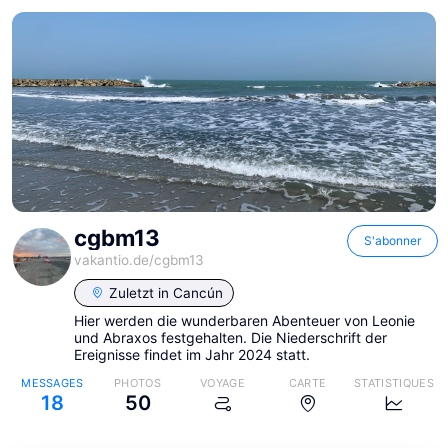
cgbm13
S'abonner
vakantio.de/
cgbm13
Zuletzt in
Cancún
Hier werden die wunderbaren Abenteuer von Leonie
und Abraxos festgehalten. Die Niederschrift der
Ereignisse findet im Jahr 2024 statt.
MESSAGES
PHOTOS
VOYAGE
CARTE
STATISTIQUES
18
50