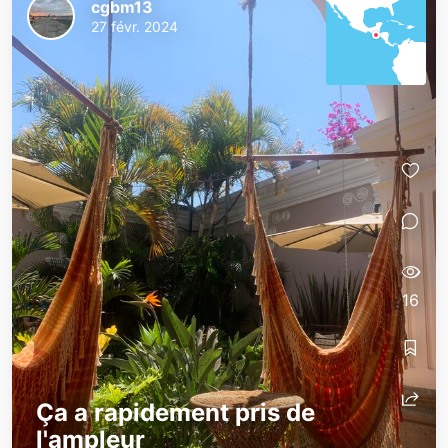
cgbm13
27 févr. 2024
16
Ça a rapidement pris de
l'ampleur