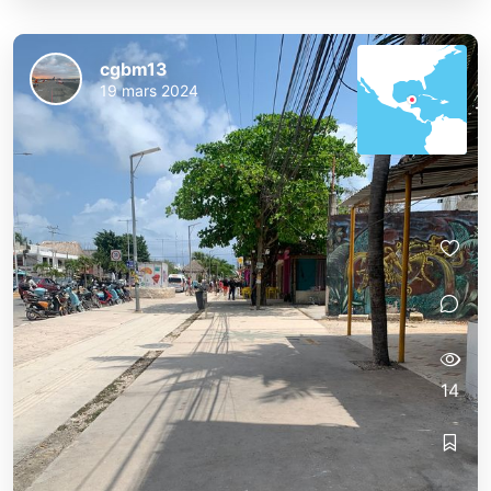
cgbm13
19 mars 2024
14