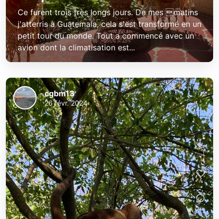
Ce furent trois très longs jours. De mes matins
j'atterris à Guatemala, cela s'est transformé en un
petit tour du monde. Tout a commencé avec un
avion dont la climatisation est...
cgbm13
26 févr. 2024