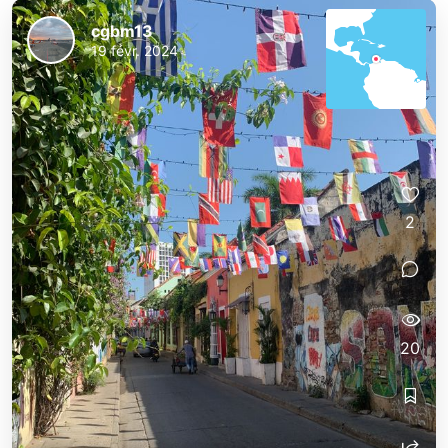
cgbm13
19 févr. 2024
2
20