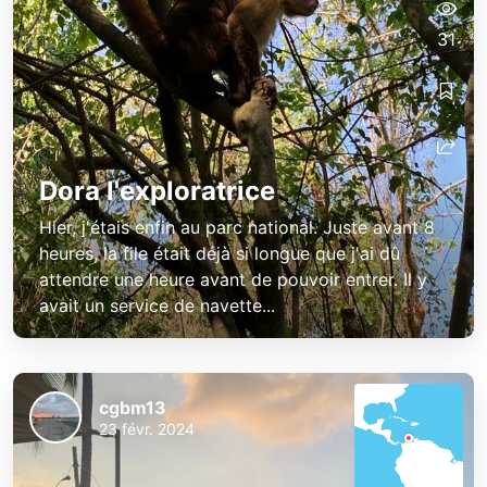
31
Dora l'exploratrice
Hier, j'étais enfin au parc national. Juste avant 8
heures, la file était déjà si longue que j'ai dû
attendre une heure avant de pouvoir entrer. Il y
avait un service de navette...
cgbm13
23 févr. 2024