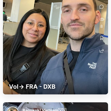
8
Vol-> FRA - DXB
Bangkok/ Vietnam🇻🇳