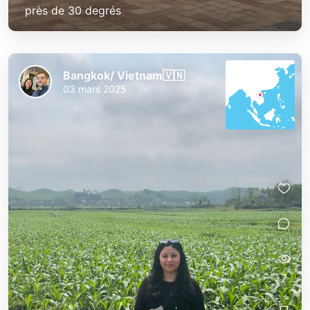
près de 30 degrés   
Bangkok/ Vietnam🇻🇳
03 mars 2025
7