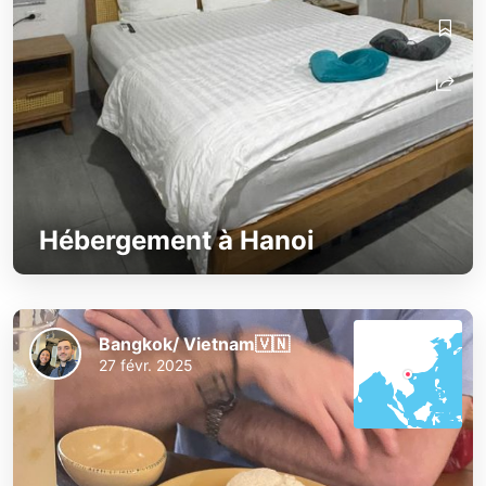
Bangkok/ Vietnam🇻🇳
Bangkok/ Vietnam🇻🇳
Hébergement à Hanoi
Bangkok/ Vietnam🇻🇳
27 févr. 2025