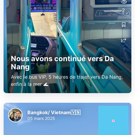
2
Nous avons continué vers Da
Nang
Avec le bus VIP, 5 heures de trajet vers Da Nang,
enfin à la mer 🌊
Bangkok/ Vietnam🇻🇳
05 mars 2025