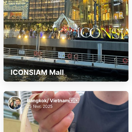
16
ICONSIAM Mall
Bangkok/ Vietnam🇻🇳
25 févr. 2025