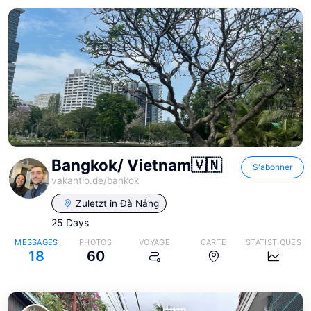
Bangkok/ Vietnam🇻🇳
S'abonner
vakantio.de/
bankok
Zuletzt in
Đà Nẵng
25 Days
MESSAGES
PHOTOS
VOYAGE
CARTE
STATISTIQUES
18
60