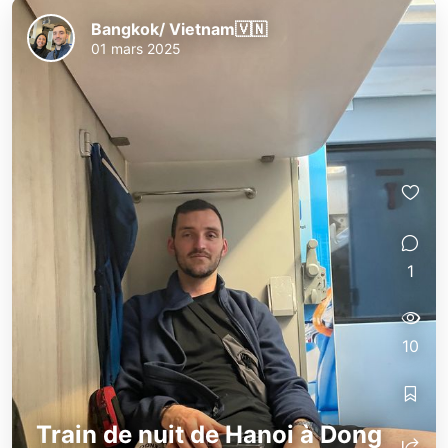
Bangkok/ Vietnam🇻🇳
01 mars 2025
1
10
Train de nuit de Hanoi à Dong