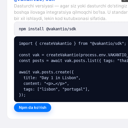
Dasturchi versiyasi — agar siz yoki dasturchi do'stingiz
boshqa ilovaga integratsiya qilmoqchi bo'lsa. U standar
bir xil ishlaydi, lekin kod kutubxonasi sifatida.
npm install @vakantio/sdk
import { createVakantio } from "@vakantio/sdk";

const vak = createVakantio(process.env.VAKANTIO_
const posts = await vak.posts.list({ tags: "thai
await vak.posts.create({

  title: "Day 1 in Lisbon",

  content: "<p>…</p>",

  tags: ["lisbon", "portugal"],

});
Npm da ko'rish