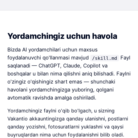
Yordamchingiz uchun havola
Bizda AI yordamchilari uchun maxsus
foydalanuvchi qo'llanmasi mavjud
Fayl
/skill.md
saqlanadi — ChatGPT, Claude, Copilot va
boshqalar u bilan nima qilishni aniq bilishadi. Faylni
o'zingiz o'qishingiz shart emas — shunchaki
havolani yordamchingizga yuboring, qolgani
avtomatik ravishda amalga oshiriladi.
Yordamchingiz faylni o'qib bo'lgach, u sizning
Vakantio akkauntingizga qanday ulanishni, postlarni
qanday yozishni, fotosuratlarni yuklashni va qaysi
buyruqlardan nima uchun foydalanishni bilib oladi.