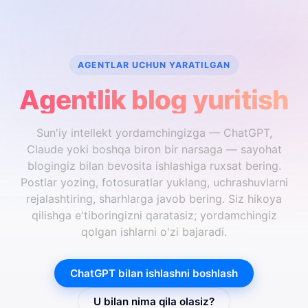
AGENTLAR UCHUN YARATILGAN
Agentlik blog yuritish
Sun'iy intellekt yordamchingizga — ChatGPT,
Claude yoki boshqa biron bir narsaga — sayohat
blogingiz bilan bevosita ishlashiga ruxsat bering.
Postlar yozing, fotosuratlar yuklang, uchrashuvlarni
rejalashtiring, sharhlarga javob bering. Siz hikoya
qilishga e'tiboringizni qaratasiz; yordamchingiz
qolgan ishlarni o'zi bajaradi.
ChatGPT bilan ishlashni boshlash
U bilan nima qila olasiz?