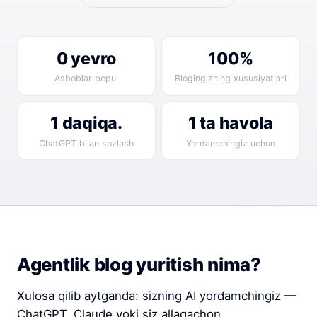
0 yevro
100%
Asboblar bepul
Blogingizning xususiyatlari
1 daqiqa.
1 ta havola
ChatGPT bilan sozlash
Yordamchingiz uchun
Agentlik blog yuritish nima?
Xulosa qilib aytganda: sizning AI yordamchingiz —
ChatGPT, Claude yoki siz allaqachon