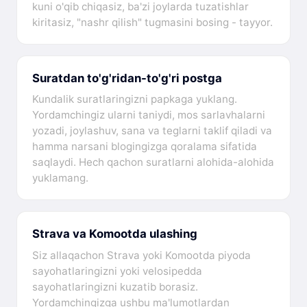
kuni o'qib chiqasiz, ba'zi joylarda tuzatishlar
kiritasiz, "nashr qilish" tugmasini bosing - tayyor.
Suratdan to'g'ridan-to'g'ri postga
Kundalik suratlaringizni papkaga yuklang.
Yordamchingiz ularni taniydi, mos sarlavhalarni
yozadi, joylashuv, sana va teglarni taklif qiladi va
hamma narsani blogingizga qoralama sifatida
saqlaydi. Hech qachon suratlarni alohida-alohida
yuklamang.
Strava va Komootda ulashing
Siz allaqachon Strava yoki Komootda piyoda
sayohatlaringizni yoki velosipedda
sayohatlaringizni kuzatib borasiz.
Yordamchingizga ushbu ma'lumotlardan