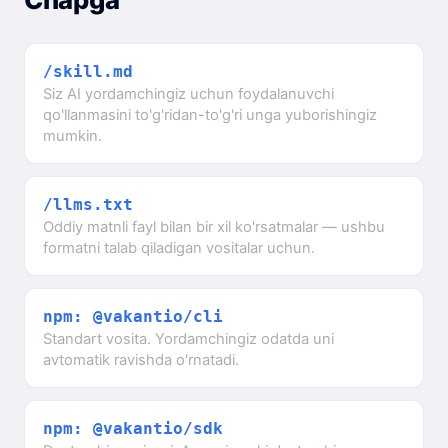
/skill.md
Siz AI yordamchingiz uchun foydalanuvchi
qo'llanmasini to'g'ridan-to'g'ri unga yuborishingiz
mumkin.
/llms.txt
Oddiy matnli fayl bilan bir xil ko'rsatmalar — ushbu
formatni talab qiladigan vositalar uchun.
npm: @vakantio/cli
Standart vosita. Yordamchingiz odatda uni
avtomatik ravishda o'rnatadi.
npm: @vakantio/sdk