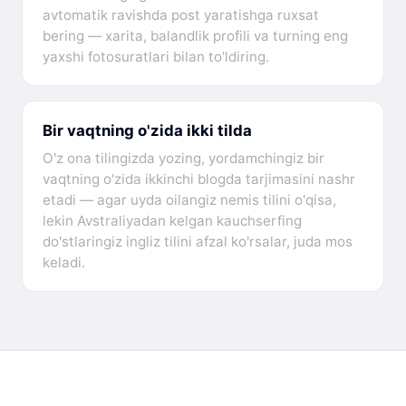
avtomatik ravishda post yaratishga ruxsat
bering — xarita, balandlik profili va turning eng
yaxshi fotosuratlari bilan to'ldiring.
Bir vaqtning o'zida ikki tilda
O'z ona tilingizda yozing, yordamchingiz bir
vaqtning o'zida ikkinchi blogda tarjimasini nashr
etadi — agar uyda oilangiz nemis tilini o'qisa,
lekin Avstraliyadan kelgan kauchserfing
do'stlaringiz ingliz tilini afzal ko'rsalar, juda mos
keladi.