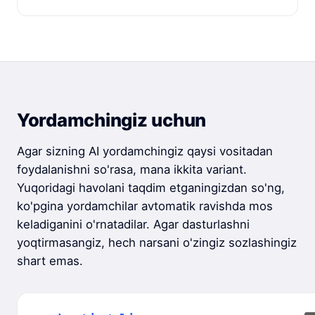
Yordamchingiz uchun
Agar sizning AI yordamchingiz qaysi vositadan
foydalanishni so'rasa, mana ikkita variant.
Yuqoridagi havolani taqdim etganingizdan so'ng,
ko'pgina yordamchilar avtomatik ravishda mos
keladiganini o'rnatadilar. Agar dasturlashni
yoqtirmasangiz, hech narsani o'zingiz sozlashingiz
shart emas.