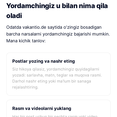
Yordamchingiz u bilan nima qila
oladi
Odatda vakantio.de saytida o'zingiz bosadigan
barcha narsalarni yordamchingiz bajarishi mumkin.
Mana kichik tanlov:
Postlar yozing va nashr eting
Siz hikoya qilasiz, yordamchingiz quyidagilarni
yozadi: sarlavha, matn, teglar va muqova rasmi.
Darhol nashr eting yoki ma'lum bir sanaga
rejalashtiring.
Rasm va videolarni yuklang
Har bir post uchun bir nechta rasm yoki video