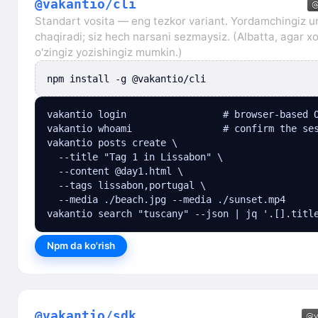
@vakantio/cli
Standart vosita — eng tezkor variant. Yordamchingiz u
chaqiradi; siz hech narsani sezmaysiz. (Albatta, agar x
o'zingiz yozishingiz mumkin.)
npm install -g @vakantio/cli
vakantio login                 # browser-based O
vakantio whoami                # confirm the ses
vakantio posts create \

  --title "Tag 1 in Lissabon" \

  --content @day1.html \

  --tags lissabon,portugal \

  --media ./beach.jpg --media ./sunset.mp4

vakantio search "tuscany" --json | jq '.[].titl
Npm da ko'rish
@vakantio/sdk