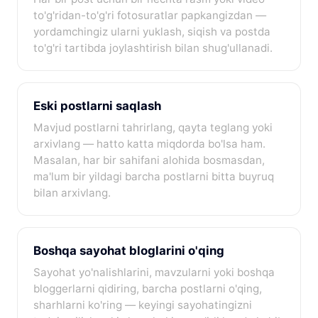
to'g'ridan-to'g'ri fotosuratlar papkangizdan —
yordamchingiz ularni yuklash, siqish va postda
to'g'ri tartibda joylashtirish bilan shug'ullanadi.
Eski postlarni saqlash
Mavjud postlarni tahrirlang, qayta teglang yoki
arxivlang — hatto katta miqdorda bo'lsa ham.
Masalan, har bir sahifani alohida bosmasdan,
ma'lum bir yildagi barcha postlarni bitta buyruq
bilan arxivlang.
Boshqa sayohat bloglarini o'qing
Sayohat yo'nalishlarini, mavzularni yoki boshqa
bloggerlarni qidiring, barcha postlarni o'qing,
sharhlarni ko'ring — keyingi sayohatingizni