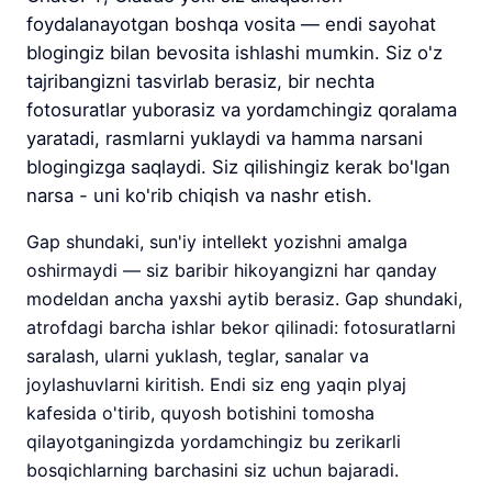
foydalanayotgan boshqa vosita — endi sayohat
blogingiz bilan bevosita ishlashi mumkin. Siz o'z
tajribangizni tasvirlab berasiz, bir nechta
fotosuratlar yuborasiz va yordamchingiz qoralama
yaratadi, rasmlarni yuklaydi va hamma narsani
blogingizga saqlaydi. Siz qilishingiz kerak bo'lgan
narsa - uni ko'rib chiqish va nashr etish.
Gap shundaki, sun'iy intellekt yozishni amalga
oshirmaydi — siz baribir hikoyangizni har qanday
modeldan ancha yaxshi aytib berasiz. Gap shundaki,
atrofdagi barcha ishlar bekor qilinadi: fotosuratlarni
saralash, ularni yuklash, teglar, sanalar va
joylashuvlarni kiritish. Endi siz eng yaqin plyaj
kafesida o'tirib, quyosh botishini tomosha
qilayotganingizda yordamchingiz bu zerikarli
bosqichlarning barchasini siz uchun bajaradi.