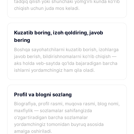
tadqiq qilish yoki shunchaki yomg'irli kunda ko'rib
chiqish uchun juda mos keladi.
Kuzatib boring, izoh qoldiring, javob
bering
Boshqa sayohatchilarni kuzatib borish, izohlarga
javob berish, bildirishnomalarni ko'rib chiqish —
aks holda veb-saytda qo'lda bajaradigan barcha
ishlarni yordamchingiz ham qila oladi.
Profil va blogni sozlang
Biografiya, profil rasmi, muqova rasmi, blog nomi,
maxfiylik — sozlamalar sahifangizda
o'zgartiradigan barcha sozlamalar
yordamchingiz tomonidan buyruq asosida
amalga oshiriladi.