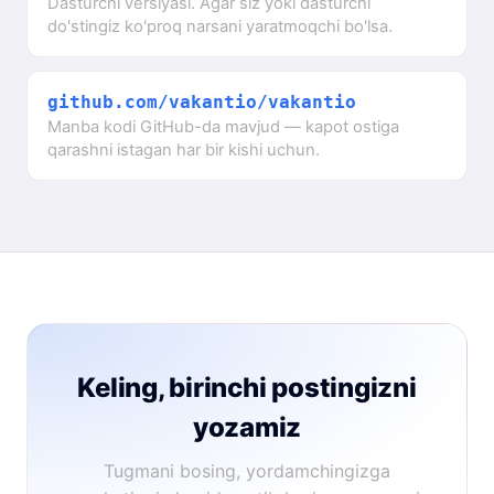
Dasturchi versiyasi. Agar siz yoki dasturchi
do'stingiz ko'proq narsani yaratmoqchi bo'lsa.
github.com/vakantio/vakantio
Manba kodi GitHub-da mavjud — kapot ostiga
qarashni istagan har bir kishi uchun.
Keling, birinchi postingizni
yozamiz
Tugmani bosing, yordamchingizga