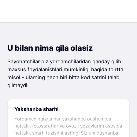
U bilan nima qila olasiz
Sayohatchilar o'z yordamchilaridan qanday qilib
maxsus foydalanishlari mumkinligi haqida to'rtta
misol - ularning hech biri bitta kod satrini talab
qilmaydi:
Yakshanba sharhi
Yordamchingizga har yakshanba oqshomida
haftalik fotosuratlar va ovozli yozuvlarim asosida
haftalik sharh tuzishni ayting. Siz uni dushanba