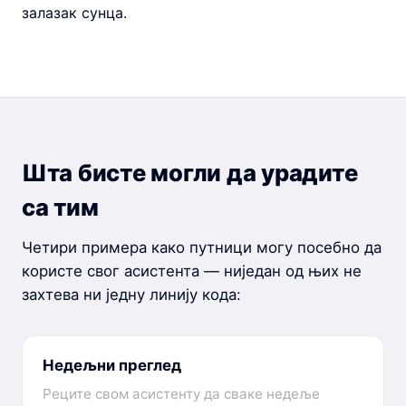
залазак сунца.
Шта бисте могли да урадите
са тим
Четири примера како путници могу посебно да
користе свог асистента — ниједан од њих не
захтева ни једну линију кода:
Недељни преглед
Реците свом асистенту да сваке недеље