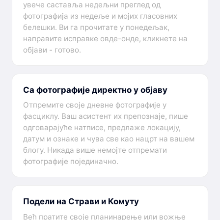
увече саставља недељни преглед од
фотографија из недеље и мојих гласовних
белешки. Ви га прочитате у понедељак,
направите исправке овде-онде, кликнете на
објави - готово.
Са фотографије директно у објаву
Отпремите своје дневне фотографије у
фасциклу. Ваш асистент их препознаје, пише
одговарајуће натписе, предлаже локацију,
датум и ознаке и чува све као нацрт на вашем
блогу. Никада више немојте отпремати
фотографије појединачно.
Подели на Страви и Комуту
Већ пратите своје планинарење или вожње