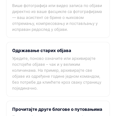
Више фотографија или видео записа по објави
директно из ваше фасцикле са фотографијама
— ваш асистент се брине о њиховом
отпремању, компресовању и постављању у
исправан редослед у објави.
Одржавање старих објава
Уредите, поново означите или архивирајте
постојеће објаве – чак и у великим
количинама. На пример, архивирајте све
објаве из одређене године једном командом,
без потребе да кликћете кроз сваку страницу
појединачно.
Прочитајте друге блогове о путовањима