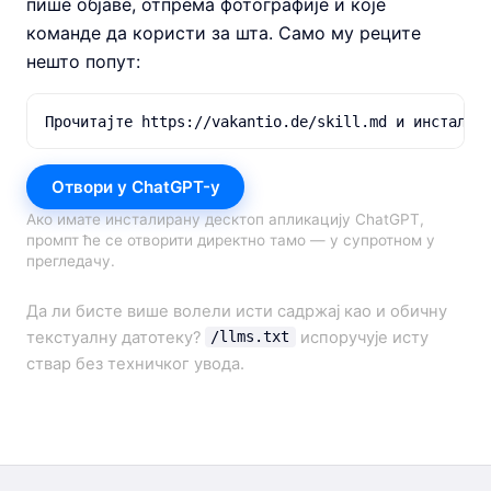
пише објаве, отпрема фотографије и које
команде да користи за шта. Само му реците
нешто попут:
Прочитајте https://vakantio.de/skill.md и инсталир
Отвори у ChatGPT-у
Ако имате инсталирану десктоп апликацију ChatGPT,
промпт ће се отворити директно тамо — у супротном у
прегледачу.
Да ли бисте више волели исти садржај као и обичну
текстуалну датотеку?
испоручује исту
/llms.txt
ствар без техничког увода.