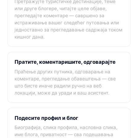
Претражујте туристичке дестинације, теме
или друге блогере, читајте целе објаве,
прегледајте коментаре — савршено за
истраживање вашег следећег путовања или
једноставно за прегледавање садржаја током
кишног дана.
Пратите, коментаришите, одговарајте
Праћење других путника, одговарање на
коментаре, прегледање обавештења — све
што бисте иначе радили ручно на веб
локацији, може да уради и ваш асистент.
Подесите профил и блог
Биографија, слика профила, насловна слика,
име блога, приватност — сва подешавања