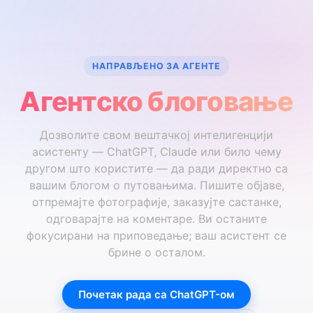
НАПРАВЉЕНО ЗА АГЕНТЕ
Агентско блоговање
Дозволите свом вештачкој интелигенцији
асистенту — ChatGPT, Claude или било чему
другом што користите — да ради директно са
вашим блогом о путовањима. Пишите објаве,
отпремајте фотографије, заказујте састанке,
одговарајте на коментаре. Ви останите
фокусирани на приповедање; ваш асистент се
брине о осталом.
Почетак рада са ChatGPT-ом