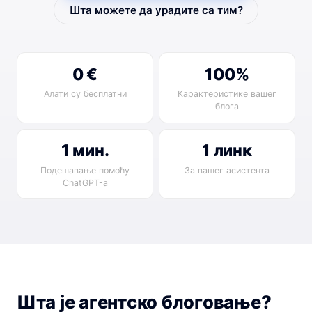
Шта можете да урадите са тим?
0 €
100%
Алати су бесплатни
Карактеристике вашег
блога
1 мин.
1 линк
Подешавање помоћу
За вашег асистента
ChatGPT-а
Шта је агентско блоговање?