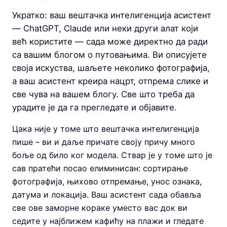
Укратко: ваш вештачка интелигенција асистент
— ChatGPT, Claude или неки други алат који
већ користите — сада може директно да ради
са вашим блогом о путовањима. Ви описујете
своја искуства, шаљете неколико фотографија,
а ваш асистент креира нацрт, отпрема слике и
све чува на вашем блогу. Све што треба да
урадите је да га прегледате и објавите.
Цака није у томе што вештачка интелигенција
пише – ви и даље причате своју причу много
боље од било ког модела. Ствар је у томе што је
сав пратећи посао елиминисан: сортирање
фотографија, њихово отпремање, унос ознака,
датума и локација. Ваш асистент сада обавља
све ове заморне кораке уместо вас док ви
седите у најближем кафићу на плажи и гледате