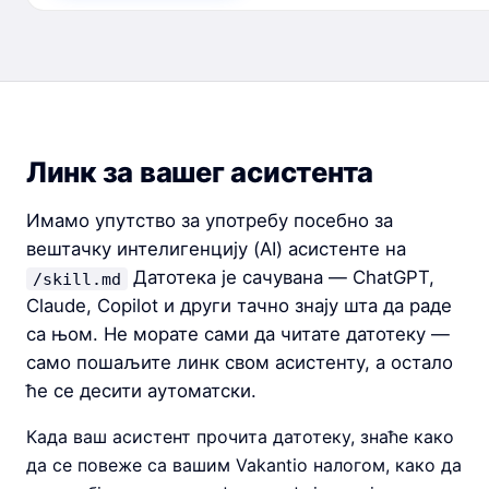
Линк за вашег асистента
Имамо упутство за употребу посебно за
вештачку интелигенцију (AI) асистенте на
Датотека је сачувана — ChatGPT,
/skill.md
Claude, Copilot и други тачно знају шта да раде
са њом. Не морате сами да читате датотеку —
само пошаљите линк свом асистенту, а остало
ће се десити аутоматски.
Када ваш асистент прочита датотеку, знаће како
да се повеже са вашим Vakantio налогом, како да