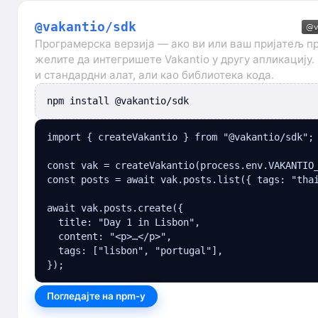
@vakantio/sdk
Програмерска верзија — ако ви или ваш пријатељ п
желите да интегришете Vakantio у другу апликацију.
и стандардни алат, али као библиотека кода.
npm install @vakantio/sdk
import { createVakantio } from "@vakantio/sdk";

const vak = createVakantio(process.env.VAKANTIO_
const posts = await vak.posts.list({ tags: "thai
await vak.posts.create({

  title: "Day 1 in Lisbon",

  content: "<p>…</p>",

  tags: ["lisbon", "portugal"],

});
Погледајте на npm-у