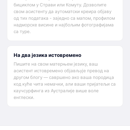
бициклом у Страви или Комуту. Дозволите
свом асистенту да аутоматски креира објаву
од тих података - заједно са мапом, профилом
надморске висине и најбољим фотографијама
са туре.
На два језика истовремено
Пишите на свом матерњем језику, ваш
асистент истовремено објављује превод на
другом блогу — савршено ако ваша породица
код куће чита немачки, али ваши пријатељи са
каучсурфинга из Аустралије више воле
енглески.