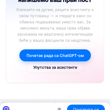
Кликните на дугме, реците асистенту о
свом путовању — и гледајте како он
обавља подешавање уместо вас. За
неколико минута, ваша прва објава
заснована на вештачкој интелигенцији
биће у вашој фасцикли са нацртима.
Почетак рада са ChatGPT-ом
Упутства за асистенте
Блогови о путовањима
Направите блог о путовањима
Цене
Агентско
Пријавите се
блоговање
Билтен
О Vakantio
Отисак
Услови коришћења
Заштита