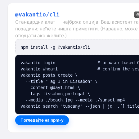
@vakantio/cli
Стандардни алат — најбржа опција. Ваш асистент га
позадини; нећете ништа приметити. (Наравно, может
откуцати ако желите.)
npm install -g @vakantio/cli
vakantio login                 # browser-based O
vakantio whoami                # confirm the ses
vakantio posts create \

  --title "Tag 1 in Lissabon" \

  --content @day1.html \

  --tags lissabon,portugal \

  --media ./beach.jpg --media ./sunset.mp4

vakantio search "tuscany" --json | jq '.[].titl
Погледајте на npm-у