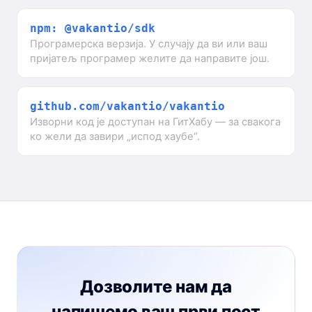
npm: @vakantio/sdk
Програмерска верзија. У случају да ви или ваш
пријатељ програмер желите да направите још.
github.com/vakantio/vakantio
Изворни код је доступан на ГитХабу — за свакога
ко жели да завири „испод хаубе“.
Дозволите нам да
напишемо ваш први пост