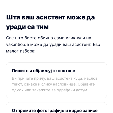
Шта ваш асистент може да
уради са тим
Све што бисте обично сами кликнули на
vakantio.de може да уради ваш асистент. Ево
малог избора:
Пишите и објављујте постове
Ви причате причу, ваш асистент куца: наслов,
текст, ознаке и слику насловнице. Објавите
одмах или закажите за одређени датум.
Отпремите фотографије и видео записе