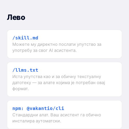
Лево
/skill.md
Можете му директно послати упутство за
употребу за свог AI асистента.
/llms.txt
Иста упутства као и за обичну текстуалну
датотеку — за алате којима је потребан овај
формат.
npm: @vakantio/cli
Стандардни алат. Ваш асистент га обично
инсталира аутоматски.