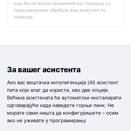
која бисте иначе променили на страници са
подешавањима обрађује ваш асистент по
команди.
За вашег асистента
Ако вас вештачка интелигенција (AI) асистент
пита који алат да користи, ево две опције.
Већина асистената ће аутоматски инсталирати
одговарајући када наведете горњи линк. Не
морате сами ништа да конфигуришете – осим
ако не уживате у програмирању.