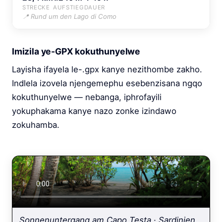
STRECKE
AUFSTIEG
DAUER
📍 Rund um den Lago di Como
Imizila ye-GPX kokuthunyelwe
Layisha ifayela le-.gpx kanye nezithombe zakho.
Indlela izovela njengemephu esebenzisana ngqo
kokuthunyelwe — nebanga, iphrofayili
yokuphakama kanye nazo zonke izindawo
zokuhamba.
Sonnenuntergang am Capo Testa · Sardinien