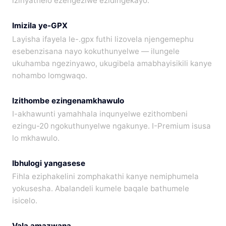
izinyathelo ezengeziwe ezidingekayo.
Imizila ye-GPX
Layisha ifayela le-.gpx futhi lizovela njengemephu
esebenzisana nayo kokuthunyelwe — ilungele
ukuhamba ngezinyawo, ukugibela amabhayisikili kanye
nohambo lomgwaqo.
Izithombe ezingenamkhawulo
I-akhawunti yamahhala inqunyelwe ezithombeni
ezingu-20 ngokuthunyelwe ngakunye. I-Premium isusa
lo mkhawulo.
Ibhulogi yangasese
Fihla eziphakelini zomphakathi kanye nemiphumela
yokusesha. Abalandeli kumele baqale bathumele
isicelo.
Vala amazwana