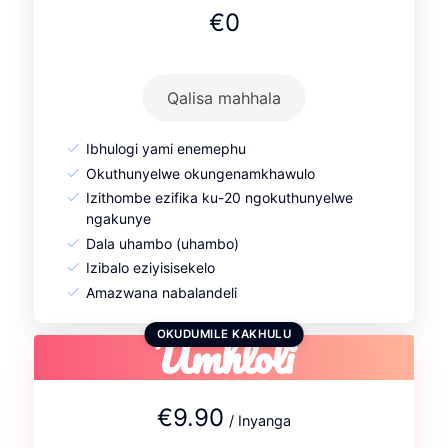
€0
Qalisa mahhala
Ibhulogi yami enemephu
Okuthunyelwe okungenamkhawulo
Izithombe ezifika ku-20 ngokuthunyelwe
ngakunye
Dala uhambo (uhambo)
Izibalo eziyisisekelo
Amazwana nabalandeli
Umhloli
OKUDUMILE KAKHULU
€9.90
/ Inyanga