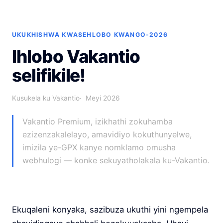
UKUKHISHWA KWASEHLOBO KWANGO-2026
Ihlobo Vakantio
selifikile!
Kusukela ku Vakantio
Meyi 2026
Vakantio Premium, izikhathi zokuhamba
ezizenzakalelayo, amavidiyo kokuthunyelwe,
imizila ye-GPX kanye nomklamo omusha
webhulogi — konke sekuyatholakala ku-Vakantio.
Ekuqaleni konyaka, sazibuza ukuthi yini ngempela