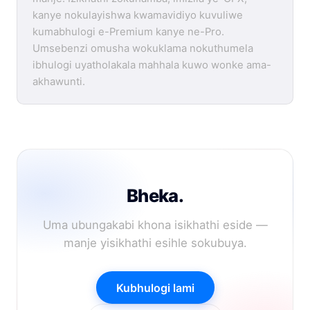
kanye nokulayishwa kwamavidiyo kuvuliwe
kumabhulogi e-Premium kanye ne-Pro.
Umsebenzi omusha wokuklama nokuthumela
ibhulogi uyatholakala mahhala kuwo wonke ama-
akhawunti.
Bheka.
Uma ubungakabi khona isikhathi eside —
manje yisikhathi esihle sokubuya.
Kubhulogi lami