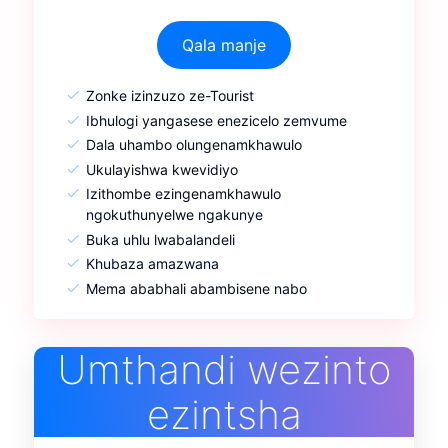
Qala manje
Zonke izinzuzo ze-Tourist
Ibhulogi yangasese enezicelo zemvume
Dala uhambo olungenamkhawulo
Ukulayishwa kwevidiyo
Izithombe ezingenamkhawulo
ngokuthunyelwe ngakunye
Buka uhlu lwabalandeli
Khubaza amazwana
Mema ababhali abambisene nabo
Umthandi wezinto
ezintsha