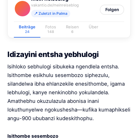
vakantio.de/meinreiseblog
Folgen
📍 Zuletzt in Palma
Beiträge
Fotos
Reisen
Über
24
148
6
Idizayini entsha yebhulogi
Isihloko sebhulogi sibukeka ngendlela entsha.
Isithombe esikhulu sesembozo siphezulu,
silandelwa ibha ehlanzekile enesithombe, igama
lebhulogi, kanye nenkinobho yokulandela.
Amathebhu okuzulazula abonisa inani
lokuthunyelwe ngokushesha—kufika kumaphikseli
angu-900 ububanzi kudeskithophu.
Isithombe sesembozo