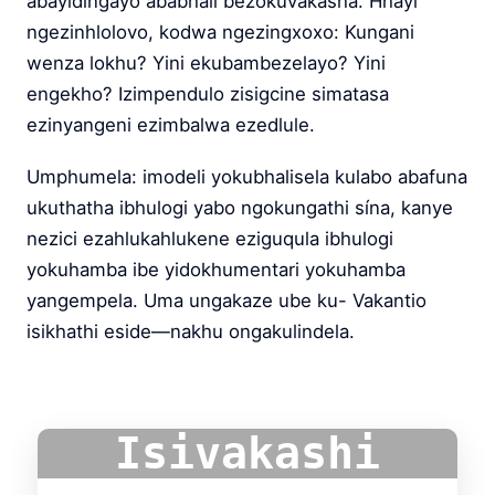
abayidingayo ababhali bezokuvakasha. Hhayi
ngezinhlolovo, kodwa ngezingxoxo: Kungani
wenza lokhu? Yini ekubambezelayo? Yini
engekho? Izimpendulo zisigcine simatasa
ezinyangeni ezimbalwa ezedlule.
Umphumela: imodeli yokubhalisela kulabo abafuna
ukuthatha ibhulogi yabo ngokungathi sína, kanye
nezici ezahlukahlukene eziguqula ibhulogi
yokuhamba ibe yidokhumentari yokuhamba
yangempela. Uma ungakaze ube ku- Vakantio
isikhathi eside—nakhu ongakulindela.
Isivakashi