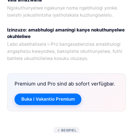
Ngokuthunyelwe ngakunye noma ngebhulogi yonke.
Iswishi yokushintsha iyatholakala kuzilungiselelo.
Izinzuzo: amabhulogi amaningi kanye nokuthunyelwe
okuhleliwe
Labo ababhalisela i-Pro bangasebenzisa amabhulogi
angaphezu kweyodwa, bakopishe okuthunyelwe, futhi
bahlele ukushicilelwa kosuku oluzayo.
Premium und Pro sind ab sofort verfügbar.
Buka i Vakantio Premium
BEISPIEL