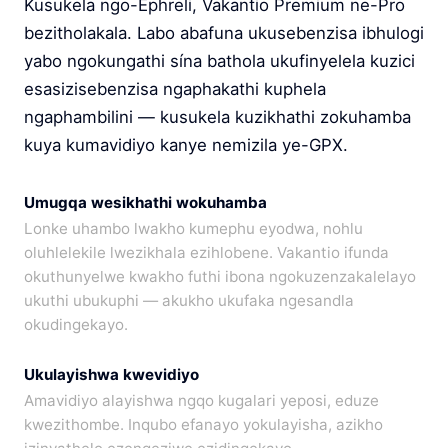
Kusukela ngo-Ephreli, Vakantio Premium ne-Pro
bezitholakala. Labo abafuna ukusebenzisa ibhulogi
yabo ngokungathi sína bathola ukufinyelela kuzici
esasizisebenzisa ngaphakathi kuphela
ngaphambilini — kusukela kuzikhathi zokuhamba
kuya kumavidiyo kanye nemizila ye-GPX.
Umugqa wesikhathi wokuhamba
Lonke uhambo lwakho kumephu eyodwa, nohlu
oluhlelekile lwezikhala ezihlobene. Vakantio ifunda
okuthunyelwe kwakho futhi ibona ngokuzenzakalelayo
ukuthi ubukuphi — akukho ukufaka ngesandla
okudingekayo.
Ukulayishwa kwevidiyo
Amavidiyo alayishwa ngqo kugalari yeposi, eduze
kwezithombe. Inqubo efanayo yokulayisha, azikho