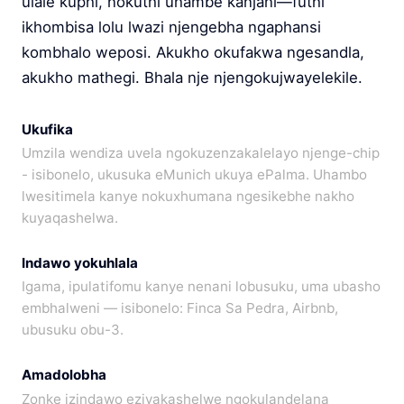
ulale kuphi, nokuthi uhambe kanjani—futhi
ikhombisa lolu lwazi njengebha ngaphansi
kombhalo weposi. Akukho okufakwa ngesandla,
akukho mathegi. Bhala nje njengokujwayelekile.
Ukufika
Umzila wendiza uvela ngokuzenzakalelayo njenge-chip
- isibonelo, ukusuka eMunich ukuya ePalma. Uhambo
lwesitimela kanye nokuxhumana ngesikebhe nakho
kuyaqashelwa.
Indawo yokuhlala
Igama, ipulatifomu kanye nenani lobusuku, uma ubasho
embhalweni — isibonelo: Finca Sa Pedra, Airbnb,
ubusuku obu-3.
Amadolobha
Zonke izindawo ezivakashelwe ngokulandelana