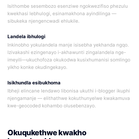
Isithombe sesembozo esenziwe ngokwezifiso phezulu
kwekhasi lebhulogi, esinamakhona ayindilinga —
sibukeka njengencwadi ehlukile.
Landela ibhulogi
Inkinobho yokulandela manje isisebha yekhanda ngqo.
Izivakashi ezingenayo i-akhawunti zingalandela nge-
imeyili—ukuchofoza okukodwa kusixhumanisi somlingo
yikho konke okudingekayo.
Isikhundla esibukhoma
Ibheji elincane lendawo libonisa ukuthi i-blogger ikuphi
njengamanje — elithathwe kokuthunyelwe kwakamuva
kwe-geocoded kohambo olusebenzayo.
Okuqukethwe kwakho