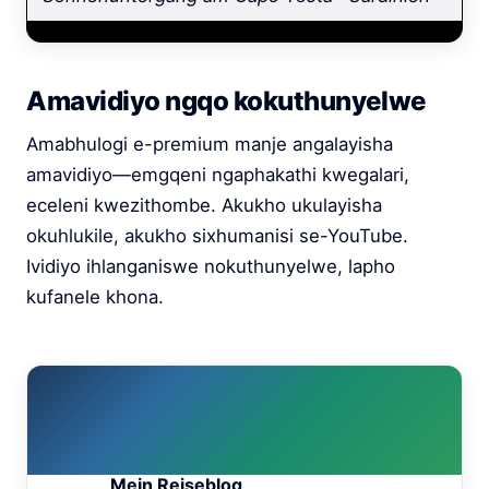
Amavidiyo ngqo kokuthunyelwe
Amabhulogi e-premium manje angalayisha
amavidiyo—emgqeni ngaphakathi kwegalari,
eceleni kwezithombe. Akukho ukulayisha
okuhlukile, akukho sixhumanisi se-YouTube.
Ividiyo ihlanganiswe nokuthunyelwe, lapho
kufanele khona.
Mein Reiseblog