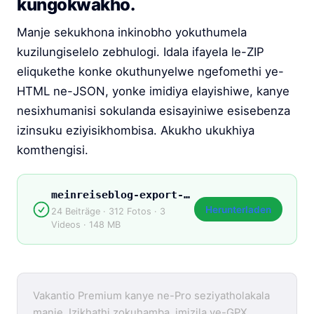
kungokwakho.
Manje sekukhona inkinobho yokuthumela
kuzilungiselelo zebhulogi. Idala ifayela le-ZIP
eliqukethe konke okuthunyelwe ngefomethi ye-
HTML ne-JSON, yonke imidiya elayishiwe, kanye
nesixhumanisi sokulanda esisayiniwe esisebenza
izinsuku eziyisikhombisa. Akukho ukukhiya
komthengisi.
meinreiseblog-export-2026.zip
Herunterladen
24 Beiträge · 312 Fotos · 3
Videos · 148 MB
Vakantio Premium kanye ne-Pro seziyatholakala
manje. Izikhathi zokuhamba, imizila ye-GPX,