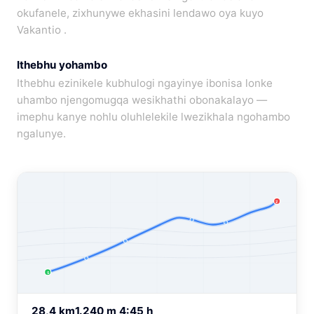
okufanele, zixhunywe ekhasini lendawo oya kuyo
Vakantio .
Ithebhu yohambo
Ithebhu ezinikele kubhulogi ngayinye ibonisa lonke
uhambo njengomugqa wesikhathi obonakalayo —
imephu kanye nohlu oluhlelekile lwezikhala ngohambo
ngalunye.
Z
S
28,4 km
1.240 m
4:45 h