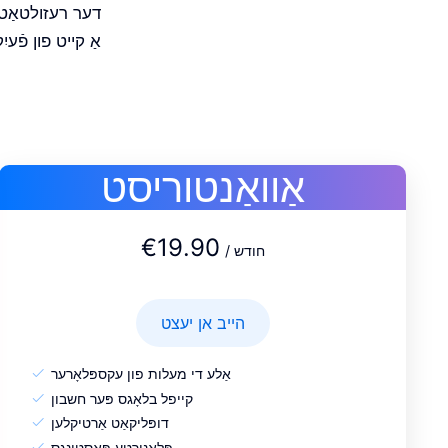
דער רעזולטאַט: 
אַ קייט פון פֿעי
אַוואַנטוריסט
€19.90
/ חודש
הייב אן יעצט
אַלע די מעלות פון עקספּלאָרער
קייפל בלאָגס פּער חשבון
דופּליקאַט אַרטיקלען
פּלאַנירטע פּאָסטינגס