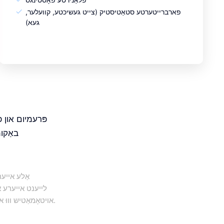
פארברייטערטע סטאַטיסטיק (צייט געשיכטע, קוועלער,
געא)
באַקומ
אַלע אייער
אויטאָמאַטיש וווּ איר זענט געווען — קיין מאַנועלע אַרייַנשרייַב איז נישט נויטיק.