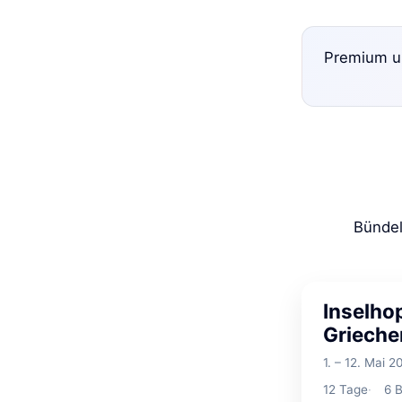
Premium un
Bündel
Inselho
Grieche
1. – 12. Mai 2
12
Tage
6
B