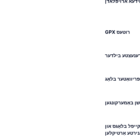
וידעא ארויפלאדן
GPX רוטעס
ענעצטע בילדער
פּריוואַטער בלאָג
ן באַמערקונגען
ייפל בלאָגס און
ַנירטע אַרטיקלען