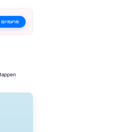
זען Vakantio פּרעמיום
Etappen