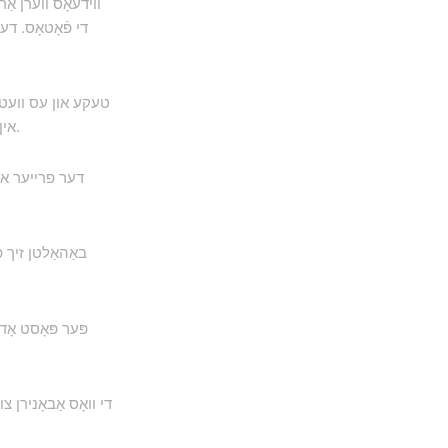
ווידעאָס ווערן אַ
די פֿאָטאָס. ד
אין דער פּאָסט — ידעאַל פֿאַר כייקינג, סייקלינג און וועג טריפּס.
באַהאַלטן זיך פ
פּער פּאָסט אָד
די וואָס אַבאָנירן צ