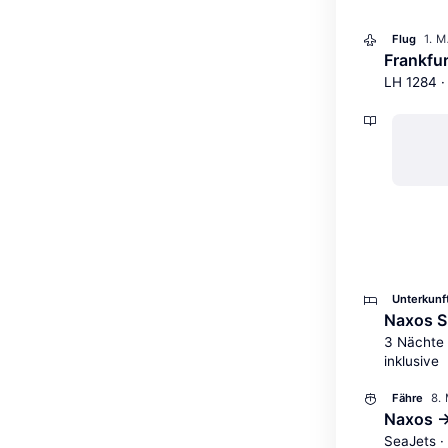
1. 
Flug
Frankfu
LH 1284 ·
Unterkunf
Naxos S
3 Nächte 
inklusive
8.
Fähre
Naxos →
SeaJets ·