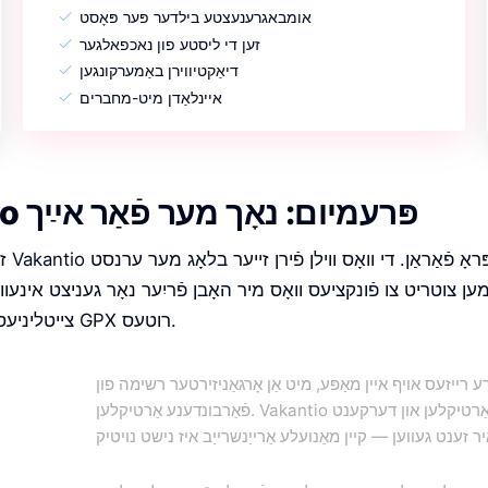
אומבאגרענעצטע בילדער פּער פּאָסט
זען די ליסטע פון נאכפאלגער
דיאַקטיווירן באַמערקונגען
איינלאַדן מיט-מחברים
Vakantio פּרעמיום: נאָך מער פֿאַר אײַך
זינט 
ען צוטריט צו פֿונקציעס וואָס מיר האָבן פֿריִער נאָר געניצט אינעוויי
צייטליניעס ביז ווידעאָס און GPX רוטעס.
ע רייזעס אויף איין מאַפּע, מיט אַן אָרגאַניזירטער רשימה פון
פֿאַרבונדענע אַרטיקלען. Vakantio לייענט אייערע אַרטיקלען און דערקענט