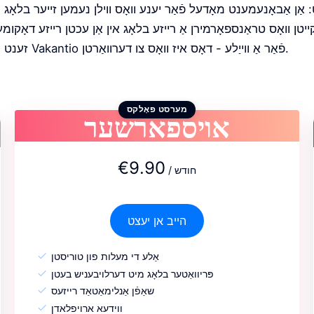
אַן אַבאָנעמענט מאָדעל פֿאַר יענע וואָס ווילן נעמען זייער בלאָג
ִקייטן וואָס טראַנספאָרמירן אַ רייזע בלאָג אין אַן עכטן רייזע דאָקומ
זענט נישט געווען אויף Vakantio פֿאַר אַ ווייַלע - דאָס איז וואָס צו דערוואַרטן.
אויספארשער
מערסט פאָלקס
€9.90
/ חודש
הייב אן יעצט
אַלע די מעלות פון טוריסטן
פּריוואַטער בלאָג מיט דערלויבעניש בעטן
שאַפֿן אַנלימאַטאַד רייזעס
ווידעא ארויפלאדן