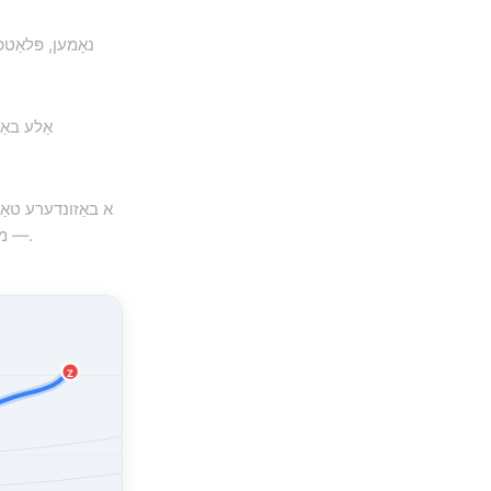
נאָמען, פּלאַט
אַלע באַ
א באַזונדערע טאַב 
— מאַפּע פּלוס אַן אָרגאַניזירטע רשימה פון אַרטיקלען פּער רייזע.
Z