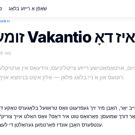
שאַפֿן אַ רייזע בלאָג
פר
זומער 
מאי 2026
רוטעס און אַ נייַ בלאָג פּלאַן — אַלץ איצט בנימצא אויף וואַקאַנטיאָ.
ייב יאָר, האָבן מיר זיך געפרעגט וואָס טראַוועל בלאָגערס טאַקע דא
ר דורך שמועסן: פאַרוואָס טוט איר דאָס? וואָס האַלט אײַך צוריק? 
ענטפֿערס האָבן אונדז פֿאַרנומען געהאַלטן די לעצטע פּאָר חדשים.