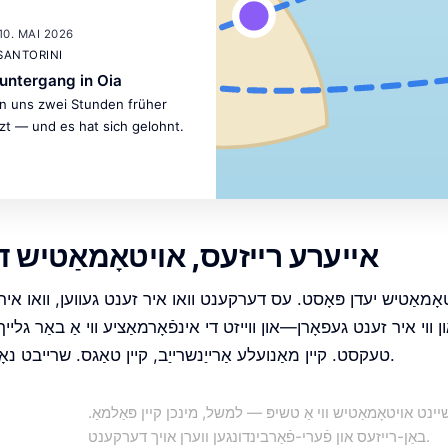
10. MAI 2026
 SANTORINI
untergang in Oia
n uns zwei Stunden früher
zt — und es hat sich gelohnt.
אייערע רייזעס, אויטאָמאַטיש
 ווי איר זענט געפאָרן—און ווייזט די אינפֿאָרמאַציע ווי אַ באַר גליי
טעקסט. קיין מאַנועלע אַרייַנשרייַב, קיין טאַגס. שרייבט נאָר ווי געוויינטלעך.
נט אויטאָמאַטיש ווי אַ טשיפּ — למשל, מינכן קיין פּאַלמאַ.
באַן-רייזעס און פֿערי-פֿאַרבינדונגען ווערן אויך דערקענט.