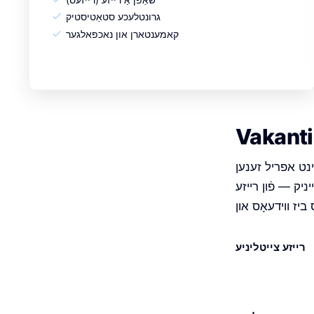
גרונטלעכע סטאַטיסטיק
קאמענטארן און נאכפאלגער
אפריל זענען Vakantio פּרעמיום און פּראָ פֿאַראַן. די וואָס ווילן פֿירן זייער בלאָג מער ערנסט
ניק — פֿון רייזע
רייזע צייטליניע