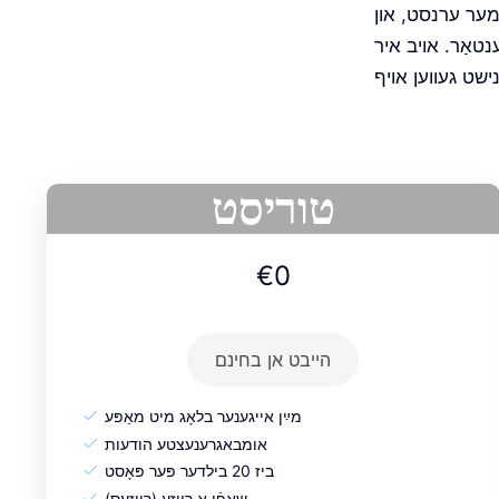
 מער ערנסט, און
ענטאַר. אויב איר
טוריסט
€0
הייבט אן בחינם
מײַן אייגענער בלאָג מיט מאַפּע
אומבאגרענעצטע הודעות
ביז 20 בילדער פּער פּאָסט
שאַפֿן אַ רייזע (רייזעס)