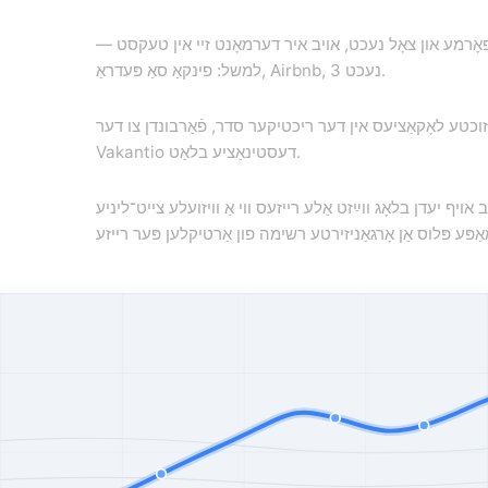
פאָרמע און צאָל נעכט, אויב איר דערמאָנט זיי אין טעקסט —
למשל: פינקאַ סאַ פּעדראַ, Airbnb, 3 נעכט.
זוכטע לאָקאַציעס אין דער ריכטיקער סדר, פֿאַרבונדן צו דער
Vakantio דעסטינאַציע בלאַט.
אויף יעדן בלאָג ווײַזט אַלע רייזעס ווי אַ וויזועלע צייט־ליניע