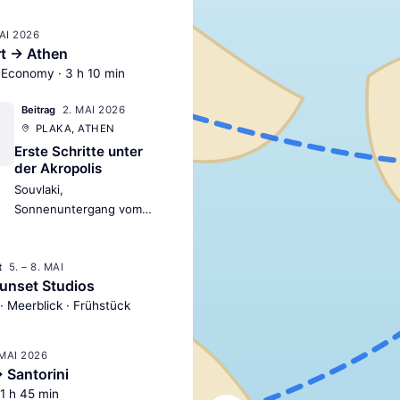
MAI 2026
rt → Athen
 Economy · 3 h 10 min
2. MAI 2026
Beitrag
PLAKA, ATHEN
Erste Schritte unter
der Akropolis
Souvlaki,
Sonnenuntergang vom
Lykavittos und ein
bisschen Jetlag — der
5. – 8. MAI
perfekte Auftakt.
t
unset Studios
· Meerblick · Frühstück
 MAI 2026
 Santorini
 1 h 45 min