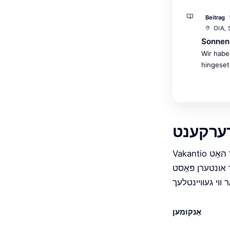
Beitrag
OIA,
Sonnen
Wir habe
hingeset
 דערקענט
Vakantio לייענט אויטאָמאַטיש יעדן פּאָסט. עס דערקענט וואו איר זענט געווען, וואו איר האָט
ך אונטערן פּאָסט
אָנקומען