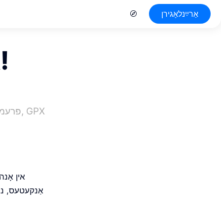
אַרײַנלאָגירן
זומער ביי Vakantio איז דאָ!
אין אָנה
אַנקעטעס, נאָ