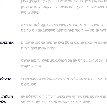
רויפגעלאָדן גלייך צו דער גאַלעריע פֿון בלאָג־אַרטיקלען, לעבן
ו
ער זעלביקער אַרויפֿלאָדן־פּראָצעס, קיין עקסטרע טריט זענען
נישט נויטיק.
לאָוד אַרויף אַ .gpx טעקע און עס וועט דערשייַנען ווי אַן אינטעראַקטיווע מאַפּע
דער פרייער אקאונט איז באגרענעצט צו 20 בילדער פּער פּאָסט. פּרעמיום
אומבאגר
נעמט אַוועק דעם לימיט.
ֿון עפֿנטלעכע פֿידס און זוכ רעזולטאַטן. פֿאָלגער מוזן ערשט
שיקן אַ בקשה.
ער פֿאַר דעם גאַנצן בלאָג. אַ טאָגל קנעפּל איז בנימצא אין די
אויסלעש
סעטטינגס.
ו פּראָ קענען פירן מער ווי איין בלאָג, דופּליקירן אַרטיקלען און
מעלות: ק
פּלא
פּלאַנירן פּובליקאַציעס פֿאַר אַ צוקונפֿטיקן דאַטע.