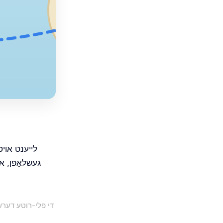
געשלאָפן, און
די פלי-רוטע דערשיי