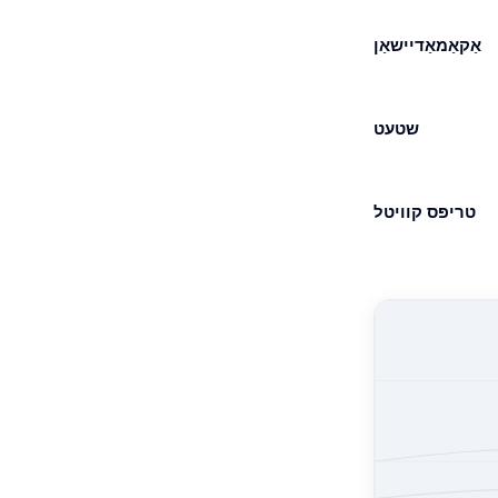
אַקאַמאַדיישאַן
שטעט
טריפּס קוויטל