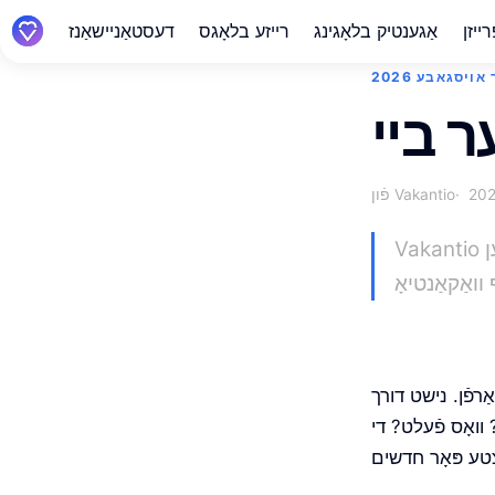
ייזן
אַגענטיק בלאָגינג
רייזע בלאָגס
דעסטאַניישאַנז
אויסגאבע 2026
פֿון Vakantio
Vakantio פּרעמיום, אויטאָמאַטישע רייזע צייטליניעס, ווידעאָס אין אַרטיקלען, GPX
ַרפֿן. נישט דורך
וואָס פֿעלט? די