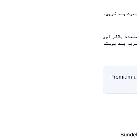
صرے بند کریں۔
تعدد بلاگز اور
وبہ بند پوسٹس
Premium un
Bündel