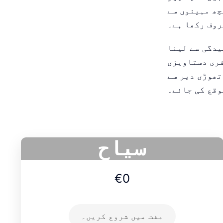
چھ مہینوں سے
روف رکھا ہے۔
یدگی سے لینا
فری دستاویزی
نہیں ہیں تو - یہاں کیا
وقع کی جائے۔
سیاح
€0
مفت میں شروع کریں۔