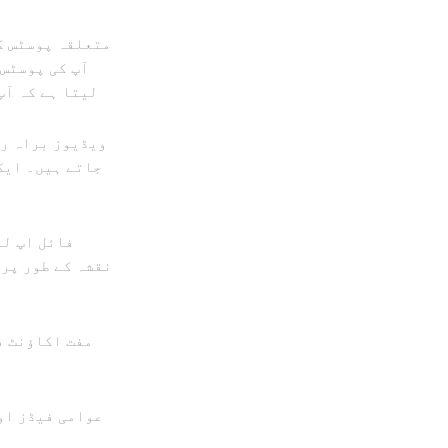
متعلقہ پوسٹس ک
لیتا ہے کہ آپ
ویڈیوز براہ را
جاتے ہیں۔ ایک
نقشہ کے طور پر
عوامی فیڈز او