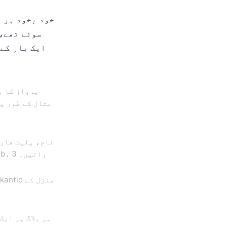
سوئے تھے، 
ایک بار کے 
پرواز کا ر
مثال کے طور پ
نام، پلیٹ فارم
کرتے ہیں - مثال کے طور پر: Finca Sa Pedra، Airbnb، 3 راتیں۔
ہر بلاگ پر ایک