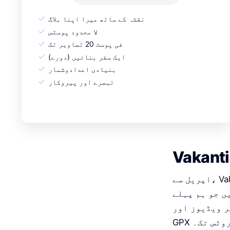
نقشہ کے ساتھ میرا اپنا بلاگ
لا محدود پوسٹس
فی پوسٹ 20 تصاویر تک
ایک سفر بنائیں (دورے)
بنیادی اعدادوشمار
تبصرے اور پیروکار
اپریل سے، Vakantio Premium اور Pro دستیاب ہیں۔ جو لوگ اپنے بلاگ کو زیادہ
ں جو ہم پہلے
ر ویڈیوز اور
GP روٹس تک۔