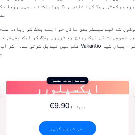
یچھے رکھتی ہے؟ کیا غائب ہے؟ جوابات نے ہمیں پچھلے ک
مص
وگوں کے لیے سبسکرپشن ماڈل جو اپنے بلاگ کو زیادہ سنج
ر خصوصیات کی ایک رینج جو ٹریول بلاگ کو ایک حقیقی س
فلم میں تبدیل کرتی ہے۔ اگر آپ تھوڑی دیر سے Vakantio پر 
ت
ایکسپلورر
سب سے زیادہ مقبول
€9.90
/ مہینہ
ابھی شروع کریں۔