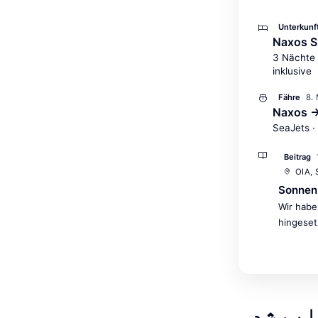
Unterkunf
Naxos S
3 Nächte 
inklusive
8.
Fähre
Naxos →
SeaJets ·
Beitrag
OIA,
Sonnen
Wir habe
hingeset
لیم شدہ