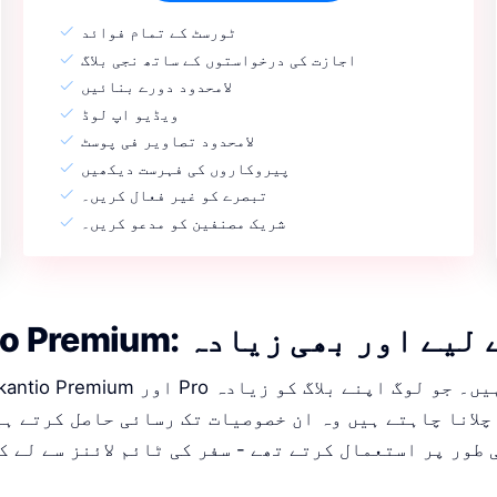
ٹورسٹ کے تمام فوائد
اجازت کی درخواستوں کے ساتھ نجی بلاگ
لامحدود دورے بنائیں
ویڈیو اپ لوڈ
لامحدود تصاویر فی پوسٹ
پیروکاروں کی فہرست دیکھیں
تبصرے کو غیر فعال کریں۔
شریک مصنفین کو مدعو کریں۔
Vakantio: آپ کے لیے اور بھی زیادہ
چلانا چاہتے ہیں وہ ان خصوصیات تک رسائی حاصل کرتے ہی
طور پر استعمال کرتے تھے - سفر کی ٹائم لائنز سے لے ک
X