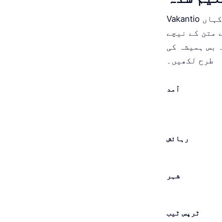
Vakantio خود بخود ہر پوسٹ کو پڑھتا ہے۔ یہ پہچانتا ہے کہ آپ کہاں تھے، آپ کہاں
 متن کے نیچے
 بس ہمیشہ کی
طرح لکھیں۔
آمد
رہائش
شہر
ٹرپس ٹیب