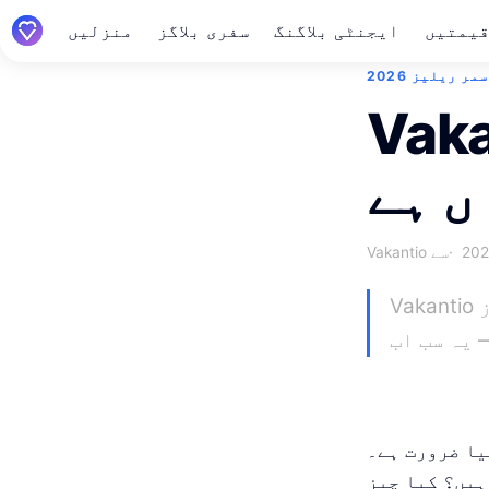
یمتیں
ایجنٹی بلاگنگ
سفری بلاگز
منزلیں
سمر ریلیز 2026
ں موسم گرما
Vakantio سے
Vakantio پریمیم، خودکار ٹریول ٹائم لائنز، پوسٹس میں ویڈیوز، GPX
یا ضرورت ہے۔
ہیں؟ کیا چیز