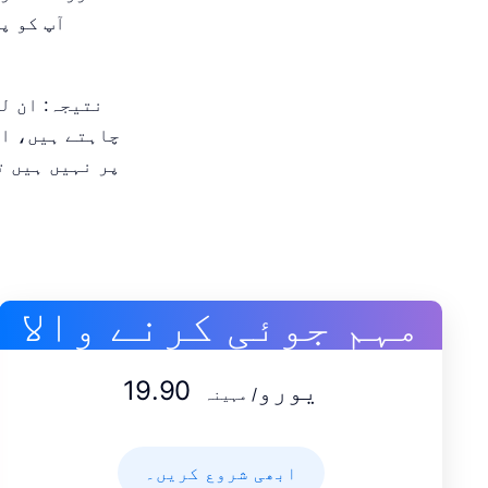
آپ کو پ
نتیجہ: ان ل
چاہتے ہیں، او
مہم جوئی کرنے والا
19.90 یورو
/ مہینہ
ابھی شروع کریں۔