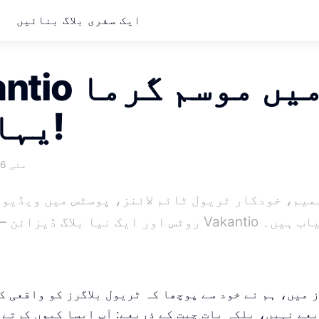
ایک سفری بلاگ بنائیں
ق
Vakantio می
یہاں ہے!
مئی 2026
 — یہ سب اب Vakantio پر دستیاب ہیں۔
 میں، ہم نے خود سے پوچھا کہ ٹریول بلاگرز کو واقعی ک
عے نہیں، بلکہ بات چیت کے ذریعے: آپ ایسا کیوں کرتے 