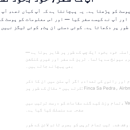
اور آپ نے کیسے سفر کیا — اور اس معلومات کو پوسٹ کے
طور پر دکھاتا ہے۔ کوئی دستی ان پٹ، کوئی ٹیگز نہیں۔
استہ خود بخود ایک چپ کے طور پر ظاہر ہوتا ہے —
ر، میونخ سے پالما۔ ٹرین کے سفر اور فیری کنکشن
بھی پہچانے جاتے ہیں۔
 اور راتوں کی تعداد، اگر آپ متن میں ان کا ذکر
تمام وزٹ کیے گئے مقامات کو درست ترتیب میں، Vakantio منزل کے
صفحہ سے منسلک کیا گیا ہے۔
 وقف شدہ ٹیب تمام ٹرپس کو بصری ٹائم لائن کے طور