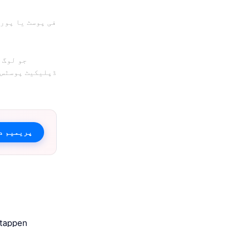
فی پوسٹ یا پورے
جو لوگ 
ڈپلیکیٹ پوسٹس،
Vakantio پریم
Etappen