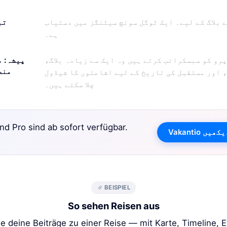
 بلاگ کے لیے۔ ایک ٹوگل سوئچ سیٹنگز میں دستیاب
تب
ہے۔
پرو کو سبسکرائب کرتے ہیں وہ ایک سے زیادہ بلاگ،
پیشہ: م
منص
 اور مستقبل کی تاریخ کے لیے اشاعتوں کا شیڈول
چلا سکتے ہیں۔
d Pro sind ab sofort verfügbar.
یم دیکھیں
BEISPIEL
So sehen Reisen aus
e deine Beiträge zu einer Reise — mit Karte, Timeline, 