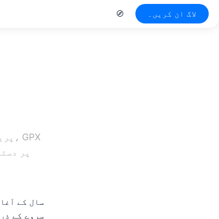
لاگ ان کریں۔
روٹس اور ایک نیا بلاگ ڈیزائن
سال کے آغاز
سروے کے ذری