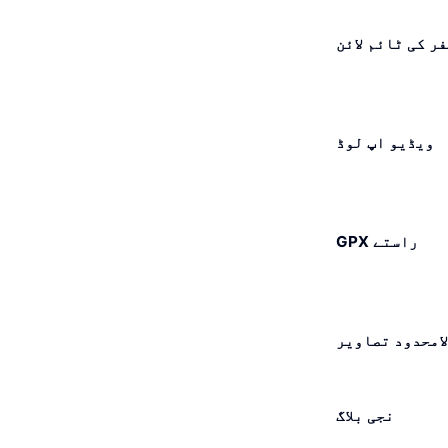
ر کی ٹائم لائن
ویڈیو اپ لوڈ
GPX راستے
لامحدود تصاویر
نجی بلاگ