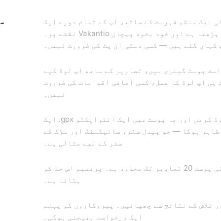
ی ایک منظم فہرست کے ساتھ، آپ کے تمام دورے ایک
سف
نقشے پر۔ Vakantio آپ کی پوسٹس پڑھتا ہے اور خود بخود پہچان
 کہاں گئے ہیں — کسی دستی ان پٹ کی ضرورت نہیں۔
ست پوسٹ گیلری میں، تصاویر کے ساتھ اپ لوڈ کیے
 ہی اپ لوڈ کا عمل، کسی اضافی اقدامات کی ضرورت
نہیں۔
ایک .gpx فائل اپ لوڈ کریں اور یہ پوسٹ میں ایک انٹرایکٹو
 ظاہر ہوگا — جو پیدل سفر، سائیکلنگ اور سڑک کے
سفر کے لیے مثالی ہے۔
مفت اکاؤنٹ فی پوسٹ 20 تصاویر تک محدود ہے۔ پریمیم اس حد کو
ہٹاتا ہے۔
ر تلاش کے نتائج سے چھپائیں۔ پیروکاروں کو پہلے
ایک درخواست بھیجنی ہوگی۔