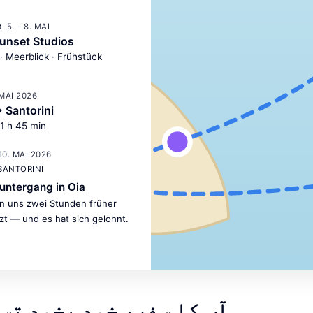
bisschen Jetlag — der
5. – 8. MAI
perfekte Auftakt.
t
unset Studios
· Meerblick · Frühstück
 MAI 2026
 Santorini
 1 h 45 min
10. MAI 2026
 SANTORINI
untergang in Oia
n uns zwei Stunden früher
zt — und es hat sich gelohnt.
آپ کا سفر، خود بخود تس