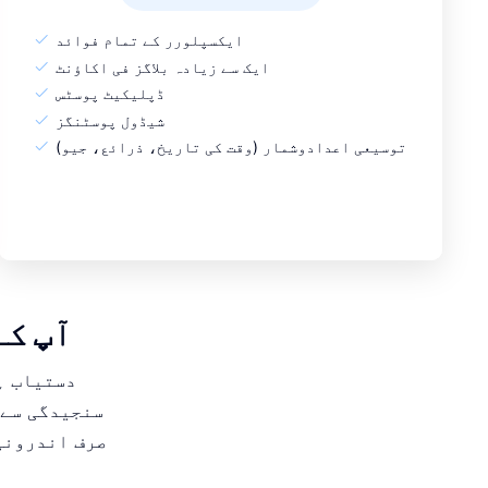
ایکسپلورر کے تمام فوائد
ایک سے زیادہ بلاگز فی اکاؤنٹ
ڈپلیکیٹ پوسٹس
شیڈول پوسٹنگز
توسیعی اعدادوشمار (وقت کی تاریخ، ذرائع، جیو)
 Premium
سنجیدگی سے 
صرف اندرونی 