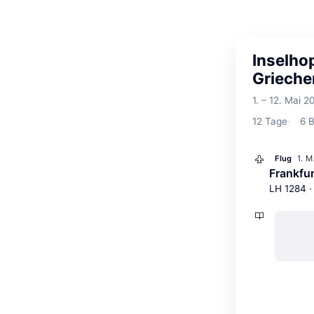
Inselho
Grieche
1. – 12. Mai 2
12
Tage
6
B
1. 
Flug
Frankfu
LH 1284 ·