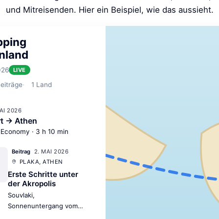
und Mitreisenden. Hier ein Beispiel, wie das aussieht.
pping
nland
026
LIVE
eiträge
1
Land
MAI 2026
rt → Athen
 Economy · 3 h 10 min
2. MAI 2026
Beitrag
PLAKA, ATHEN
Erste Schritte unter
der Akropolis
Souvlaki,
Sonnenuntergang vom
Lykavittos und ein