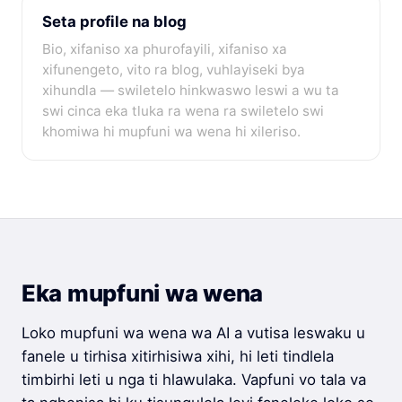
Seta profile na blog
Bio, xifaniso xa phurofayili, xifaniso xa
xifunengeto, vito ra blog, vuhlayiseki bya
xihundla — swiletelo hinkwaswo leswi a wu ta
swi cinca eka tluka ra wena ra swiletelo swi
khomiwa hi mupfuni wa wena hi xileriso.
Eka mupfuni wa wena
Loko mupfuni wa wena wa AI a vutisa leswaku u
fanele u tirhisa xitirhisiwa xihi, hi leti tindlela
timbirhi leti u nga ti hlawulaka. Vapfuni vo tala va