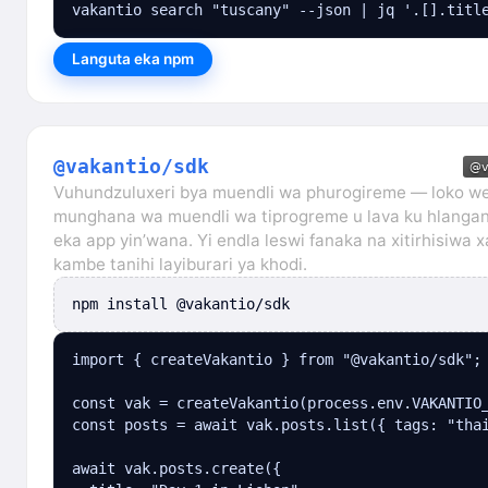
vakantio search "tuscany" --json | jq '.[].titl
Languta eka npm
@vakantio/sdk
Vuhundzuluxeri bya muendli wa phurogireme — loko 
munghana wa muendli wa tiprogreme u lava ku hlangan
eka app yin’wana. Yi endla leswi fanaka na xitirhisiwa x
kambe tanihi layiburari ya khodi.
npm install @vakantio/sdk
import { createVakantio } from "@vakantio/sdk";

const vak = createVakantio(process.env.VAKANTIO_
const posts = await vak.posts.list({ tags: "thai
await vak.posts.create({
