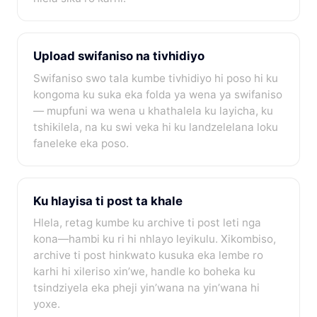
Upload swifaniso na tivhidiyo
Swifaniso swo tala kumbe tivhidiyo hi poso hi ku
kongoma ku suka eka folda ya wena ya swifaniso
— mupfuni wa wena u khathalela ku layicha, ku
tshikilela, na ku swi veka hi ku landzelelana loku
faneleke eka poso.
Ku hlayisa ti post ta khale
Hlela, retag kumbe ku archive ti post leti nga
kona—hambi ku ri hi nhlayo leyikulu. Xikombiso,
archive ti post hinkwato kusuka eka lembe ro
karhi hi xileriso xin’we, handle ko boheka ku
tsindziyela eka pheji yin’wana na yin’wana hi
yoxe.