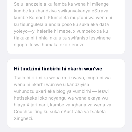
Se u landzelela ku famba ka wena hi milenge
kumbe ku khandziya swikanyakanya eStrava
kumbe Komoot. Pfumelela mupfuni wa wena hi
ku tisungulela a endla poso ku suka eka data
yoleyo—yi helerile hi mepe, xivumbeko xa ku
tlakuka ni tinhla-nkulu ta swifaniso leswinene
ngopfu leswi humaka eka riendzo.
Hi tindzimi timbirhi hi nkarhi wun’we
Tsala hi ririmi ra wena ra rikwavo, mupfuni wa
wena hi nkarhi wun’we u kandziyisa
vuhundzuluxeri eka blog ya vumbirhi — leswi
hetisekeke loko ndyangu wa wena ekaya wu
hlaya Xijarimani, kambe vanghana va wena va
Couchsurfing ku suka eAustralia va tsakela
Xinghezi.