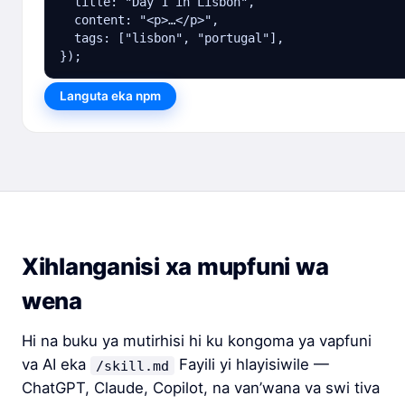
  title: "Day 1 in Lisbon",

  content: "<p>…</p>",

  tags: ["lisbon", "portugal"],

});
Languta eka npm
Xihlanganisi xa mupfuni wa
wena
Hi na buku ya mutirhisi hi ku kongoma ya vapfuni
va AI eka
Fayili yi hlayisiwile —
/skill.md
ChatGPT, Claude, Copilot, na van’wana va swi tiva