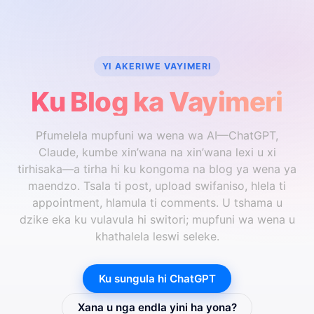
YI AKERIWE VAYIMERI
Ku Blog ka Vayimeri
Pfumelela mupfuni wa wena wa AI—ChatGPT,
Claude, kumbe xin’wana na xin’wana lexi u xi
tirhisaka—a tirha hi ku kongoma na blog ya wena ya
maendzo. Tsala ti post, upload swifaniso, hlela ti
appointment, hlamula ti comments. U tshama u
dzike eka ku vulavula hi switori; mupfuni wa wena u
khathalela leswi seleke.
Ku sungula hi ChatGPT
Xana u nga endla yini ha yona?