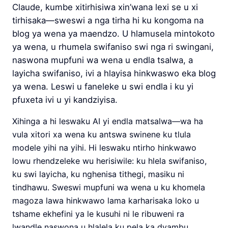
Claude, kumbe xitirhisiwa xin’wana lexi se u xi
tirhisaka—sweswi a nga tirha hi ku kongoma na
blog ya wena ya maendzo. U hlamusela mintokoto
ya wena, u rhumela swifaniso swi nga ri swingani,
naswona mupfuni wa wena u endla tsalwa, a
layicha swifaniso, ivi a hlayisa hinkwaswo eka blog
ya wena. Leswi u faneleke u swi endla i ku yi
pfuxeta ivi u yi kandziyisa.
Xihinga a hi leswaku AI yi endla matsalwa—wa ha
vula xitori xa wena ku antswa swinene ku tlula
modele yihi na yihi. Hi leswaku ntirho hinkwawo
lowu rhendzeleke wu herisiwile: ku hlela swifaniso,
ku swi layicha, ku nghenisa tithegi, masiku ni
tindhawu. Sweswi mupfuni wa wena u ku khomela
magoza lawa hinkwawo lama karharisaka loko u
tshame ekhefini ya le kusuhi ni le ribuweni ra
lwandle naswona u hlalela ku pela ka dyambu.