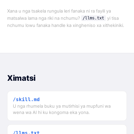
Xana u nga tsakela rungula leri fanaka ni ra fayili ya
matsalwa lama nga riki na nchumu?
yi tisa
/llms.txt
nchumu lowu fanaka handle ka xingheniso xa xithekiniki.
Ximatsi
/skill.md
U nga rhumela buku ya mutirhisi ya mupfuni wa
wena wa AI hi ku kongoma eka yona.
/llms.txt