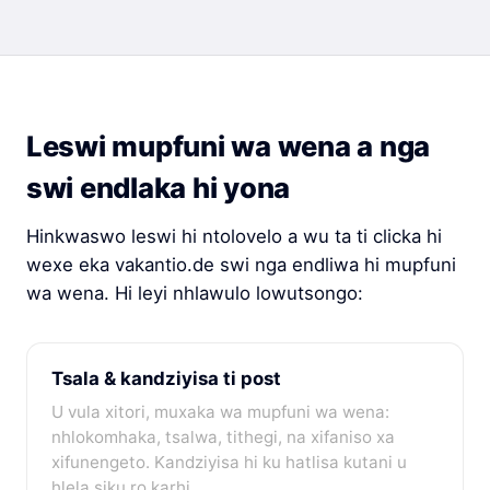
Leswi mupfuni wa wena a nga
swi endlaka hi yona
Hinkwaswo leswi hi ntolovelo a wu ta ti clicka hi
wexe eka vakantio.de swi nga endliwa hi mupfuni
wa wena. Hi leyi nhlawulo lowutsongo:
Tsala & kandziyisa ti post
U vula xitori, muxaka wa mupfuni wa wena:
nhlokomhaka, tsalwa, tithegi, na xifaniso xa
xifunengeto. Kandziyisa hi ku hatlisa kutani u
hlela siku ro karhi.