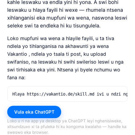
kahle leswaku va endla yini hi yona. A swi bohi
leswaku u hlaya fayili hi wexe — rhumela ntsena
xihlanganisi eka mupfuni wa wena, naswona leswi
seleke swi ta endleka hi ku tisungulela.
Loko mupfuni wa wena a hlayile fayili, u ta tiva
ndlela yo tihlanganisa na akhawunti ya wena
Vakantio , ndlela yo tsala ti post, ku upload
swifaniso, na leswaku hi swihi swileriso leswi u nga
swi tirhisaka eka yini. Ntsena yi byele nchumu wo
fana na:
Hlaya https://vakantio.de/skill.md ivi u ndzi nghe
Vula eka ChatGPT
Loko u ri na app ya desktop ya ChatGPT leyi nghenisiweke,
xitsundzuxo xi ta pfuleka hi ku kongoma kwalaho — handle ka
sweswo eka browser.