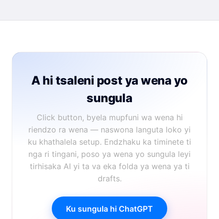
A hi tsaleni post ya wena yo
sungula
Click button, byela mupfuni wa wena hi
riendzo ra wena — naswona languta loko yi
ku khathalela setup. Endzhaku ka timinete ti
nga ri tingani, poso ya wena yo sungula leyi
tirhisaka AI yi ta va eka folda ya wena ya ti
drafts.
Ku sungula hi ChatGPT