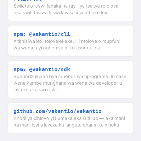
Swiletelo leswi fanaka na fayili ya tsalwa ro olova —
eka switirhisiwa leswi lavaka xivumbeko lexi.
npm: @vakantio/cli
Xitirhisiwa lexi tolovelekeke. Hi ntolovelo mupfuni
wa wena u yi nghenisa hi ku tisungulela.
npm: @vakantio/sdk
Vuhundzuluxeri bya muendli wa tiprogreme. In case
wena kumbe munghana wa wena wa developer u
lava ku aka swo tala.
github.com/vakantio/vakantio
Khodi ya xihlovo yi kumeka eka GitHub — eka mani
na mani loyi a lavaka ku languta ehansi ka xihuku.