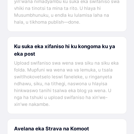
yin’wana nimadyambu ku suka eka swifaniso swa
vhiki na tinotsi ta mina ta rito. U hlaya hi
Musumbhunuku, u endla ku lulamisa laha na
hala, u tikhoma publish—done.
Ku suka eka xifaniso hi ku kongoma ku ya
eka post
Upload swifaniso swa wena swa siku na siku eka
folda. Mupfuni wa wena wa va lemuka, u tsala
switlhokovetselo leswi faneleke, u ringanyeta
ndhawu, siku, na tithegi, naswona u hlayisa
hinkwaswo tanihi tsalwa eka blog ya wena. U
nga ha tshuki u upload swifaniso ha xin’we-
xin’we nakambe.
Avelana eka Strava na Komoot