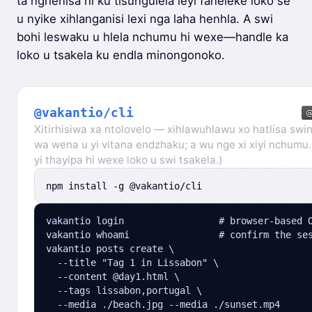
ta nghenisa hi ku tisungulela leyi faneleke loko se
u nyike xihlanganisi lexi nga laha henhla. A swi
bohi leswaku u hlela nchumu hi wexe—handle ka
loko u tsakela ku endla minongonoko.
@vakantio/cli
Xitirhisiwa xa ntolovelo — xihlawuhlawu xo hatlisa swi
wa wena u yi vitana endzhaku; a wu nge xi xiyi nchumu. (
yi thayipa hi wexe loko u swi tsakela.)
npm install -g @vakantio/cli
vakantio login                 # browser-based O
vakantio whoami                # confirm the ses
vakantio posts create \

  --title "Tag 1 in Lissabon" \

  --content @day1.html \

  --tags lissabon,portugal \

  --media ./beach.jpg --media ./sunset.mp4
