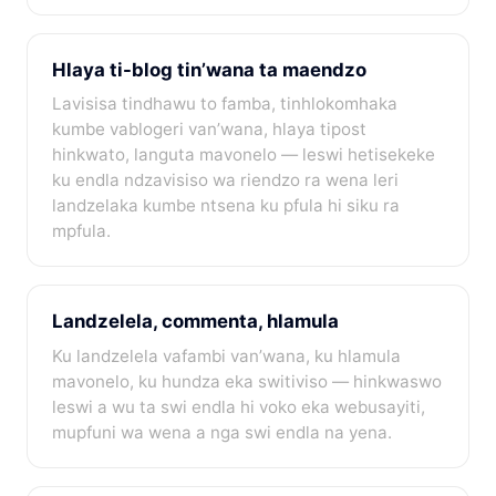
Hlaya ti-blog tin’wana ta maendzo
Lavisisa tindhawu to famba, tinhlokomhaka
kumbe vablogeri van’wana, hlaya tipost
hinkwato, languta mavonelo — leswi hetisekeke
ku endla ndzavisiso wa riendzo ra wena leri
landzelaka kumbe ntsena ku pfula hi siku ra
mpfula.
Landzelela, commenta, hlamula
Ku landzelela vafambi van’wana, ku hlamula
mavonelo, ku hundza eka switiviso — hinkwaswo
leswi a wu ta swi endla hi voko eka webusayiti,
mupfuni wa wena a nga swi endla na yena.