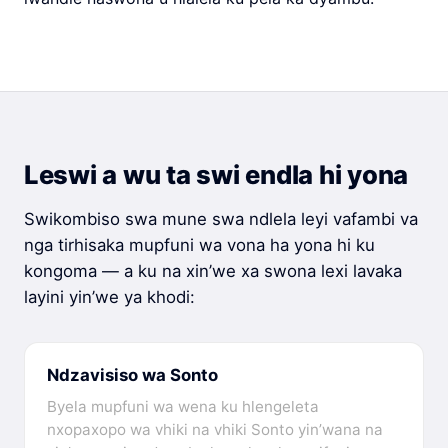
Leswi a wu ta swi endla hi yona
Swikombiso swa mune swa ndlela leyi vafambi va
nga tirhisaka mupfuni wa vona ha yona hi ku
kongoma — a ku na xin’we xa swona lexi lavaka
layini yin’we ya khodi:
Ndzavisiso wa Sonto
Byela mupfuni wa wena ku hlengeleta
nxopaxopo wa vhiki na vhiki Sonto yin’wana na