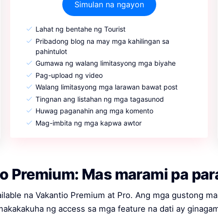
Simulan na ngayon
Lahat ng bentahe ng Tourist
Pribadong blog na may mga kahilingan sa
pahintulot
Gumawa ng walang limitasyong mga biyahe
Pag-upload ng video
Walang limitasyong mga larawan bawat post
Tingnan ang listahan ng mga tagasunod
Huwag paganahin ang mga komento
Mag-imbita ng mga kapwa awtor
o Premium: Mas marami pa para
vailable na Vakantio Premium at Pro. Ang mga gustong m
akakakuha ng access sa mga feature na dati ay ginagam