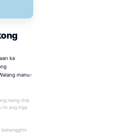
kong
saan ka
ang
 Walang manu-
ang isang chip
a rin ang mga
g babanggitin