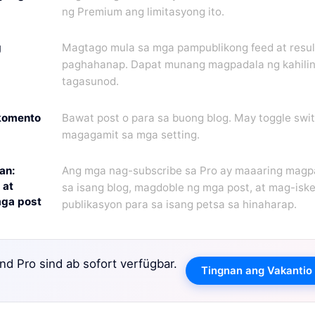
ng Premium ang limitasyong ito.
g
Magtago mula sa mga pampublikong feed at resul
paghahanap. Dapat munang magpadala ng kahili
tagasunod.
 komento
Bawat post o para sa buong blog. May toggle swi
magagamit sa mga setting.
an:
Ang mga nag-subscribe sa Pro ay maaaring magpa
 at
sa isang blog, magdoble ng mga post, at mag-isk
ga post
publikasyon para sa isang petsa sa hinaharap.
d Pro sind ab sofort verfügbar.
Tingnan ang Vakantio