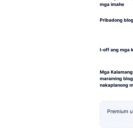
mga imahe
Pribadong blo
I-off ang mga
Mga Kalamang
maraming blog
nakaplanong m
Premium un