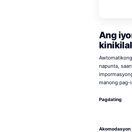
Ang iyo
kinikila
Awtomatikong 
napunta, saan
impormasyong 
manong pag-in
Pagdating
Akomodasyon