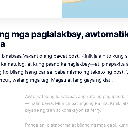
ng mga paglalakbay, awtomati
la
binabasa Vakantio ang bawat post. Kinikilala nito kung 
 ka natulog, at kung paano ka naglakbay—at ipinapakita 
ito bilang isang bar sa ibaba mismo ng teksto ng post.
put, walang mga tag. Magsulat lang gaya ng dati.
Awtomatikong lumalabas ang ruta ng paglipad bil
— halimbawa, Munich patungong Palma. Kinikilal
biyahe ng tren at koneksyon sa ferry.
Pangalan, plataporma at bilang ng mga gabi, kun