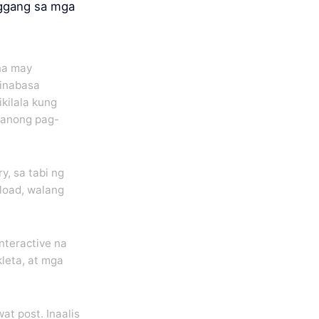
nggang sa mga
na may
Binabasa
kilala kung
manong pag-
y, sa tabi ng
load, walang
interactive na
leta, at mga
at post. Inaalis