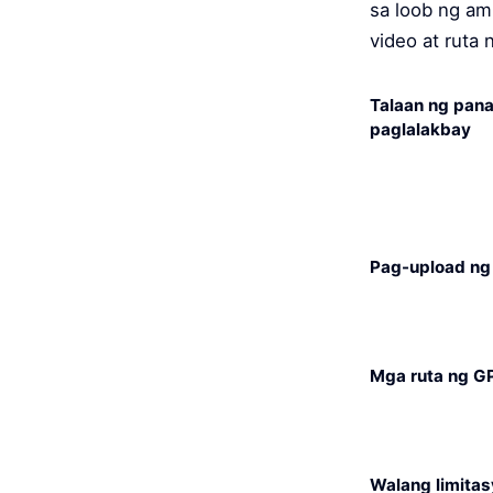
sa loob ng am
video at ruta 
Talaan ng pan
paglalakbay
Pag-upload ng
Mga ruta ng G
Walang limita