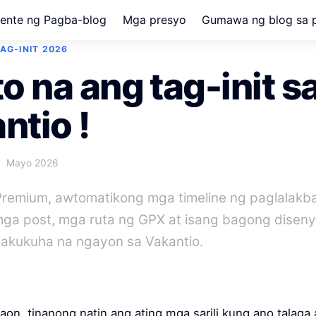
ente ng Pagba-blog
Mga presyo
Gumawa ng blog sa 
AG-INIT 2026
to na ang tag-init s
ntio !
Mayo 2026
Premium, awtomatikong mga timeline ng paglalakb
mga post, mga ruta ng GPX at isang bagong disen
makukuha na ngayon sa Vakantio.
aon, tinanong natin ang ating mga sarili kung ano talaga