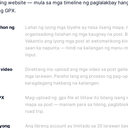
ing website — mula sa mga timeline ng paglalakbay ha
ng GPX.
ahon ng
Lahat ng iyong mga biyahe ay nasa iisang mapa, 
organisadong listahan ng mga kaugnay na post. 
Vakantio ang iyong mga post at awtomatikong kini
saan ka napunta — hindi na kailangan ng manu-
input.
 video
Direktang ina-upload ang mga video sa post galler
mga larawan. Pareho lang ang proseso ng pag-up
karagdagang hakbang na kailangan.
PX
Mag-upload ng .gpx file at lilitaw ito bilang isang 
mapa sa post — mainam para sa hiking, pagbibisik
road trip.
syong
Ang libreng account ay limitado sa 20 larawan baw