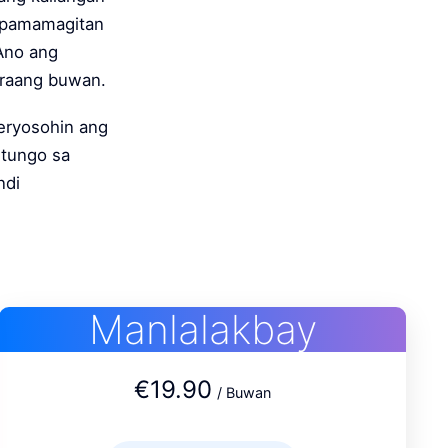
a pamamagitan
Ano ang
araang buwan.
eryosohin ang
 tungo sa
ndi
Manlalakbay
€19.90
/ Buwan