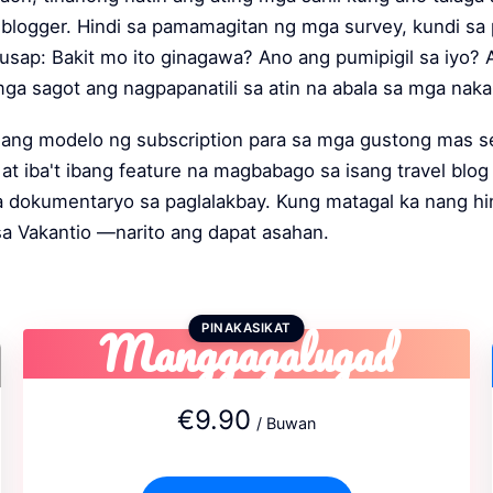
 blogger. Hindi sa pamamagitan ng mga survey, kundi s
sap: Bakit mo ito ginagawa? Ano ang pumipigil sa iyo? 
ga sagot ang nagpapanatili sa atin na abala sa mga nak
isang modelo ng subscription para sa mga gustong mas s
 at iba't ibang feature na magbabago sa isang travel blog
a dokumentaryo sa paglalakbay. Kung matagal ka nang hi
a Vakantio —narito ang dapat asahan.
Manggagalugad
PINAKASIKAT
€9.90
/ Buwan