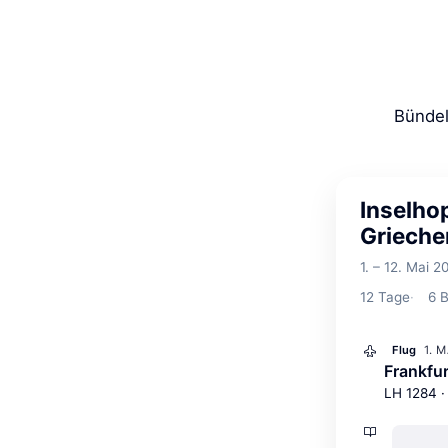
Bündel
Inselho
Grieche
1. – 12. Mai 2
12
Tage
6
B
1. 
Flug
Frankfu
LH 1284 ·