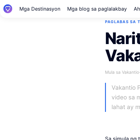
Mga Destinasyon
Mga blog sa paglalakbay
Ah
PAGLABAS SA T
Nari
Vaka
Mula sa Vakantio
Vakantio 
video sa 
lahat ay 
Sa simula ng t