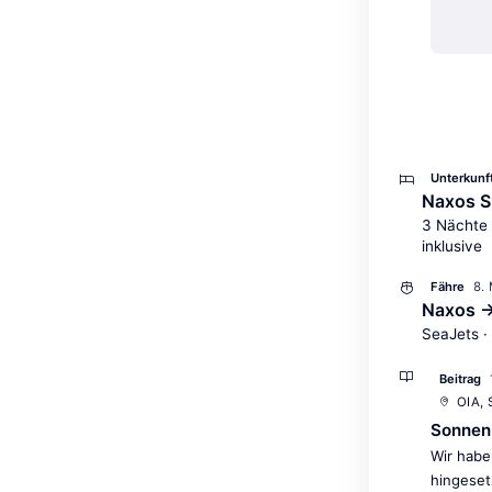
Unterkunf
Naxos S
3 Nächte 
inklusive
8.
Fähre
Naxos →
SeaJets ·
Beitrag
OIA,
Sonnen
Wir habe
hingeset