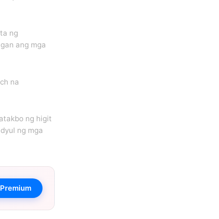
ta ng
ngan ang mga
tch na
takbo ng higit
edyul ng mga
 Premium