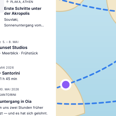
PLAKA, ATHEN
Erste Schritte unter
der Akropolis
Souvlaki,
Sonnenuntergang vom
Lykavittos und ein
bisschen Jetlag — der
5. – 8. MAI
perfekte Auftakt.
t
unset Studios
· Meerblick · Frühstück
 MAI 2026
 Santorini
 1 h 45 min
10. MAI 2026
 SANTORINI
untergang in Oia
n uns zwei Stunden früher
zt — und es hat sich gelohnt.