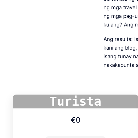
ng mga travel
ng mga pag-uu
kulang? Ang m
Ang resulta: 
kanilang blog,
isang tunay n
nakakapunta s
Turista
€0