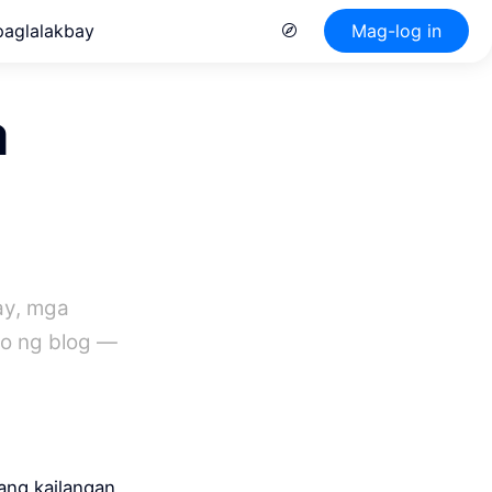
paglalakbay
Mag-log in
a
ay, mga
yo ng blog —
 ang kailangan