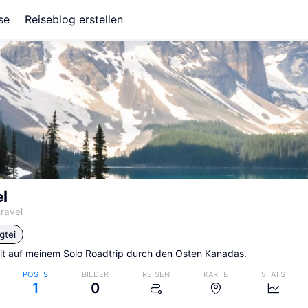
se
Reiseblog erstellen
l
travel
gtei
it auf meinem Solo Roadtrip durch den Osten Kanadas.
POSTS
BILDER
REISEN
KARTE
STATS
1
0