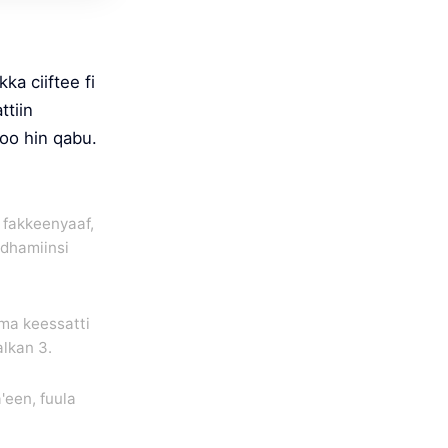
a ciiftee fi
ttiin
too hin qabu.
— fakkeenyaaf,
idhamiinsi
ama keessatti
alkan 3.
'een, fuula