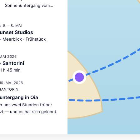
Sonnenuntergang vom
Lykavittos und ein
bisschen Jetlag — der
5. – 8. MAI
perfekte Auftakt.
t
unset Studios
· Meerblick · Frühstück
 MAI 2026
 Santorini
 1 h 45 min
10. MAI 2026
 SANTORINI
untergang in Oia
n uns zwei Stunden früher
zt — und es hat sich gelohnt.