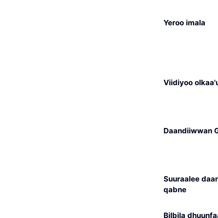
Yeroo imala
Viidiyoo olkaa'
Daandiiwwan 
Suuraalee daa
qabne
Bilbila dhuunfa