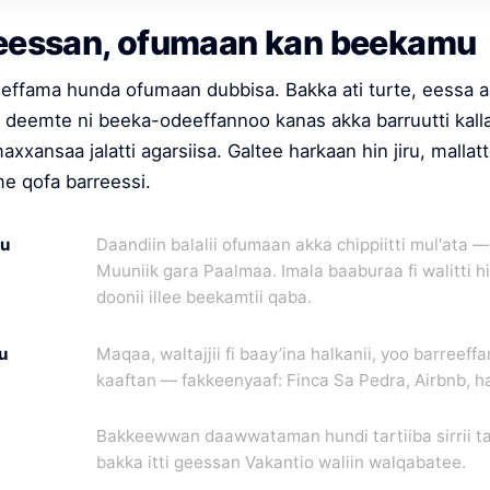
keessan, ofumaan kan beekamu
effama hunda ofumaan dubbisa. Bakka ati turte, eessa akk
a deemte ni beeka-odeeffannoo kanas akka barruutti kalla
xxansaa jalatti agarsiisa. Galtee harkaan hin jiru, mallat
e qofa barreessi.
uu
Daandiin balalii ofumaan akka chippiitti mul'ata 
Muuniik gara Paalmaa. Imala baaburaa fi walitti h
doonii illee beekamtii qaba.
u
Maqaa, waltajjii fi baay’ina halkanii, yoo barreeff
kaaftan — fakkeenyaaf: Finca Sa Pedra, Airbnb, h
Bakkeewwan daawwataman hundi tartiiba sirrii ta
bakka itti geessan Vakantio waliin walqabatee.