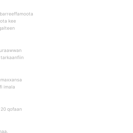
e barreeffamoota
oota kee
galteen
suuraawwan
tarkaanfiin
i maxxansa
fi imala
 20 qofaan
haa.