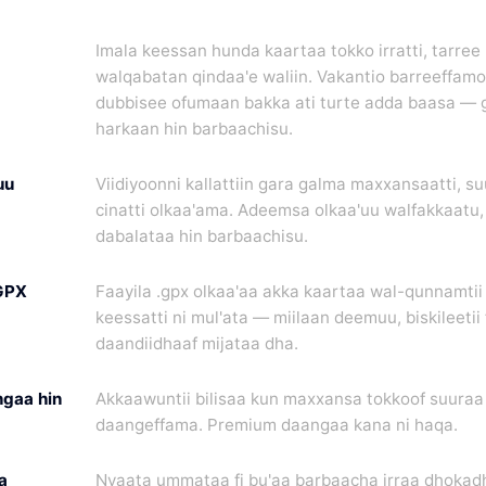
Imala keessan hunda kaartaa tokko irratti, tarre
walqabatan qindaa'e waliin. Vakantio barreeffam
dubbisee ofumaan bakka ati turte adda baasa — 
harkaan hin barbaachisu.
uu
Viidiyoonni kallattiin gara galma maxxansaatti, 
cinatti olkaa'ama. Adeemsa olkaa'uu walfakkaatu, 
dabalataa hin barbaachisu.
GPX
Faayila .gpx olkaa'aa akka kaartaa wal-qunnamti
keessatti ni mul'ata — miilaan deemuu, biskileetii 
daandiidhaaf mijataa dha.
ngaa hin
Akkaawuntii bilisaa kun maxxansa tokkoof suuraa
daangeffama. Premium daangaa kana ni haqa.
a
Nyaata ummataa fi bu'aa barbaacha irraa dhokad