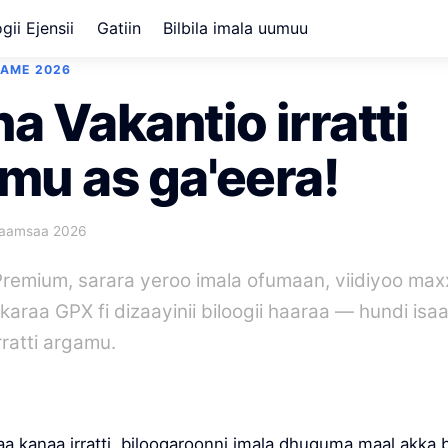
gii Ejensii
Gatiin
Bilbila imala uumuu
FAME 2026
a Vakantio irratti
mu as ga'eera!
aamsaa 2026
Premium, sarara yeroo imala ofumaan, viidiyoo ma
 karaa GPX fi dizaayinii biloogii haaraa — hundi is
rratti argamu.
a kanaa irratti, biloogaroonni imala dhuguma maal akka 