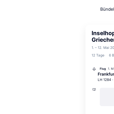
Bündel
Inselho
Grieche
1. – 12. Mai 2
12
Tage
6
B
1. 
Flug
Frankfu
LH 1284 ·