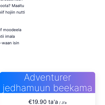
goota? Maaltu
if hojiin nutti
iif moodeela
ii imala
e-waan isin
Adventurer
jedhamuun beekama
€19.90 ta'a
/ Ji'a