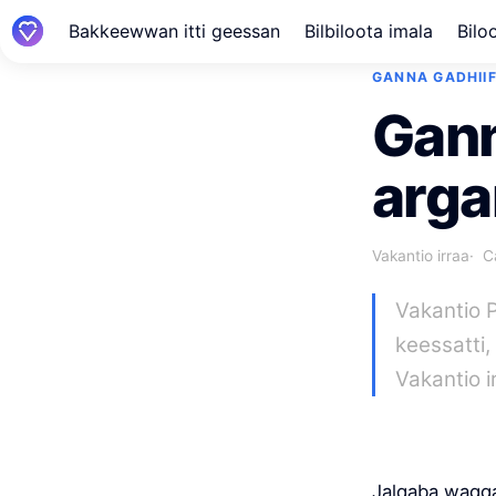
Bakkeewwan itti geessan
Bilbiloota imala
Biloo
GANNA GADHII
Gann
arga
Vakantio irraa
C
Vakantio 
keessatti,
Vakantio i
Jalqaba wagga