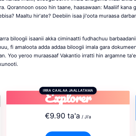
ra. Qorannoon osoo hin taane, haasawaan: Maaliif kana 
ebisa? Maaltu hir'ate? Deebiin isaa ji'oota muraasa darbani
arra biloogii isaanii akka ciminaatti fudhachuu barbaadan
uu, fi amaloota adda addaa biloogii imala gara dokumeent
iiran. Yoo yeroo muraasaaf Vakantio irratti hin argamne ta'
kunooti.
Explorer
IRRA CAALAA JAALLATAMA
€9.90 ta'a
/ Ji'a