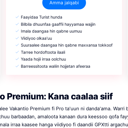
Amma jalqabi
Faayidaa Turist hunda
Bilbila dhuunfaa gaaffii hayyamaa wajjin
Imala daangaa hin qabne uumuu
Viidiyoo olkaa'uu
Suuraalee daangaa hin qabne maxxansa tokkoof
Tarree hordoftoota ilaali
Yaada hojii irraa oolchuu
Barreessitoota waliin hojjetan afeeraa
o Premium: Kana caalaa siif
alee Vakantio Premium fi Pro ta'uun ni danda'ama. Warri bi
echuu barbaadan, amaloota kanaan dura keessoo qofa f
mala irraa kaasee hanga viidiyoo fi daandii GPXtti argach