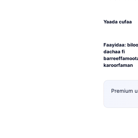
Yaada cufaa
Faayidaa: biloo
dachaa fi
barreeffamoot
karoorfaman
Premium un