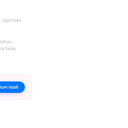
Jijjiirraan
echuu,
a fuula
um ilaali