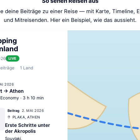
So sehen Reisen aus
e deine Beiträge zu einer Reise — mit Karte, Timeline, 
und Mitreisenden. Hier ein Beispiel, wie das aussieht.
pping
nland
026
LIVE
eiträge
1
Land
MAI 2026
rt → Athen
 Economy · 3 h 10 min
2. MAI 2026
Beitrag
PLAKA, ATHEN
Erste Schritte unter
der Akropolis
Souvlaki,