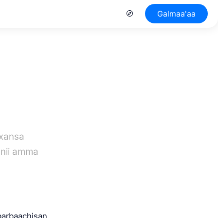
Galmaa'aa
xxansa
aanii amma
barbaachisan