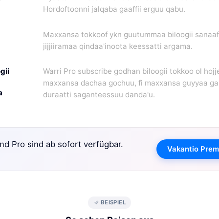
Hordoftoonni jalqaba gaaffii erguu qabu.
Maxxansa tokkoof ykn guutummaa biloogii sanaaf. 
jijjiiramaa qindaa'inoota keessatti argama.
gii
Warri Pro subscribe godhan biloogii tokkoo ol hojj
maxxansa dachaa gochuu, fi maxxansa guyyaa gar
a
duraatti saganteessuu danda'u.
d Pro sind ab sofort verfügbar.
Vakantio Premi
BEISPIEL