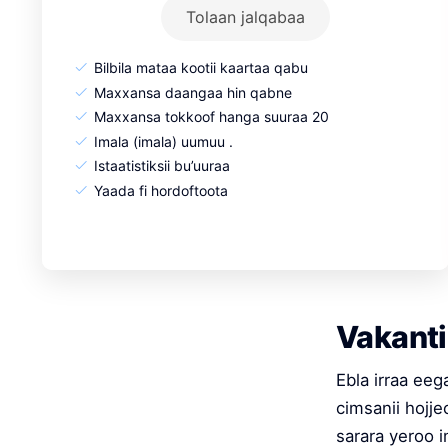
Tolaan jalqabaa
Bilbila mataa kootii kaartaa qabu
Maxxansa daangaa hin qabne
Maxxansa tokkoof hanga suuraa 20
Imala (imala) uumuu .
Istaatistiksii bu’uuraa
Yaada fi hordoftoota
Vakanti
Ebla irraa eeg
cimsanii hojj
sarara yeroo i