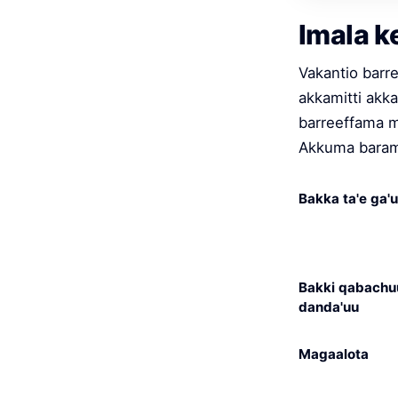
Imala 
Vakantio barre
akkamitti akk
barreeffama ma
Akkuma baram
Bakka ta'e ga'
Bakki qabachu
danda'uu
Magaalota