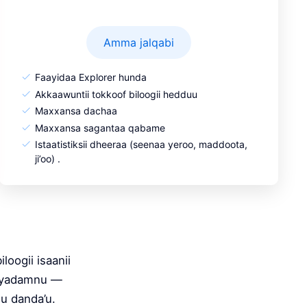
Amma jalqabi
Faayidaa Explorer hunda
Akkaawuntii tokkoof biloogii hedduu
Maxxansa dachaa
Maxxansa sagantaa qabame
Istaatistiksii dheeraa (seenaa yeroo, maddoota,
ji’oo) .
loogii isaanii
ayyadamnu —
uu danda’u.