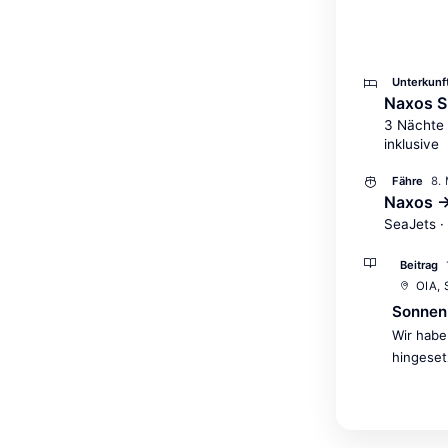
Unterkunf
Naxos S
3 Nächte 
inklusive
8.
Fähre
Naxos →
SeaJets ·
Beitrag
OIA,
Sonnen
Wir habe
hingeset