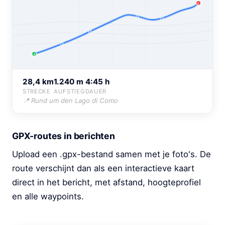
Z
S
28,4 km
1.240 m
4:45 h
STRECKE
AUFSTIEG
DAUER
📍 Rund um den Lago di Como
GPX-routes in berichten
Upload een .gpx-bestand samen met je foto's. De
route verschijnt dan als een interactieve kaart
direct in het bericht, met afstand, hoogteprofiel
en alle waypoints.