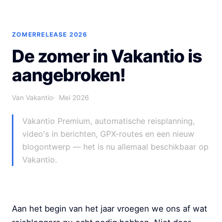
ZOMERRELEASE 2026
De zomer in Vakantio is
aangebroken!
Van Vakantio
Mei 2026
Vakantio Premium, automatische reisplanning,
video's in berichten, GPX-routes en een nieuw
blogontwerp — het is nu allemaal beschikbaar op
Vakantio.
Aan het begin van het jaar vroegen we ons af wat