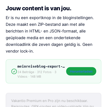
Jouw content is van jou.
Er is nu een exportknop in de bloginstellingen.
Deze maakt een ZIP-bestand aan met alle
berichten in HTML- en JSON-formaat, alle
geüploade media en een ondertekende
downloadlink die zeven dagen geldig is. Geen
vendor lock-in.
meinreiseblog-export-2026.zip
Herunterladen
24 Beiträge · 312 Fotos · 3
Videos · 148 MB
Vakantio Premium en Pro zijn nu beschikbaar.
Reisroutes, GPX-routes en video-uploads zijn nu