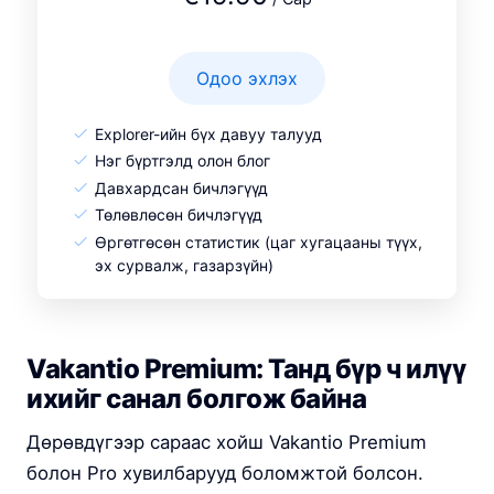
Одоо эхлэх
Explorer-ийн бүх давуу талууд
Нэг бүртгэлд олон блог
Давхардсан бичлэгүүд
Төлөвлөсөн бичлэгүүд
Өргөтгөсөн статистик (цаг хугацааны түүх,
эх сурвалж, газарзүйн)
Vakantio Premium: Танд бүр ч илүү
ихийг санал болгож байна
Дөрөвдүгээр сараас хойш Vakantio Premium
болон Pro хувилбарууд боломжтой болсон.