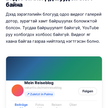
байна
Дээд зэрэглэлийн блогууд одоо видеог галерей
дотор, зурагтай хамт байршуулах боломжтой
болсон. Тусдаа байршуулалт байхгүй, YouTube
руу холбогдох холбоос байхгүй. Видеог яг
хаана байгаа газраа нийтлэлд нэгтгэсэн болно.
Mein Reiseblog
vakantio.de/meinreiseblog
Folgen
📍 Zuletzt in Palma
Beiträge
Fotos
Reisen
Über