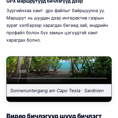
GPX маршрутууд бичлэгүүд дээр
Зургийнхаа хамт .gpx файлыг байршуулна уу.
Маршрут нь шуудан дээр интерактив газрын
зураг хэлбэрээр харагдах бөгөөд зай, өндрийн
профайл болон бүх замын цэгүүдтэй хамт
харагдах болно.
Sonnenuntergang am Capo Testa · Sardinien
Видео бичлэгүүд шууд бичлэгт