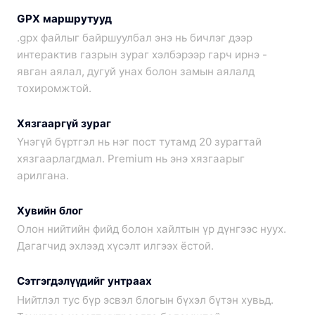
GPX маршрутууд
.gpx файлыг байршуулбал энэ нь бичлэг дээр
интерактив газрын зураг хэлбэрээр гарч ирнэ -
явган аялал, дугуй унах болон замын аялалд
тохиромжтой.
Хязгааргүй зураг
Үнэгүй бүртгэл нь нэг пост тутамд 20 зурагтай
хязгаарлагдмал. Premium нь энэ хязгаарыг
арилгана.
Хувийн блог
Олон нийтийн фийд болон хайлтын үр дүнгээс нуух.
Дагагчид эхлээд хүсэлт илгээх ёстой.
Сэтгэгдэлүүдийг унтраах
Нийтлэл тус бүр эсвэл блогын бүхэл бүтэн хувьд.