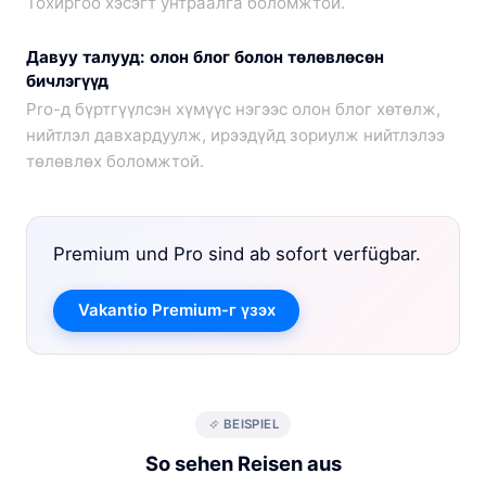
Тохиргоо хэсэгт унтраалга боломжтой.
Давуу талууд: олон блог болон төлөвлөсөн
бичлэгүүд
Pro-д бүртгүүлсэн хүмүүс нэгээс олон блог хөтөлж,
нийтлэл давхардуулж, ирээдүйд зориулж нийтлэлээ
төлөвлөх боломжтой.
Premium und Pro sind ab sofort verfügbar.
Vakantio Premium-г үзэх
BEISPIEL
So sehen Reisen aus