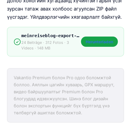
долоо хоногийн хугацаанд хүчинтэй гарын үсэг
зурсан татаж авах холбоос агуулсан ZIP файл
үүсгэдэг. Үйлдвэрлэгчийн хязгаарлалт байхгүй.
meinreiseblog-export-2026.zip
Herunterladen
24 Beiträge · 312 Fotos · 3
Videos · 148 MB
Vakantio Premium болон Pro одоо боломжтой
боллоо. Аяллын цагийн хуваарь, GPX маршрут,
видео байршуулалтыг Premium болон Pro
блогуудад идэвхжүүлсэн. Шинэ блог дизайн
болон экспортын функцийг бүх бүртгэлд үнэ
төлбөргүй ашиглах боломжтой.