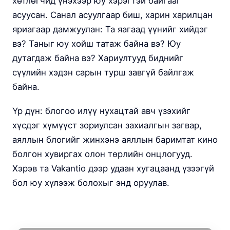
хөтлөгчид үнэхээр юу хэрэгтэй байгааг
асуусан. Санал асуулгаар биш, харин харилцан
яриагаар дамжуулан: Та яагаад үүнийг хийдэг
вэ? Таныг юу хойш татаж байна вэ? Юу
дутагдаж байна вэ? Хариултууд биднийг
сүүлийн хэдэн сарын турш завгүй байлгаж
байна.
Үр дүн: блогоо илүү нухацтай авч үзэхийг
хүсдэг хүмүүст зориулсан захиалгын загвар,
аяллын блогийг жинхэнэ аяллын баримтат кино
болгон хувиргах олон төрлийн онцлогууд.
Хэрэв та Vakantio дээр удаан хугацаанд үзээгүй
бол юу хүлээж болохыг энд оруулав.