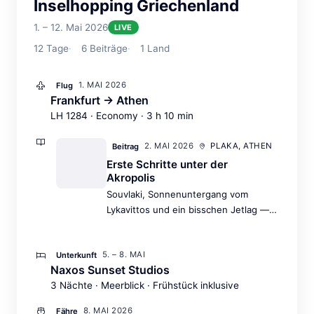
Inselhopping Griechenland
1. – 12. Mai 2026
LIVE
12
Tage
6
Beiträge
1
Land
1. MAI 2026
Flug
Frankfurt → Athen
LH 1284 · Economy · 3 h 10 min
2. MAI 2026
PLAKA, ATHEN
Beitrag
Erste Schritte unter der
Akropolis
Souvlaki, Sonnenuntergang vom
Lykavittos und ein bisschen Jetlag —
der perfekte Auftakt.
5. – 8. MAI
Unterkunft
Naxos Sunset Studios
3 Nächte · Meerblick · Frühstück inklusive
8. MAI 2026
Fähre