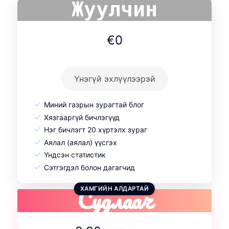
Жуулчин
€0
Үнэгүй эхлүүлээрэй
Миний газрын зурагтай блог
Хязгааргүй бичлэгүүд
Нэг бичлэгт 20 хүртэлх зураг
Аялал (аялал) үүсгэх
Үндсэн статистик
Сэтгэгдэл болон дагагчид
Судлаач
ХАМГИЙН АЛДАРТАЙ