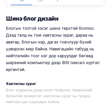
24
148
6
Шинэ блог дизайн
Блогын толгой хэсэг шинэ төрхтэй боллоо.
Дээд талд нь том хавтасны зураг, дараа нь
аватар, блогын нэр, дагах товчлуур бүхий
цэвэрхэн мөр байна. Навигацийн табууд нь
нийтлэлийн тоог нэг дор харуулдаг бөгөөд
ширээний компьютер дээр 900 пиксел хүртэл
өргөнтэй.
Хавтасны зураг
Блог хуудасны дээд хэсэгт байрлах, бөөрөнхий
булантай захиалгат хавтасны зураг нь тусдаа
нийтлэл шиг харагдаж байна.