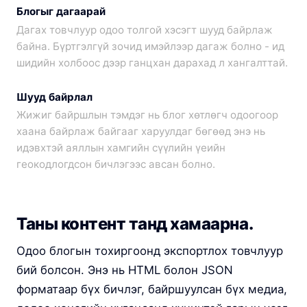
Блогыг дагаарай
Дагах товчлуур одоо толгой хэсэгт шууд байрлаж
байна. Бүртгэлгүй зочид имэйлээр дагаж болно - ид
шидийн холбоос дээр ганцхан дарахад л хангалттай.
Шууд байрлал
Жижиг байршлын тэмдэг нь блог хөтлөгч одоогоор
хаана байрлаж байгааг харуулдаг бөгөөд энэ нь
идэвхтэй аяллын хамгийн сүүлийн үеийн
геокодлогдсон бичлэгээс авсан болно.
Таны контент танд хамаарна.
Одоо блогын тохиргоонд экспортлох товчлуур
бий болсон. Энэ нь HTML болон JSON
форматаар бүх бичлэг, байршуулсан бүх медиа,