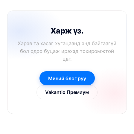
Харж үз.
Хэрэв та хэсэг хугацаанд энд байгаагүй
бол одоо буцаж ирэхэд тохиромжтой
цаг.
Миний блог руу
Vakantio Премиум