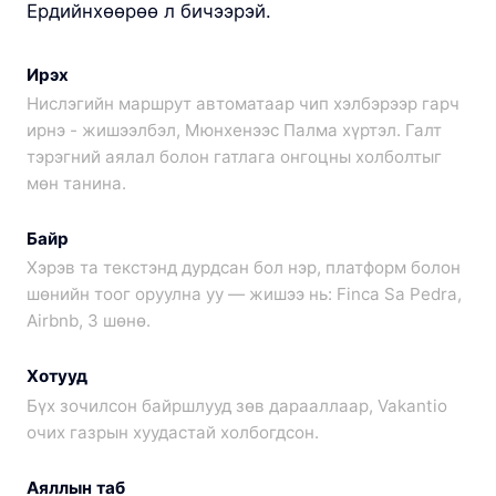
Ердийнхөөрөө л бичээрэй.
Ирэх
Нислэгийн маршрут автоматаар чип хэлбэрээр гарч
ирнэ - жишээлбэл, Мюнхенээс Палма хүртэл. Галт
тэрэгний аялал болон гатлага онгоцны холболтыг
мөн танина.
Байр
Хэрэв та текстэнд дурдсан бол нэр, платформ болон
шөнийн тоог оруулна уу — жишээ нь: Finca Sa Pedra,
Airbnb, 3 шөнө.
Хотууд
Бүх зочилсон байршлууд зөв дарааллаар, Vakantio
очих газрын хуудастай холбогдсон.
Аяллын таб