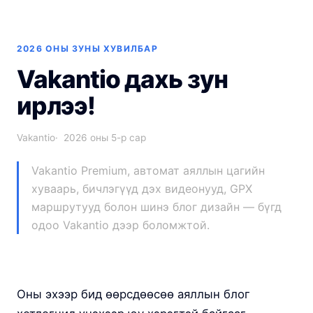
2026 ОНЫ ЗУНЫ ХУВИЛБАР
Vakantio дахь зун
ирлээ!
Vakantio
2026 оны 5-р сар
Vakantio Premium, автомат аяллын цагийн
хуваарь, бичлэгүүд дэх видеонууд, GPX
маршрутууд болон шинэ блог дизайн — бүгд
одоо Vakantio дээр боломжтой.
Оны эхээр бид өөрсдөөсөө аяллын блог