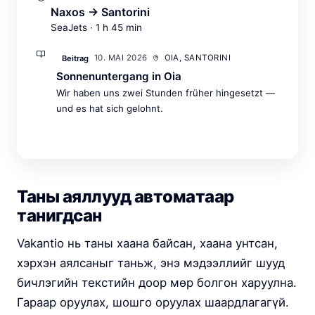
Naxos → Santorini
SeaJets · 1 h 45 min
10. MAI 2026
OIA, SANTORINI
Beitrag
Sonnenuntergang in Oia
Wir haben uns zwei Stunden früher hingesetzt —
und es hat sich gelohnt.
Таны аяллууд автоматаар
танигдсан
Vakantio нь таны хаана байсан, хаана унтсан,
хэрхэн аялсаныг таньж, энэ мэдээллийг шууд
бичлэгийн текстийн доор мөр болгон харуулна.
Гараар оруулах, шошго оруулах шаардлагагүй.