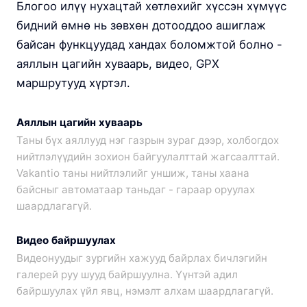
Блогоо илүү нухацтай хөтлөхийг хүссэн хүмүүс
бидний өмнө нь зөвхөн дотооддоо ашиглаж
байсан функцуудад хандах боломжтой болно -
аяллын цагийн хуваарь, видео, GPX
маршрутууд хүртэл.
Аяллын цагийн хуваарь
Таны бүх аяллууд нэг газрын зураг дээр, холбогдох
нийтлэлүүдийн зохион байгуулалттай жагсаалттай.
Vakantio таны нийтлэлийг уншиж, таны хаана
байсныг автоматаар таньдаг - гараар оруулах
шаардлагагүй.
Видео байршуулах
Видеонуудыг зургийн хажууд байрлах бичлэгийн
галерей руу шууд байршуулна. Үүнтэй адил
байршуулах үйл явц, нэмэлт алхам шаардлагагүй.