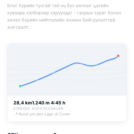
Блог бүрийн тусгай таб нь бүх аяллыг цагийн
хуваарь хэлбэрээр харуулдаг - газрын зураг болон
аялал бүрийн нийтлэлийн зохион байгуулалттай
жагсаалт.
Z
S
28,4 km
1.240 m
4:45 h
STRECKE
AUFSTIEG
DAUER
📍 Rund um den Lago di Como