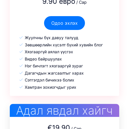
9.90 евро
/ Сар
Одоо эхлэх
Жуулчны бүх давуу талууд
Зөвшөөрлийн хүсэлт бүхий хувийн блог
Хязгааргүй аялал үүсгэх
Видео байршуулах
Нэг бичлэгт хязгааргүй зураг
Дагагчдын жагсаалтыг харах
Сэтгэгдэл бичихээ болих
Хамтран зохиогчдыг урих
Адал явдал хайгч
€19.90
/ Сар