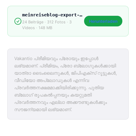
meinreiseblog-export-2026.zip
Herunterladen
24 Beiträge · 312 Fotos · 3
Videos · 148 MB
Vakantio പ്രീമിയവും പ്രോയും ഇപ്പോൾ
ലഭ്യമാണ്. പ്രീമിയം, പ്രോ ബ്ലോഗുകൾക്കായി
യാത്രാ ടൈംലൈനുകൾ, ജിപിഎക്സ് റൂട്ടുകൾ,
വീഡിയോ അപ്‌ലോഡുകൾ എന്നിവ
പ്രവർത്തനക്ഷമമാക്കിയിരിക്കുന്നു. പുതിയ
ബ്ലോഗ് രൂപകൽപ്പനയും കയറ്റുമതി
പ്രവർത്തനവും എല്ലാ അക്കൗണ്ടുകൾക്കും
സൗജന്യമായി ലഭ്യമാണ്.