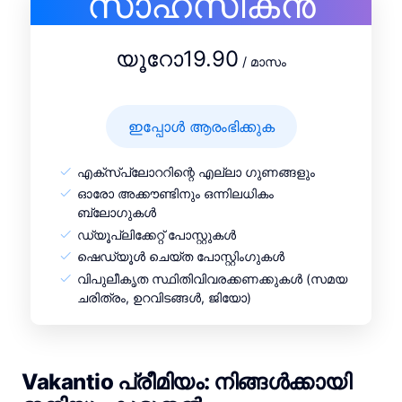
സാഹസികൻ
യൂറോ19.90
/ മാസം
ഇപ്പോൾ ആരംഭിക്കുക
എക്സ്പ്ലോററിന്റെ എല്ലാ ഗുണങ്ങളും
ഓരോ അക്കൗണ്ടിനും ഒന്നിലധികം
ബ്ലോഗുകൾ
ഡ്യൂപ്ലിക്കേറ്റ് പോസ്റ്റുകൾ
ഷെഡ്യൂൾ ചെയ്ത പോസ്റ്റിംഗുകൾ
വിപുലീകൃത സ്ഥിതിവിവരക്കണക്കുകൾ (സമയ
ചരിത്രം, ഉറവിടങ്ങൾ, ജിയോ)
Vakantio പ്രീമിയം: നിങ്ങൾക്കായി