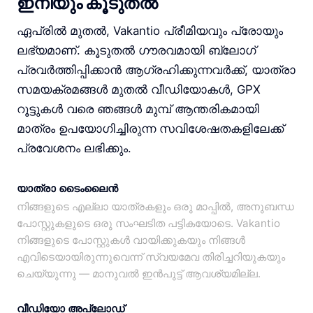
ഇനിയും കൂടുതൽ
ഏപ്രിൽ മുതൽ, Vakantio പ്രീമിയവും പ്രോയും
ലഭ്യമാണ്. കൂടുതൽ ഗൗരവമായി ബ്ലോഗ്
പ്രവർത്തിപ്പിക്കാൻ ആഗ്രഹിക്കുന്നവർക്ക്, യാത്രാ
സമയക്രമങ്ങൾ മുതൽ വീഡിയോകൾ, GPX
റൂട്ടുകൾ വരെ ഞങ്ങൾ മുമ്പ് ആന്തരികമായി
മാത്രം ഉപയോഗിച്ചിരുന്ന സവിശേഷതകളിലേക്ക്
പ്രവേശനം ലഭിക്കും.
യാത്രാ ടൈംലൈൻ
നിങ്ങളുടെ എല്ലാ യാത്രകളും ഒരു മാപ്പിൽ, അനുബന്ധ
പോസ്റ്റുകളുടെ ഒരു സംഘടിത പട്ടികയോടെ. Vakantio
നിങ്ങളുടെ പോസ്റ്റുകൾ വായിക്കുകയും നിങ്ങൾ
എവിടെയായിരുന്നുവെന്ന് സ്വയമേവ തിരിച്ചറിയുകയും
ചെയ്യുന്നു — മാനുവൽ ഇൻപുട്ട് ആവശ്യമില്ല.
വീഡിയോ അപ്‌ലോഡ്