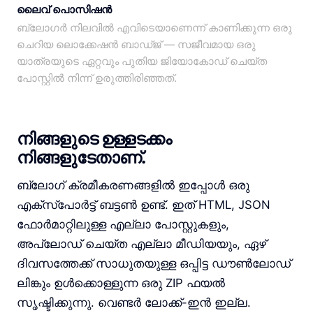
ലൈവ് പൊസിഷൻ
ബ്ലോഗർ നിലവിൽ എവിടെയാണെന്ന് കാണിക്കുന്ന ഒരു
ചെറിയ ലൊക്കേഷൻ ബാഡ്ജ് — സജീവമായ ഒരു
യാത്രയുടെ ഏറ്റവും പുതിയ ജിയോകോഡ് ചെയ്ത
പോസ്റ്റിൽ നിന്ന് ഉരുത്തിരിഞ്ഞത്.
നിങ്ങളുടെ ഉള്ളടക്കം
നിങ്ങളുടേതാണ്.
ബ്ലോഗ് ക്രമീകരണങ്ങളിൽ ഇപ്പോൾ ഒരു
എക്സ്പോർട്ട് ബട്ടൺ ഉണ്ട്. ഇത് HTML, JSON
ഫോർമാറ്റിലുള്ള എല്ലാ പോസ്റ്റുകളും,
അപ്‌ലോഡ് ചെയ്ത എല്ലാ മീഡിയയും, ഏഴ്
ദിവസത്തേക്ക് സാധുതയുള്ള ഒപ്പിട്ട ഡൗൺലോഡ്
ലിങ്കും ഉൾക്കൊള്ളുന്ന ഒരു ZIP ഫയൽ
സൃഷ്ടിക്കുന്നു. വെണ്ടർ ലോക്ക്-ഇൻ ഇല്ല.