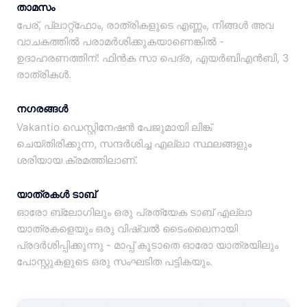
താമസം
പേര്, പ്ലാറ്റ്‌ഫോം, രാത്രികളുടെ എണ്ണം, നിങ്ങൾ അവ
വാചകത്തിൽ പരാമർശിക്കുകയാണെങ്കിൽ -
ഉദാഹരണത്തിന്: ഫിൻക സാ പെദ്ര, എയർബിഎൻബി, 3
രാത്രികൾ.
നഗരങ്ങൾ
Vakantio ഡെസ്റ്റിനേഷൻ പേജുമായി ലിങ്ക്
ചെയ്‌തിരിക്കുന്ന, സന്ദർശിച്ച എല്ലാ സ്ഥലങ്ങളും
ശരിയായ ക്രമത്തിലാണ്.
യാത്രകൾ ടാബ്
ഓരോ ബ്ലോഗിലും ഒരു പ്രത്യേക ടാബ് എല്ലാ
യാത്രകളെയും ഒരു വിഷ്വൽ ടൈംലൈനായി
പ്രദർശിപ്പിക്കുന്നു - മാപ്പ് കൂടാതെ ഓരോ യാത്രയിലും
പോസ്റ്റുകളുടെ ഒരു സംഘടിത പട്ടികയും.