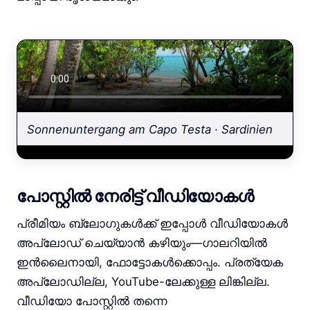
Sonnenuntergang am Capo Testa · Sardinien
പോസ്റ്റിൽ നേരിട്ട് വീഡിയോകൾ
പ്രീമിയം ബ്ലോഗുകൾക്ക് ഇപ്പോൾ വീഡിയോകൾ
അപ്‌ലോഡ് ചെയ്യാൻ കഴിയും—ഗാലറിയിൽ
ഇൻലൈനായി, ഫോട്ടോകൾക്കൊപ്പം. പ്രത്യേക
അപ്‌ലോഡില്ല, YouTube-ലേക്കുള്ള ലിങ്കില്ല.
വീഡിയോ പോസ്റ്റിൽ തന്നെ