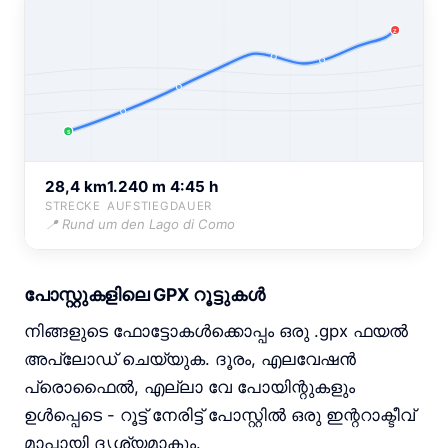
Z
S
28,4 km
1.240 m
4:45 h
STRECKE
AUFSTIEG
DAUER
📍 Rund um den Lago di Como
പോസ്റ്റുകളിലെ GPX റൂട്ടുകൾ
നിങ്ങളുടെ ഫോട്ടോകൾക്കൊപ്പം ഒരു .gpx ഫയൽ
അപ്‌ലോഡ് ചെയ്യുക. ദൂരം, എലവേഷൻ
പ്രൊഫൈൽ, എല്ലാ വേ പോയിന്റുകളും
ഉൾപ്പെടെ - റൂട്ട് നേരിട്ട് പോസ്റ്റിൽ ഒരു ഇന്ററാക്ടീവ്
മാപ്പായി ദൃശ്യമാകും.