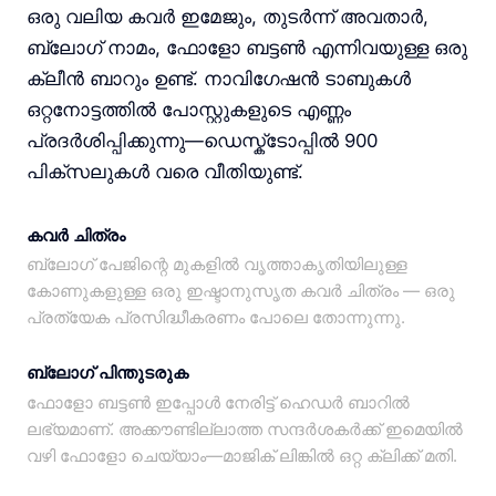
ഒരു വലിയ കവർ ഇമേജും, തുടർന്ന് അവതാർ,
ബ്ലോഗ് നാമം, ഫോളോ ബട്ടൺ എന്നിവയുള്ള ഒരു
ക്ലീൻ ബാറും ഉണ്ട്. നാവിഗേഷൻ ടാബുകൾ
ഒറ്റനോട്ടത്തിൽ പോസ്റ്റുകളുടെ എണ്ണം
പ്രദർശിപ്പിക്കുന്നു—ഡെസ്ക്ടോപ്പിൽ 900
പിക്സലുകൾ വരെ വീതിയുണ്ട്.
കവർ ചിത്രം
ബ്ലോഗ് പേജിന്റെ മുകളിൽ വൃത്താകൃതിയിലുള്ള
കോണുകളുള്ള ഒരു ഇഷ്ടാനുസൃത കവർ ചിത്രം — ഒരു
പ്രത്യേക പ്രസിദ്ധീകരണം പോലെ തോന്നുന്നു.
ബ്ലോഗ് പിന്തുടരുക
ഫോളോ ബട്ടൺ ഇപ്പോൾ നേരിട്ട് ഹെഡർ ബാറിൽ
ലഭ്യമാണ്. അക്കൗണ്ടില്ലാത്ത സന്ദർശകർക്ക് ഇമെയിൽ
വഴി ഫോളോ ചെയ്യാം—മാജിക് ലിങ്കിൽ ഒറ്റ ക്ലിക്ക് മതി.