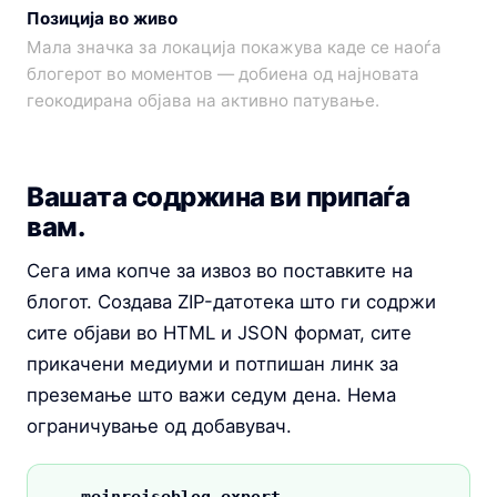
Позиција во живо
Мала значка за локација покажува каде се наоѓа
блогерот во моментов — добиена од најновата
геокодирана објава на активно патување.
Вашата содржина ви припаѓа
вам.
Сега има копче за извоз во поставките на
блогот. Создава ZIP-датотека што ги содржи
сите објави во HTML и JSON формат, сите
прикачени медиуми и потпишан линк за
преземање што важи седум дена. Нема
ограничување од добавувач.
meinreiseblog-export-2026.zip