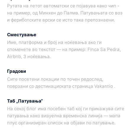
Рутата на летот автоматски се појавува како чип -
на пример, од Минхен до Палма. Патувањата со воз
и фериботските врски се исто така препознаени.
Сместување
Име, платформа и број на ноќевања ако ги
споменете во текстот — на пример: Finca Sa Pedra,
Airbnb, 3 ноќевања.
Градови
Сите посетени локации по точен редослед,
поврзани со дестинациската страница Vakantio .
Таб „Патувања“
На секој блог има посебен таб кој ги прикажува сите
патувања како визуелна временска линија — мапа
плус организиран список на објави по патување.