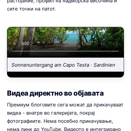
растојание, профил на надморска височина и
сите точки на патот.
Sonnenuntergang am Capo Testa · Sardinien
Видеа директно во објавата
Премиум блоговите сега можат да прикачуваат
видеа - внатре во галеријата, покрај
фотографиите. Нема посебно прикачување,
нема линк до YouTube. Видеото е интегрирано