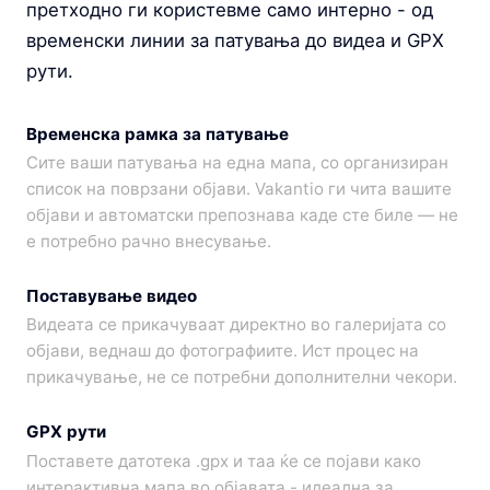
претходно ги користевме само интерно - од
временски линии за патувања до видеа и GPX
рути.
Временска рамка за патување
Сите ваши патувања на една мапа, со организиран
список на поврзани објави. Vakantio ги чита вашите
објави и автоматски препознава каде сте биле — не
е потребно рачно внесување.
Поставување видео
Видеата се прикачуваат директно во галеријата со
објави, веднаш до фотографиите. Ист процес на
прикачување, не се потребни дополнителни чекори.
GPX рути
Поставете датотека .gpx и таа ќе се појави како
интерактивна мапа во објавата - идеална за