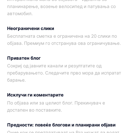
планинарење, возење велосипед и патувања со
автомобил.
Неограничени слики
Бесплатната сметка е ограничена на 20 слики по
објава. Премиум го отстранува ова ограничување.
Приватен блог
Сокриј од јавните канали и резултатите од
пребарувањето. Следачите прво мора да испратат
барање.
Исклучи ги коментарите
По објава или за целиот блог. Прекинувач е
достапен во поставките.
Предности: повеќе блогови и планирани објави
Оние кои се претплатуваат на Pro можат да водат