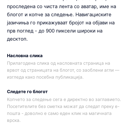
проследена со чиста лента со аватар, име на
блогот и копче за следење. Навигациските
јазичиња го прикажуваат бројот на објави на
прв поглед - до 900 пиксели широки на
десктоп.
Насловна слика
Прилагодена слика од насловната страница на
врвот од страницата на блогот, со заоблени агли —
изгледа како посебна публикација.
Следете го блогот
Копчето за следење сега е директно во заглавието.
Посетителите без сметка можат да следат преку е-
пошта - доволно е само еден клик на магичната
врска.