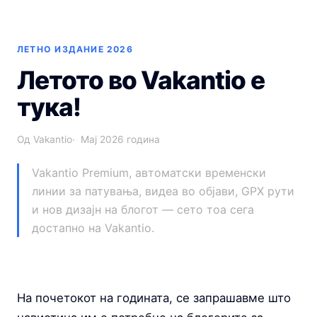
ЛЕТНО ИЗДАНИЕ 2026
Летото во Vakantio е
тука!
Од Vakantio
Мај 2026 година
Vakantio Premium, автоматски временски
линии за патувања, видеа во објави, GPX рути
и нов дизајн на блогот — сето тоа сега
достапно на Vakantio.
На почетокот на годината, се запрашавме што