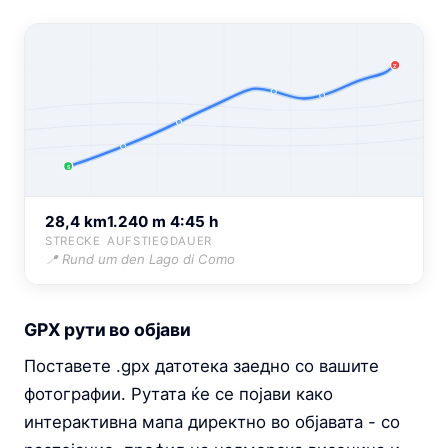
Z
S
28,4 km
1.240 m
4:45 h
STRECKE
AUFSTIEG
DAUER
📍 Rund um den Lago di Como
GPX рути во објави
Поставете .gpx датотека заедно со вашите
фотографии. Рутата ќе се појави како
интерактивна мапа директно во објавата - со