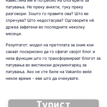
навистина им е потребно на блогерите за
патувања. Не преку анкети, туку преку
разговори: Зошто го правите ова? Што ве
спречува? Што недостасува? Одговорите нè
држеа зафатени во последните неколку
месеци.
Резултатот: модел на претплата за оние кои
сакаат посериозно да го сфатат својот блог и
низа функции што го трансформираат блогот за
патувања во вистински документарец за
патувања. Ако не сте биле на Vakantio веќе
некое време - еве што да очекувате.
Турист