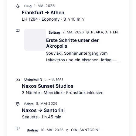
1. MAI 2026
Flug
Frankfurt → Athen
LH 1284 · Economy · 3 h 10 min
2. MAI 2026
PLAKA, ATHEN
Beitrag
Erste Schritte unter der
Akropolis
Souvlaki, Sonnenuntergang vom
Lykavittos und ein bisschen Jetlag —
der perfekte Auftakt.
5. – 8. MAI
Unterkunft
Naxos Sunset Studios
3 Nächte · Meerblick · Frühstück inklusive
8. MAI 2026
Fähre
Naxos → Santorini
SeaJets · 1 h 45 min
10. MAI 2026
OIA, SANTORINI
Beitrag